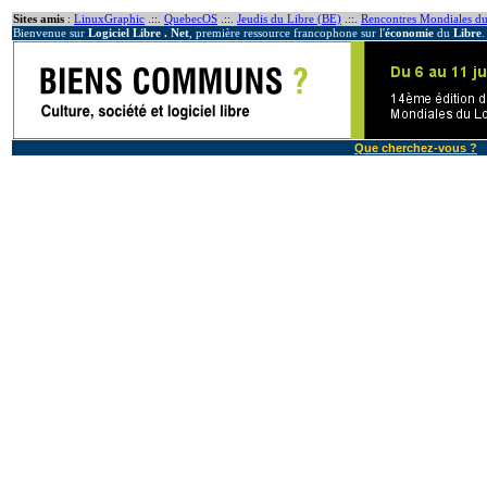
Sites amis
:
LinuxGraphic
.::.
QuebecOS
.::.
Jeudis du Libre (BE)
.::.
Rencontres Mondiales du
Bienvenue sur
Logiciel Libre . Net
, première ressource francophone sur l'
économie
du
Libre
.
Que cherchez-vous ?