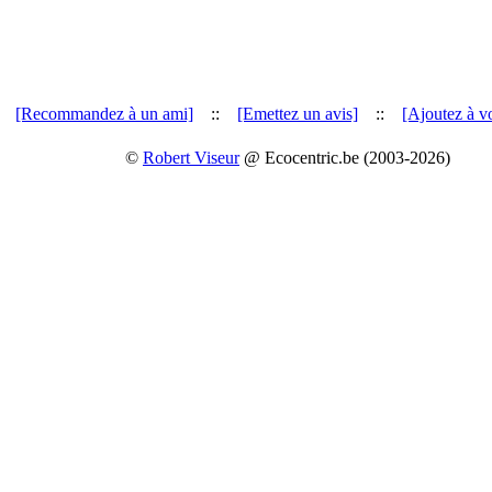
[Recommandez à un ami]
::
[Emettez un avis]
::
[Ajoutez à vo
©
Robert Viseur
@ Ecocentric.be (2003-2026)