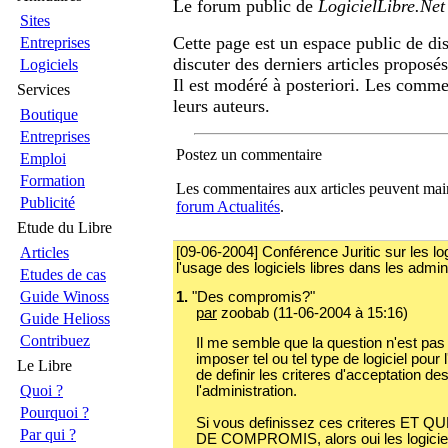
Le forum public de
LogicielLibre.Net
Sites
Cette page est un espace public de di
Entreprises
discuter des derniers articles proposé
Logiciels
Il est modéré à posteriori. Les comme
Services
leurs auteurs.
Boutique
Entreprises
Postez un commentaire
Emploi
Formation
Les commentaires aux articles peuvent main
Publicité
forum Actualités
.
Etude du Libre
Articles
[09-06-2004] Conférence Juritic sur les logic
l'usage des logiciels libres dans les admin
Etudes de cas
Guide Winoss
1.
"Des compromis?"
par
zoobab (11-06-2004 à 15:16)
Guide Helioss
Contribuez
Il me semble que la question n'est pas 
imposer tel ou tel type de logiciel pour 
Le Libre
de definir les criteres d'acceptation des
Quoi ?
l'administration.
Pourquoi ?
Si vous definissez ces criteres ET
Par qui ?
DE COMPROMIS, alors oui les logiciels