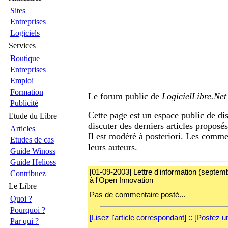
Sites
Entreprises
Logiciels
Services
Boutique
Entreprises
Emploi
Formation
Le forum public de
LogicielLibre.Net
Publicité
Cette page est un espace public de di
Etude du Libre
discuter des derniers articles proposé
Articles
Il est modéré à posteriori. Les comme
Etudes de cas
leurs auteurs.
Guide Winoss
Guide Helioss
[01-09-2003] Lettre d'information (septembr
Contribuez
à l'Open Innovation
Le Libre
Pas de commentaire posté...
Quoi ?
Pourquoi ?
[Lisez l'article correspondant]
::
[Postez u
Par qui ?