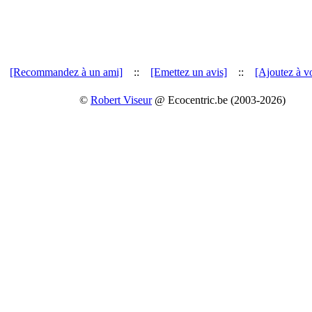
[Recommandez à un ami]
::
[Emettez un avis]
::
[Ajoutez à vo
©
Robert Viseur
@ Ecocentric.be (2003-2026)