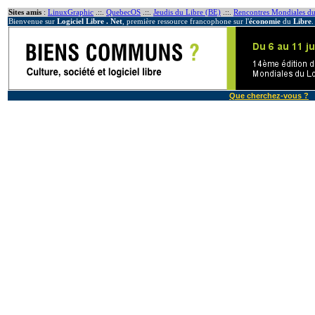
Sites amis
:
LinuxGraphic
.::.
QuebecOS
.::.
Jeudis du Libre (BE)
.::.
Rencontres Mondiales du
Bienvenue sur
Logiciel Libre . Net
, première ressource francophone sur l'
économie
du
Libre
.
Que cherchez-vous ?