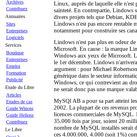
Archives
Linux, auprès de laquelle elle n'est
Contribuez
sainteté. En contrepartie, Lindows 
Annuaires
divers projets tels que Debian, KDE
Lindows n'est pas encore rentable ma
Sites
notamment pour construire ses cana
Entreprises
Logiciels
Lindows n'est pas plus en odeur de 
Services
Microsoft. En cause : la marque Li
Boutique
Windows aux yeux de Microsoft. Le 
Entreprises
le 1er décembre. Lindows n'arrivera
Emploi
argument : pour Michael Robertson
Formation
générique dans le secteur informatiq
Publicité
Windows, ce qui contrevient au dr
Etude du Libre
ne serait donc pas une marque valab
Articles
MySQl AB a pour sa part atteint les
Etudes de cas
2002. La plupart de ces revenus pr
Guide Winoss
licences commerciales de MySQL. 
Guide Helioss
35.000 fois par jour, soient 20 mill
Contribuez
nombre de MySQL installés serait 
Le Libre
ces 4.000.000, 4.000 (soit 1%) corr