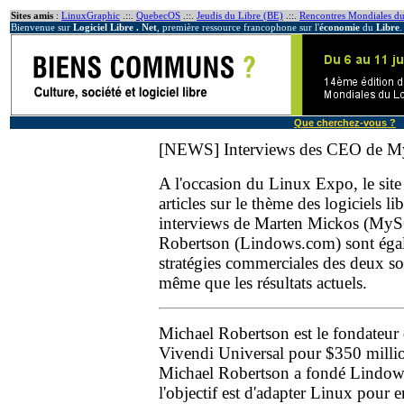
Sites amis
:
LinuxGraphic
.::.
QuebecOS
.::.
Jeudis du Libre (BE)
.::.
Rencontres Mondiales du
Bienvenue sur
Logiciel Libre . Net
, première ressource francophone sur l'
économie
du
Libre
.
Que cherchez-vous ?
[NEWS] Interviews des CEO de M
A l'occasion du Linux Expo, le sit
articles sur le thème des logiciels l
interviews de Marten Mickos (MyS
Robertson (Lindows.com) sont égal
stratégies commerciales des deux soc
même que les résultats actuels.
Michael Robertson est le fondateu
Vivendi Universal pour $350 milli
Michael Robertson a fondé Lindows
l'objectif est d'adapter Linux pour e