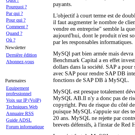
Quoi ?
payants.
Pourquoi ?
Par qui ?
L'objectif à court terme est de doub
Pour qui ?
il faut augmenter le nombre de cli
Comment ?
vendre en entreprise" semble la qu
Quand ?
aujourd'hui, dont le produit n'est 
Où ?
par les responsables informatiques.
Newsletter
MySQl part bien armée mais devra g
Dernière édition
Benchmark Capital a en effet invest
Abonnez-vous
dollars dans la société. SAP a pour s
avec SAP pour rendre SAP DB intero
fonctions de SAP DB à MySQL.
Partenaires
Equipement
MySQL est presque totalement déve
professionnel
MySQL AB.Il n'y a donc pas de ris
Voix sur IP (VoIP)
copyright. Peu de risque du côté de
Techniques Web
puisque MySQL s'appuie sur des te
Annuaire RSS
20 ans. MySQL ne rejette par contre
Guide ADSL
brevets défensifs, à l'instar de Red 
Forum informatique