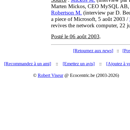
Marten Mickos, CEO MySQL AB, 31
Robertson M.
(interview par D. B
a piece of Microsoft, 5 août 2003 /
revives the network computer, 22 ju
Posté le 06 août 2003
.
[Retournez aux
news
]
::
[Po
[Recommandez à un ami]
::
[Emettez un avis]
::
[Ajoutez à vo
©
Robert Viseur
@ Ecocentric.be (2003-2026)