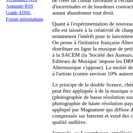
de créer un climat favorable à l'écha
d'incertitudes et de lourdeurs contrac
Annuaire RSS
autant abandonner tout droit.
Guide ADSL
Forum informatique
Quant à l'expérimentation de nouveau
elle est laissée à la créativité de cha
notamment l'intérêt pour le lanceme
On pense à l'initiative française Alte
distribuer en ligne la musique de peti
à la SACEM (la 'Société des Auteurs
Editeurs de Musique' impose les DRM
Altermusique s'oppose). La moitié de
à l'artiste (contre environ 10% autrem
Le principe de la double licence, chèr
peut être appliquée à de la musique 
(photographie de basse résolution so
photographie de haute résolution paya
appliqué par Magnatune qui diffuse 
compressée sur Internet et vend des 
qualité auditive.
Jamendo, au Luxembourg, privilégie 