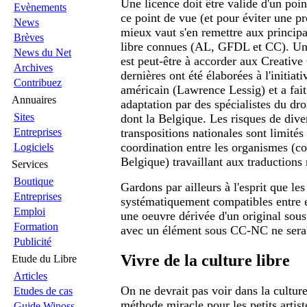
Une licence doit être valide d'un poi
Evènements
ce point de vue (et pour éviter une pr
News
mieux vaut s'en remettre aux principa
Brèves
libre connues (AL, GFDL et CC). Une
News du Net
est peut-être à accorder aux Creati
Archives
dernières ont été élaborées à l'initiat
Contribuez
américain (Lawrence Lessig) et a fait 
Annuaires
adaptation par des spécialistes du dro
Sites
dont la Belgique. Les risques de dive
Entreprises
transpositions nationales sont limités
coordination entre les organismes (
Logiciels
Belgique) travaillant aux traductions 
Services
Boutique
Gardons par ailleurs à l'esprit que les
Entreprises
systématiquement compatibles entre el
Emploi
une oeuvre dérivée d'un original sou
Formation
avec un élément sous CC-NC ne sera 
Publicité
Vivre de la culture libre
Etude du Libre
Articles
On ne devrait pas voir dans la cultur
Etudes de cas
méthode miracle pour les petits artist
Guide Winoss