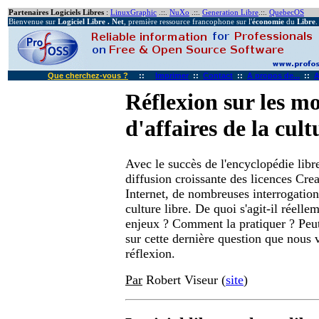
Partenaires Logiciels Libres
:
LinuxGraphic
.::.
NuXo
.::.
Generation Libre
.::.
QuebecOS
Bienvenue sur
Logiciel Libre . Net
, première ressource francophone sur l'
économie
du
Libre
.
Que cherchez-vous ?
::
Imprimer
::
Contact
::
A propos de...
::
A
Réflexion sur les m
d'affaires de la cult
Avec le succès de l'encyclopédie libr
diffusion croissante des licences Cr
Internet, de nombreuses interrogations
culture libre. De quoi s'agit-il réelle
enjeux ? Comment la pratiquer ? Peut
sur cette dernière question que nous
réflexion.
Par
Robert Viseur (
site
)