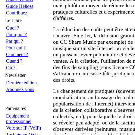
mais plutôt un moyen de réduire les c
Guide Helioss
pratiques culturelles et d'expérimen
Contribuez
d'affaires.
Le Libre
Quoi ?
La réduction des coûts peut être atte
Pourquoi ?
l'oeuvre. En effet, la diffusion grat
Par qui ?
ou CC Share Music par exemple) de 
musique sur un site Internet ou via l
Pour qui ?
un puissant levier publicitaire et dev
Comment ?
ventes. A la création, l'utilisation 
Quand ?
des fins de sampling (sous licence 
Où ?
s'affranchir d'un casse-tête juridique
Newsletter
des droits.
Dernière édition
Abonnez-vous
Le changement de pratiques (souvent 
mondialisation, au brassage des cultur
popularisation de l'Internet) intervi
Partenaires
de la création collaborative d'oeuvres
collectifs, etc), pour laquelle le droit
Equipement
professionnel
se révéler peu adapté, ou de la facilit
Voix sur IP (VoIP)
d'oeuvres dérivées (peintures, musique
Techniques Web