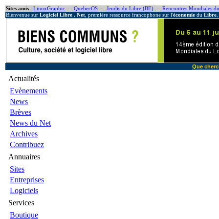
Sites amis
:
LinuxGraphic
.::.
QuebecOS
.::.
Jeudis du Libre (BE)
.::.
Rencontres Mondiales du
Bienvenue sur
Logiciel Libre . Net
, première ressource francophone sur l'
économie
du
Libre
.
Que cherc
Actualités
Evènements
News
Brèves
News du Net
Archives
Contribuez
Annuaires
Sites
Entreprises
Logiciels
Services
Boutique