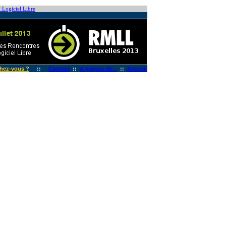
 Logiciel Libre
hez-vous ?
::
Contact
::
A propos de...
::
Accueil