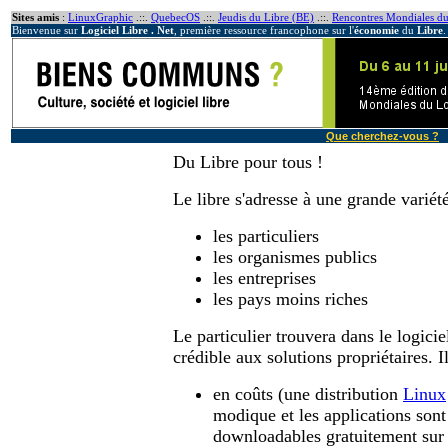
Sites amis
:
LinuxGraphic
.::.
QuebecOS
.::.
Jeudis du Libre (BE)
.::.
Rencontres Mondiales du
Bienvenue sur
Logiciel Libre . Net
, première ressource francophone sur l'
économie
du
Libre
.
Que cherchez-vous ?
Du Libre pour tous !
Le libre s'adresse à une grande variété
les particuliers
les organismes publics
les entreprises
les pays moins riches
Le particulier trouvera dans le logicie
crédible aux solutions propriétaires. I
en coûts (une distribution
Linux
modique et les applications son
downloadables gratuitement sur 