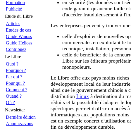
en sécurité (les données sont séc
Formation
code garantit qu'aucune faille n'
Publicité
d'accéder frauduleusement à l'in
Etude du Libre
Articles
Les entreprises peuvent y trouver une
Etudes de cas
celle d'exploiter de nouvelles op
Guide Winoss
commerciales en exploitant le lo
Guide Helioss
technique, installation, personnal
Contribuez
celle de bénéficier de la concur
Le Libre
Libre sur les éditeurs propriétai
Quoi ?
monopoleurs.
Pourquoi ?
Par qui ?
Le Libre offre aux pays moins riches
Pour qui ?
développement local de leur industrie
Comment ?
ainsi que le gouvernement chinois a 
distribution
Linux
à destination du ma
Quand ?
réduits et la possibilité d'adapter le l
Où ?
spécifiques permet d'offrir un accès à
Newsletter
informatiques aux populations moins 
Dernière édition
est un exemple concret d'utilisation de
Abonnez-vous
fin de développement durable.