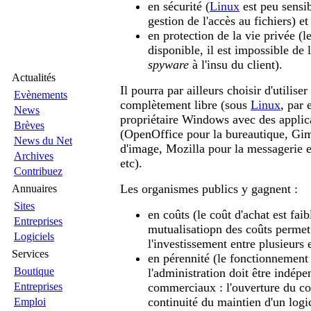
en sécurité (
Linux
est peu sensib
gestion de l'accès au fichiers) et
en protection de la vie privée (l
disponible, il est impossible de 
spyware
à l'insu du client).
Actualités
Il pourra par ailleurs choisir d'utilise
Evènements
complètement libre (sous
Linux
, par
News
propriétaire Windows avec des applica
Brèves
(OpenOffice pour la bureautique, Gim
News du Net
d'image, Mozilla pour la messagerie et
Archives
etc).
Contribuez
Les organismes publics y gagnent :
Annuaires
Sites
en coûts (le coût d'achat est faib
Entreprises
mutualisatiopn des coûts permet 
Logiciels
l'investissement entre plusieurs e
Services
en pérennité (le fonctionnement
Boutique
l'administration doit être indépe
Entreprises
commerciaux : l'ouverture du co
continuité du maintien d'un logic
Emploi