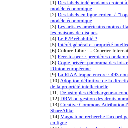
[1]
Des labels indépendants croient 
modèle économique
[2]
Des labels en ligne croient à "l
modèle économique
[3]
Les artistes américains moins eff
les maisons de disques
[4]
Le P2P réhabilité ?
[5]
Intérêt général et propriété intelle
[6] Culture Libre ! - Courrier Intern
[7]
Peer-to-peer : premières condamn
[8]
Copie privée: panorama des lois et
l'Union européenne
[9]
La RIAA frappe encore : 493 nouv
[10]
Adoption définitive de la directi
de la propriété intellectuelle
[11]
De «simples téléchargeurs» co
[12]
DRM ou gestion des droits num
[13]
Creative Commons Attribution
ShareAlike
[14]
Magnatune recherche l'accord pa
en ligne