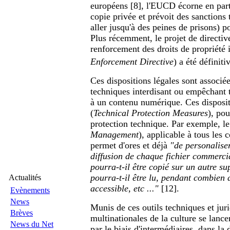
européens [8], l'EUCD écorne en partic
copie privée et prévoit des sanctions 
aller jusqu'à des peines de prisons) p
Plus récemment, le projet de directiv
renforcement des droits de propriété i
Enforcement Directive
) a été définit
Ces dispositions légales sont associée
techniques interdisant ou empêchant 
à un contenu numérique. Ces disposi
(
Technical Protection Measures
), po
protection technique. Par exemple, 
Management
), applicable à tous les
permet d'ores et déjà
"de personaliser
diffusion de chaque fichier commercia
pourra-t-il être copié sur un autre s
pourra-t-il être lu, pendant combien d
Actualités
accessible, etc ..."
[12].
Evènements
News
Munis de ces outils techniques et juri
Brèves
multinationales de la culture se lanc
News du Net
par le biais d'intermédiaires, dans la 