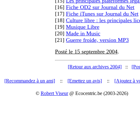
[15]
Les principales plateformes léga
[16]
Fiche OD2 sur Journal du Net
[17]
Fiche iTunes sur Journal du Net
[18]
Culture libre : les principales li
[19]
Musique Libre
[20]
Made in Music
[21]
Guerre froide, version MP3
Posté le 15 septembre 2004
.
[Retour aux archives 2004]
::
[Pos
[Recommandez à un ami]
::
[Emettez un avis]
::
[Ajoutez à vo
©
Robert Viseur
@ Ecocentric.be (2003-2026)