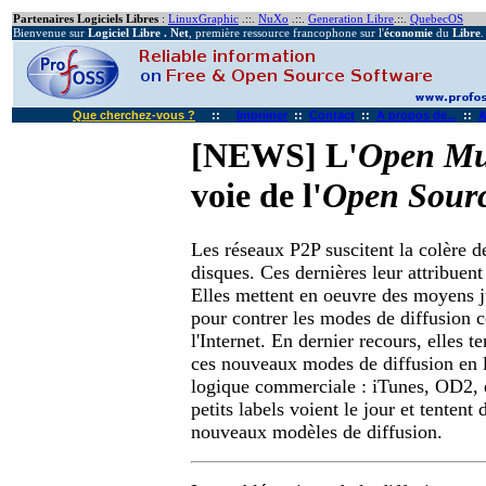
Partenaires Logiciels Libres
:
LinuxGraphic
.::.
NuXo
.::.
Generation Libre
.::.
QuebecOS
Bienvenue sur
Logiciel Libre . Net
, première ressource francophone sur l'
économie
du
Libre
.
Que cherchez-vous ?
::
Imprimer
::
Contact
::
A propos de...
::
A
[NEWS] L'
Open Mu
voie de l'
Open Sour
Les réseaux P2P suscitent la colère 
disques. Ces dernières leur attribuen
Elles mettent en oeuvre des moyens j
pour contrer les modes de diffusion 
l'Internet. En dernier recours, elles te
ces nouveaux modes de diffusion en l
logique commerciale : iTunes, OD2, e
petits labels voient le jour et tentent 
nouveaux modèles de diffusion.