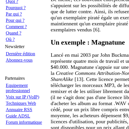
Quoi ?
s'appuient sur les possibilités de diffu
Pourquoi ?
que de lutter contre. Ainsi, ils refuse
Par qui ?
qu'un exemplaire piraté égale un exe
Pour qui ?
maintiennent qu'un exemplaire piraté 
Comment ?
exemplaires vendus [6].
Quand ?
Où ?
Un exemple : Magnatune
Newsletter
Dernière édition
Lancé en mai 2003 par John Buckm
Abonnez-vous
représente quatre mois de travail et 
$40.000. Magnatune s'appuie sur une l
la
Creative Commons Attribution-No
Partenaires
ShareAlike
[13]. Cette licence permet 
télécharger les morceaux MP3, de les 
Equipement
professionnel
remixer et de les utiliser librement d
Voix sur IP (VoIP)
(il ne s'agit donc pas d'une licence lib
d'acheter les album au format .WAV 
Techniques Web
cédé, pour un prix libre compris entr
Annuaire RSS
moyenne, les acheteurs dépensent $9
Guide ADSL
licences d'utilisation, pour publicités
Forum informatique
sont disponibles pour un prix allant 