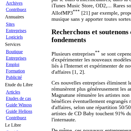
Archives
iTunes Music Store, OD2,... Rares so
Contribuez
***
AllofMP3
[21] par exemple, propo
Annuaires
musique sans y apporter toutes sortes 
Sites
Recherchons et soutenons
Entreprises
Logiciels
fondements
Services
Boutique
**
Plusieurs entreprises
se sont cepend
Entreprises
d'expérimenter les nouveaux modèles
Emploi
liés à l'Internet et expérimenter de 
Formation
d'affaires [1, 2].
Publicité
Ces nouvelles entreprises éliminent le
Etude du Libre
rémunèrent plus généreusement les art
Articles
Magnatune rémunère les artistes non 
Etudes de cas
bénéfices éventuellement engrangés m
Guide Winoss
d'affaires, selon une répartition 50/50
Guide Helioss
artistes de CD Baby touchent 91% du
Contribuez
l'internaute.
Le Libre
De même, ces nouveaux entrepreneurs