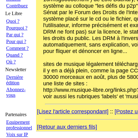
système au colloque "les défis du p2p"
Contribuez
Sénat par le Forum des Droits de l'Intern
Le Libre
système placé sur le cd ou le fichier, q
Quoi ?
l'utilisateur, informe précisément et e
Pourquoi ?
DRM ne font pas) sur la licence, le stat
Par qui ?
les droits du public. Les DRM à l'inver
Pour qui ?
automatiquement, sans explication, voir
Comment ?
pour fliquer et dénoncer en ligne...
Quand ?
Où ?
sites de musique légalement télécharg
Newsletter
il y en a déjà plein, comme la page C
30000 morceaux en août, plus de 5800
Dernière
édition
une liste de sites :
http://www.musique-libre.org/links.ph
Abonnez-
vous
voir aussi les rubriques 'labels' et 'musi
[Lisez l'article correspondant]
::
[Postez u
Partenaires
Equipement
[Retour aux derniers fils]
professionnel
Voix sur IP