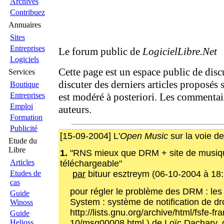
Archives
Contribuez
Annuaires
Sites
Entreprises
Le forum public de
LogicielLibre.Net
Logiciels
Cette page est un espace public de disc
Services
discuter des derniers articles proposés 
Boutique
Entreprises
est modéré à posteriori. Les commentai
Emploi
auteurs.
Formation
Publicité
[15-09-2004] L'
Open Music
sur la voie de 
Etude du
Libre
1.
"RNS mieux que DRM + site de musiq
Articles
téléchargeable"
Etudes de
par
bituur esztreym (06-10-2004 à 18:
cas
pour régler le problème des DRM : les 
Guide
System : système de notification de dr
Winoss
http://lists.gnu.org/archive/html/fsfe-f
Guide
10/msg00008.html ) de Loïc Dachary, 
Helioss