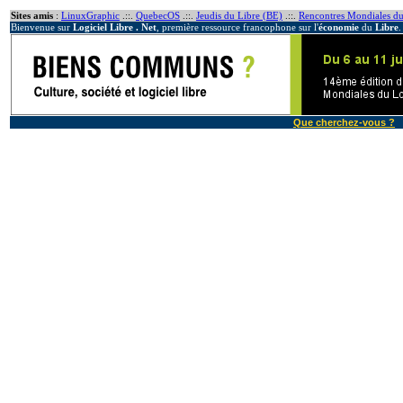
Sites amis
:
LinuxGraphic
.::.
QuebecOS
.::.
Jeudis du Libre (BE)
.::.
Rencontres Mondiales du
Bienvenue sur
Logiciel Libre . Net
, première ressource francophone sur l'
économie
du
Libre
.
Que cherchez-vous ?