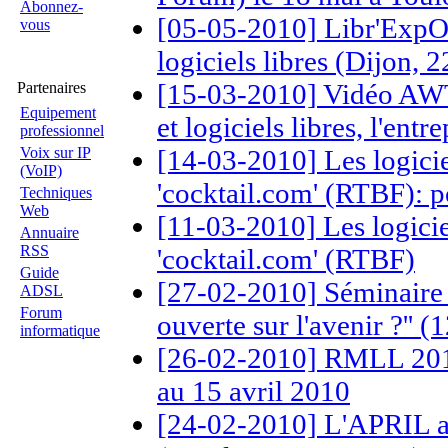
Abonnez-
[05-05-2010] Libr'ExpOS
vous
logiciels libres (Dijon, 
[15-03-2010] Vidéo AWT
Partenaires
Equipement
et logiciels libres, l'entre
professionnel
Voix sur IP
[14-03-2010] Les logiciel
(VoIP)
'cocktail.com' (RTBF): p
Techniques
Web
[11-03-2010] Les logiciel
Annuaire
RSS
'cocktail.com' (RTBF)
Guide
[27-02-2010] Séminaire '
ADSL
Forum
ouverte sur l'avenir ?'' 
informatique
[26-02-2010] RMLL 2010
au 15 avril 2010
[24-02-2010] L'APRIL an