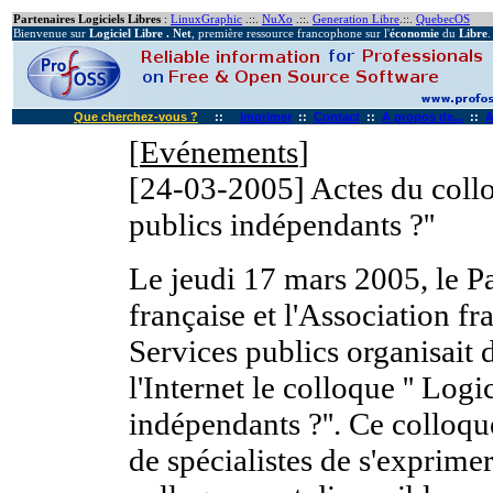
Partenaires Logiciels Libres
:
LinuxGraphic
.::.
NuXo
.::.
Generation Libre
.::.
QuebecOS
Bienvenue sur
Logiciel Libre . Net
, première ressource francophone sur l'
économie
du
Libre
.
Que cherchez-vous ?
::
Imprimer
::
Contact
::
A propos de...
::
A
[
Evénements
]
[24-03-2005]
Actes du collo
publics indépendants ?''
Le jeudi 17 mars 2005, le 
française et l'Association f
Services publics organisait 
l'Internet le colloque '' Logi
indépendants ?''. Ce colloqu
de spécialistes de s'exprimer