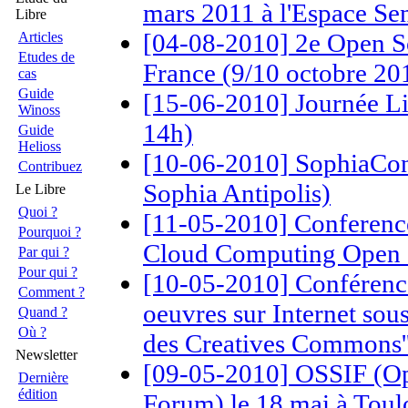
mars 2011 à l'Espace S
Libre
[04-08-2010] 2e Open S
Articles
Etudes de
France (9/10 octobre 201
cas
Guide
[15-06-2010] Journée Lib
Winoss
14h)
Guide
Helioss
[10-06-2010] SophiaConf
Contribuez
Sophia Antipolis)
Le Libre
Quoi ?
[11-05-2010] Conference
Pourquoi ?
Cloud Computing Open S
Par qui ?
Pour qui ?
[10-05-2010] Conférence 
Comment ?
oeuvres sur Internet sous 
Quand ?
Où ?
des Creatives Commons'
Newsletter
[09-05-2010] OSSIF (Op
Dernière
édition
Forum) le 18 mai à Toul