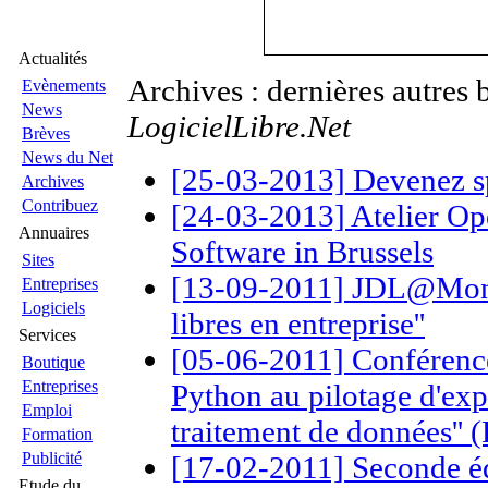
Actualités
Archives : dernières autres 
Evènements
News
LogicielLibre.Net
Brèves
News du Net
[25-03-2013] Devenez 
Archives
Contribuez
[24-03-2013] Atelier Ope
Annuaires
Software in Brussels
Sites
[13-09-2011] JDL@Mons: 
Entreprises
Logiciels
libres en entreprise''
Services
[05-06-2011] Conférence
Boutique
Entreprises
Python au pilotage d'expé
Emploi
traitement de données'' (
Formation
Publicité
[17-02-2011] Seconde édi
Etude du