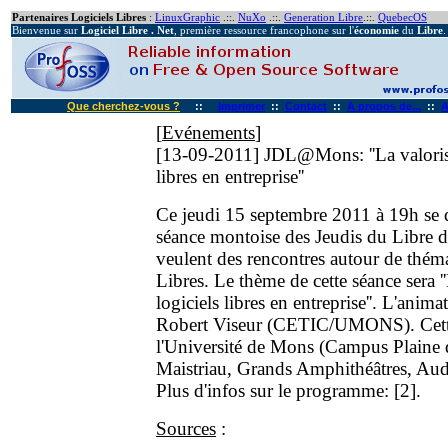
Partenaires Logiciels Libres
:
LinuxGraphic
.::.
NuXo
.::.
Generation Libre
.::.
QuebecOS
Bienvenue sur
Logiciel Libre . Net
, première ressource francophone sur l'
économie
du
Libre
.
Que cherchez-vous ?
::
Imprimer
::
Contact
::
A propos de...
::
A
[
Evénements
]
[13-09-2011]
JDL@Mons: ''La valorisa
libres en entreprise''
Ce jeudi 15 septembre 2011 à 19h se d
séance montoise des Jeudis du Libre d
veulent des rencontres autour de thém
Libres. Le thème de cette séance sera '
logiciels libres en entreprise''. L'anima
Robert Viseur (CETIC/UMONS). Cette
l'Université de Mons (Campus Plaine
Maistriau, Grands Amphithéâtres, Audi
Plus d'infos sur le programme: [2].
Sources
: