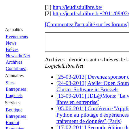
[1]
http://jeudisdulibre.be/
[2]
http://jeudisdulibre.be/2011/09/02/
[Commentez l'actualité sur les forums]
Actualités
Evènements
News
Brèves
News du Net
Archives : dernières autres brèves de 
Archives
LogicielLibre.Net
Contribuez
Annuaires
[25-03-2013] Devenez sponsor
[24-03-2013] Atelier Open Sourc
Sites
Cluster Software in Brussels
Entreprises
[13-09-2011] JDL@Mons: ''La val
Logiciels
libres en entreprise''
Services
[05-06-2011] Conférence ''Appli
Boutique
Python au pilotage d'expériences, 
Entreprises
traitement de données'' (Paris)
Emploi
[17-02-2011] Seconde édition de 
Formation