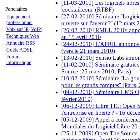
[11-03-2010] Les logiciels libres
Partenaires
'cocktail.com' (RTBF)
[27-02-2010] Séminaire ''Logiciel
Equipement
professionnel
ouverte sur l'avenir ?'' (12 mars 
Voix sur IP (VoIP)
[26-02-2010] RMLL 2010: appel 
Techniques Web
au 15 avril 2010
Annuaire RSS
[24-02-2010] L'APRIL annonce ''
Guide ADSL
(vers le 21 mars 2010)
Forum
[13-02-2010] Sensio Labs anno
informatique
[11-02-2010] Séminaire gratuit s
Source (25 mars 2010, Paris)
[10-02-2010] Séminaire ''La go
pour les grands comptes'' (Paris
[09-02-2010] Séminaire CMS Op
février 2010)
[06-12-2009] Libre TIC: Open Sou
l'entreprise en liberté ? - 16 dé
[05-12-2009] Appel à conférence
Mondiales du Logiciel Libre 20
[25-11-2009] Open The Source -