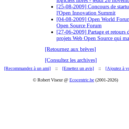
logiciels libres - jeudi 26 novem
[25-08-2009] Concours de startups 
l'Open Innovation Summit
[04-08-2009] Open World Foru
Open Source Forum
[27-06-2009] Partage et retours d
projets Web Open Source qui ma
[Retournez aux brèves]
[Consultez les archives]
[Recommandez à un ami]
::
[Emettez un avis]
::
[Ajoutez à vo
© Robert Viseur @
Ecocentric.be
(2001-2026)