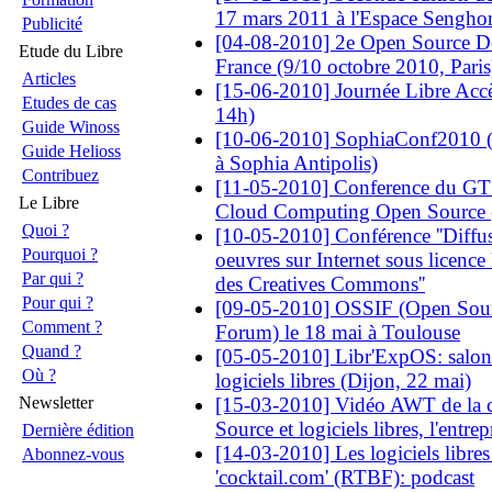
17 mars 2011 à l'Espace Sengh
Publicité
[04-08-2010] 2e Open Source D
Etude du Libre
France (9/10 octobre 2010, Paris
Articles
[15-06-2010] Journée Libre Accè
Etudes de cas
14h)
Guide Winoss
[10-06-2010] SophiaConf2010 (du
Guide Helioss
à Sophia Antipolis)
Contribuez
[11-05-2010] Conference du GT L
Le Libre
Cloud Computing Open Source (
Quoi ?
[10-05-2010] Conférence ''Diffus
Pourquoi ?
oeuvres sur Internet sous licence l
Par qui ?
des Creatives Commons''
Pour qui ?
[09-05-2010] OSSIF (Open Sour
Comment ?
Forum) le 18 mai à Toulouse
Quand ?
[05-05-2010] Libr'ExpOS: salon
Où ?
logiciels libres (Dijon, 22 mai)
Newsletter
[15-03-2010] Vidéo AWT de la 
Source et logiciels libres, l'entrepr
Dernière édition
[14-03-2010] Les logiciels libres
Abonnez-vous
'cocktail.com' (RTBF): podcast