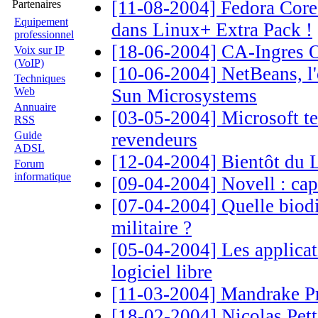
[11-08-2004] Fedora Core 
Partenaires
Equipement
dans Linux+ Extra Pack !
professionnel
[18-06-2004] CA-Ingres O
Voix sur IP
(VoIP)
[10-06-2004] NetBeans, l'
Techniques
Web
Sun Microsystems
Annuaire
[03-05-2004] Microsoft tes
RSS
Guide
revendeurs
ADSL
[12-04-2004] Bientôt du Li
Forum
informatique
[09-04-2004] Novell : cap
[07-04-2004] Quelle biodi
militaire ?
[05-04-2004] Les applicat
logiciel libre
[11-03-2004] Mandrake Pr
[18-02-2004] Nicolas Pe