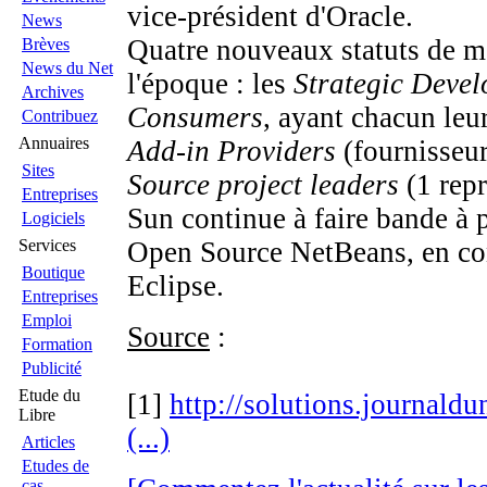
vice-président d'Oracle.
News
Quatre nouveaux statuts de me
Brèves
News du Net
l'époque : les
Strategic Devel
Archives
Consumers
, ayant chacun leur
Contribuez
Annuaires
Add-in Providers
(fournisseur
Sites
Source project leaders
(1 repr
Entreprises
Sun continue à faire bande à 
Logiciels
Services
Open Source NetBeans, en con
Boutique
Eclipse.
Entreprises
Emploi
Source
:
Formation
Publicité
Etude du
[1]
http://solutions.journald
Libre
(...)
Articles
Etudes de
cas