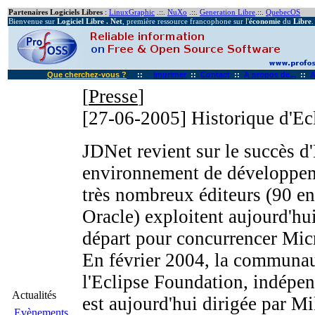
Partenaires Logiciels Libres
:
LinuxGraphic
.::.
NuXo
.::.
Generation Libre
.::.
QuebecOS
Bienvenue sur
Logiciel Libre . Net
, première ressource francophone sur l'
économie
du
Libre
.
Que cherchez-vous ?
::
Imprimer
::
Contact
::
A propos de...
::
A
[
Presse
]
[27-06-2005]
Historique d'Ec
JDNet revient sur le succès d'
environnement de développem
très nombreux éditeurs (90 en
Oracle) exploitent aujourd'hui
départ pour concurrencer Micr
En février 2004, la communau
l'Eclipse Foundation, indépe
Actualités
est aujourd'hui dirigée par M
Evènements