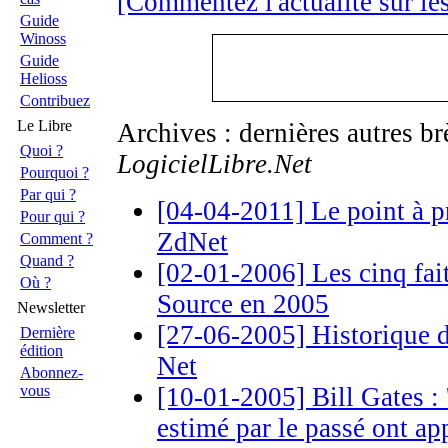
[Commentez l'actualité sur le
Guide
Winoss
Guide
Helioss
Contribuez
Le Libre
Archives : dernières autres b
Quoi ?
LogicielLibre.Net
Pourquoi ?
Par qui ?
[04-04-2011] Le point à p
Pour qui ?
ZdNet
Comment ?
Quand ?
[02-01-2006] Les cinq fai
Où ?
Source en 2005
Newsletter
[27-06-2005] Historique d
Dernière
édition
Net
Abonnez-
vous
[10-01-2005] Bill Gates : 
estimé par le passé ont appr