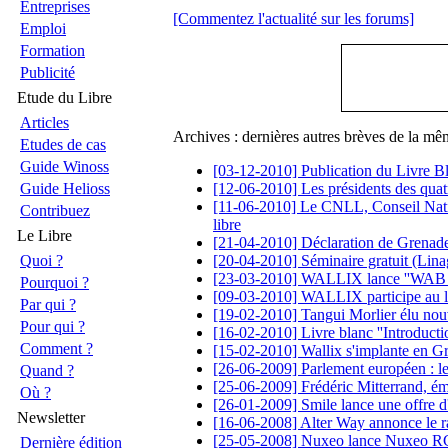
Entreprises
[Commentez l'actualité sur les forums]
Emploi
Formation
Publicité
Etude du Libre
Articles
Archives : dernières autres brèves de la mê
Etudes de cas
Guide Winoss
[03-12-2010] Publication du Livre 
Guide Helioss
[12-06-2010] Les présidents des quatr
[11-06-2010] Le CNLL, Conseil Nationa
Contribuez
libre
Le Libre
[21-04-2010] Déclaration de Grenade: p
Quoi ?
[20-04-2010] Séminaire gratuit (Lin
[23-03-2010] WALLIX lance ''WAB Dr
Pourquoi ?
[09-03-2010] WALLIX participe au 
Par qui ?
[19-02-2010] Tangui Morlier élu nouv
Pour qui ?
[16-02-2010] Livre blanc ''Introduct
Comment ?
[15-02-2010] Wallix s'implante en G
[26-06-2009] Parlement européen : le 
Quand ?
[25-06-2009] Frédéric Mitterrand, ém
Où ?
[26-01-2009] Smile lance une offre d
Newsletter
[16-06-2008] Alter Way annonce le r
[25-05-2008] Nuxeo lance Nuxeo RCP
Dernière édition