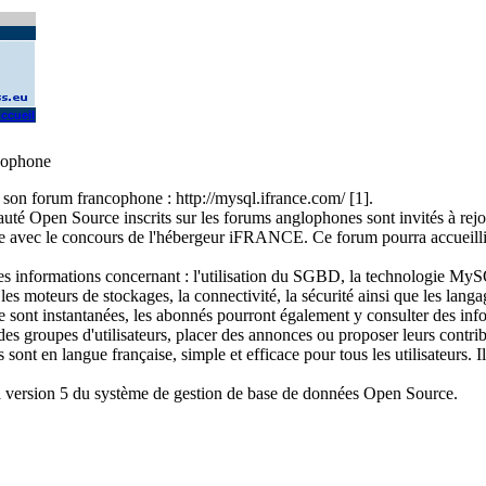
ccueil
cophone
on forum francophone : http://mysql.ifrance.com/ [1].
 Open Source inscrits sur les forums anglophones sont invités à rejo
ce avec le concours de l'hébergeur iFRANCE. Ce forum pourra accueilli
 informations concernant : l'utilisation du SGBD, la technologie MyS
s moteurs de stockages, la connectivité, la sécurité ainsi que les langag
 sont instantanées, les abonnés pourront également y consulter des inf
s groupes d'utilisateurs, placer des annonces ou proposer leurs contri
ont en langue française, simple et efficace pour tous les utilisateurs. I
la version 5 du système de gestion de base de données Open Source.