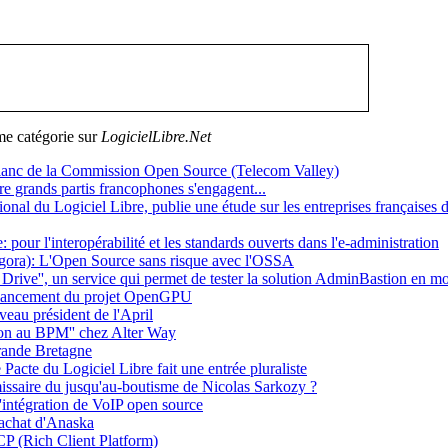
me catégorie sur
LogicielLibre.Net
Blanc de la Commission Open Source (Telecom Valley)
e grands partis francophones s'engagent...
l du Logiciel Libre, publie une étude sur les entreprises françaises d
our l'interopérabilité et les standards ouverts dans l'e-administration
agora): L'Open Source sans risque avec l'OSSA
ive'', un service qui permet de tester la solution AdminBastion en
lancement du projet OpenGPU
eau président de l'April
ion au BPM'' chez Alter Way
rande Bretagne
Pacte du Logiciel Libre fait une entrée pluraliste
issaire du jusqu'au-boutisme de Nicolas Sarkozy ?
'intégration de VoIP open source
achat d'Anaska
 (Rich Client Platform)