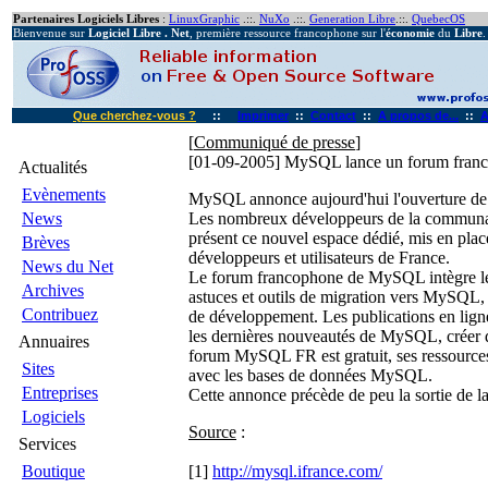
Partenaires Logiciels Libres
:
LinuxGraphic
.::.
NuXo
.::.
Generation Libre
.::.
QuebecOS
Bienvenue sur
Logiciel Libre . Net
, première ressource francophone sur l'
économie
du
Libre
.
Que cherchez-vous ?
::
Imprimer
::
Contact
::
A propos de...
::
A
[
Communiqué de presse
]
[01-09-2005]
MySQL lance un forum fran
Actualités
Evènements
MySQL annonce aujourd'hui l'ouverture de s
News
Les nombreux développeurs de la communauté
présent ce nouvel espace dédié, mis en pla
Brèves
développeurs et utilisateurs de France.
News du Net
Le forum francophone de MySQL intègre les
Archives
astuces et outils de migration vers MySQL, le
Contribuez
de développement. Les publications en ligne
les dernières nouveautés de MySQL, créer de
Annuaires
forum MySQL FR est gratuit, ses ressources s
Sites
avec les bases de données MySQL.
Entreprises
Cette annonce précède de peu la sortie de 
Logiciels
Source
:
Services
Boutique
[1]
http://mysql.ifrance.com/