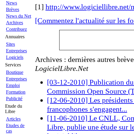
News
[1]
http://www.logiciellibre.net
Brèves
News du Net
[Commentez l'actualité sur les f
Archives
Contribuez
Annuaires
Sites
Entreprises
Logiciels
Archives : dernières autres brèv
Services
LogicielLibre.Net
Boutique
Entreprises
[03-12-2010] Publication du
Emploi
Commission Open Source (T
Formation
[12-06-2010] Les présidents 
Publicité
Etude du
francophones s'engagent...
Libre
[11-06-2010] Le CNLL, Cons
Articles
Libre, publie une étude sur l
Etudes de
cas