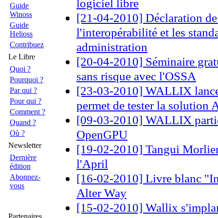
logiciel libre
Guide
Winoss
[21-04-2010] Déclaration de
Guide
l'interopérabilité et les stand
Helioss
administration
Contribuez
Le Libre
[20-04-2010] Séminaire grat
Quoi ?
sans risque avec l'OSSA
Pourquoi ?
[23-03-2010] WALLIX lance 
Par qui ?
Pour qui ?
permet de tester la soluti
Comment ?
[09-03-2010] WALLIX partic
Quand ?
OpenGPU
Où ?
Newsletter
[19-02-2010] Tangui Morlier
Dernière
l'April
édition
[16-02-2010] Livre blanc ''I
Abonnez-
vous
Alter Way
[15-02-2010] Wallix s'impla
Partenaires