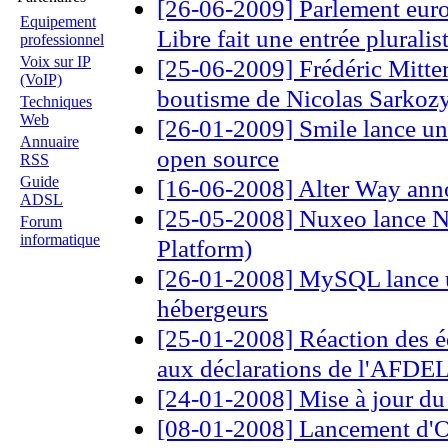
[26-06-2009] Parlement europ
Equipement
Libre fait une entrée pluralis
professionnel
Voix sur IP
[25-06-2009] Frédéric Mitter
(VoIP)
boutisme de Nicolas Sarkozy
Techniques
Web
[26-01-2009] Smile lance une
Annuaire
open source
RSS
Guide
[16-06-2008] Alter Way anno
ADSL
[25-05-2008] Nuxeo lance N
Forum
informatique
Platform)
[26-01-2008] MySQL lance 
hébergeurs
[25-01-2008] Réaction des édi
aux déclarations de l'AFDE
[24-01-2008] Mise à jour du 
[08-01-2008] Lancement d