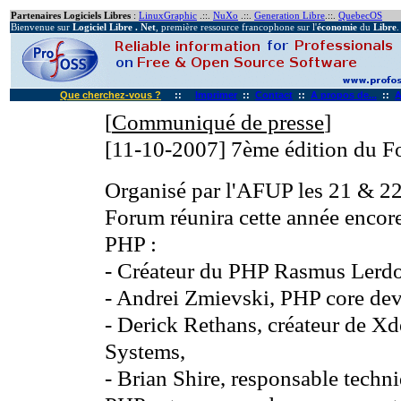
Partenaires Logiciels Libres
:
LinuxGraphic
.::.
NuXo
.::.
Generation Libre
.::.
QuebecOS
Bienvenue sur
Logiciel Libre . Net
, première ressource francophone sur l'
économie
du
Libre
.
Que cherchez-vous ?
::
Imprimer
::
Contact
::
A propos de...
::
A
[
Communiqué de presse
]
[11-10-2007]
7ème édition du 
Organisé par l'AFUP les 21 & 22
Forum réunira cette année encore
PHP :
- Créateur du PHP Rasmus Lerdo
- Andrei Zmievski, PHP core dev
- Derick Rethans, créateur de Xd
Systems,
- Brian Shire, responsable tech