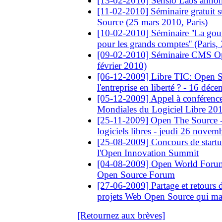
[13-02-2010] Sensio Labs anno
[11-02-2010] Séminaire gratuit s
Source (25 mars 2010, Paris)
[10-02-2010] Séminaire ''La go
pour les grands comptes'' (Paris
[09-02-2010] Séminaire CMS Op
février 2010)
[06-12-2009] Libre TIC: Open Sou
l'entreprise en liberté ? - 16 dé
[05-12-2009] Appel à conférence
Mondiales du Logiciel Libre 20
[25-11-2009] Open The Source -
logiciels libres - jeudi 26 novem
[25-08-2009] Concours de startups 
l'Open Innovation Summit
[04-08-2009] Open World Foru
Open Source Forum
[27-06-2009] Partage et retours d
projets Web Open Source qui ma
[Retournez aux brèves]