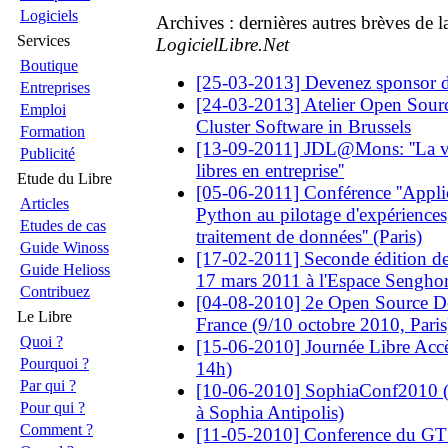
Logiciels
Archives : dernières autres brèves de 
Services
LogicielLibre.Net
Boutique
[25-03-2013] Devenez sponsor
Entreprises
[24-03-2013] Atelier Open Sourc
Emploi
Cluster Software in Brussels
Formation
[13-09-2011] JDL@Mons: ''La val
Publicité
libres en entreprise''
Etude du Libre
[05-06-2011] Conférence ''Appli
Articles
Python au pilotage d'expériences, 
Etudes de cas
traitement de données'' (Paris)
Guide Winoss
[17-02-2011] Seconde édition de 
Guide Helioss
17 mars 2011 à l'Espace Sengh
Contribuez
[04-08-2010] 2e Open Source D
Le Libre
France (9/10 octobre 2010, Paris
Quoi ?
[15-06-2010] Journée Libre Accè
Pourquoi ?
14h)
Par qui ?
[10-06-2010] SophiaConf2010 (du
Pour qui ?
à Sophia Antipolis)
Comment ?
[11-05-2010] Conference du GT L