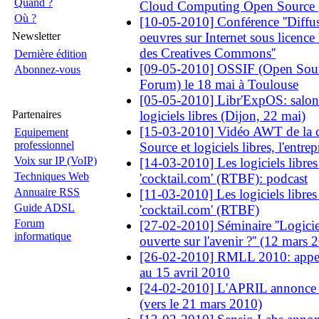
Quand ?
Cloud Computing Open Source (
Où ?
[10-05-2010] Conférence ''Diffus
Newsletter
oeuvres sur Internet sous licence l
des Creatives Commons''
Dernière édition
[09-05-2010] OSSIF (Open Sour
Abonnez-vous
Forum) le 18 mai à Toulouse
[05-05-2010] Libr'ExpOS: salon
Partenaires
logiciels libres (Dijon, 22 mai)
[15-03-2010] Vidéo AWT de la 
Equipement
professionnel
Source et logiciels libres, l'entrepr
Voix sur IP (VoIP)
[14-03-2010] Les logiciels libres
Techniques Web
'cocktail.com' (RTBF): podcast
Annuaire RSS
[11-03-2010] Les logiciels libres
Guide ADSL
'cocktail.com' (RTBF)
Forum
[27-02-2010] Séminaire ''Logiciel
informatique
ouverte sur l'avenir ?'' (12 mars 
[26-02-2010] RMLL 2010: appel 
au 15 avril 2010
[24-02-2010] L'APRIL annonce ''
(vers le 21 mars 2010)