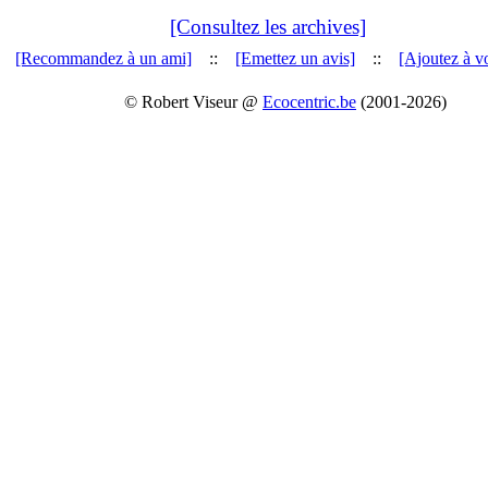
[Consultez les archives]
[Recommandez à un ami]
::
[Emettez un avis]
::
[Ajoutez à vo
© Robert Viseur @
Ecocentric.be
(2001-2026)