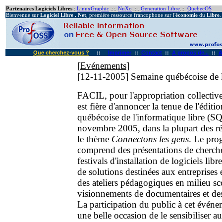
Partenaires Logiciels Libres
:
LinuxGraphic
.::.
NuXo
.::.
Generation Libre
.::.
QuebecOS
Bienvenue sur
Logiciel Libre . Net
, première ressource francophone sur l'
économie
du
Libre
.
Que cherchez-vous ?
::
Imprimer
::
Contact
::
A propos de...
::
A
[
Evénements
]
[12-11-2005]
Semaine québécoise de l
FACIL, pour l'appropriation collective
est fière d'annoncer la tenue de l'édit
québécoise de l'informatique libre (S
novembre 2005, dans la plupart des r
le thème
Connectons les gens
. Le pr
comprend des présentations de chercheu
festivals d'installation de logiciels lib
de solutions destinées aux entreprises
des ateliers pédagogiques en milieu sco
visionnements de documentaires et des 
La participation du public à cet événe
une belle occasion de le sensibiliser 