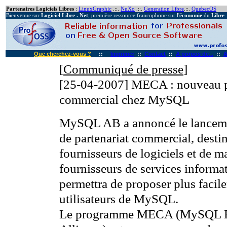
Partenaires Logiciels Libres
:
LinuxGraphic
.::.
NuXo
.::.
Generation Libre
.::.
QuebecOS
Bienvenue sur
Logiciel Libre . Net
, première ressource francophone sur l'
économie
du
Libre
.
Que cherchez-vous ?
::
Imprimer
::
Contact
::
A propos de...
::
A
[
Communiqué de presse
]
[25-04-2007]
MECA : nouveau p
commercial chez MySQL
MySQL AB a annoncé le lancem
de partenariat commercial, desti
fournisseurs de logiciels et de ma
fournisseurs de services inform
permettra de proposer plus facil
utilisateurs de MySQL.
Le programme MECA (MySQL En