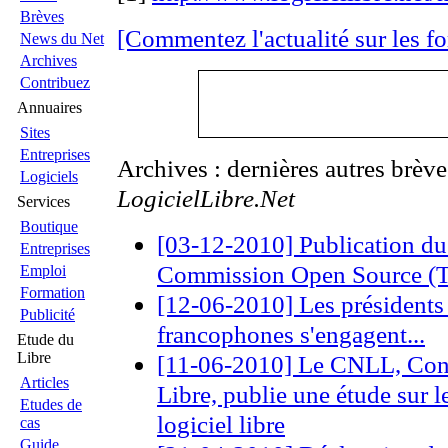
Brèves
[Commentez l'actualité sur les f
News du Net
Archives
Contribuez
Annuaires
Sites
Entreprises
Archives : dernières autres brèv
Logiciels
LogicielLibre.Net
Services
Boutique
[03-12-2010] Publication du
Entreprises
Commission Open Source (T
Emploi
Formation
[12-06-2010] Les présidents 
Publicité
francophones s'engagent...
Etude du
Libre
[11-06-2010] Le CNLL, Cons
Articles
Libre, publie une étude sur l
Etudes de
logiciel libre
cas
Guide