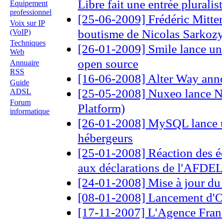
Libre fait une entrée pluralis
Equipement
professionnel
[25-06-2009] Frédéric Mitter
Voix sur IP
boutisme de Nicolas Sarkozy
(VoIP)
Techniques
[26-01-2009] Smile lance une
Web
open source
Annuaire
RSS
[16-06-2008] Alter Way anno
Guide
[25-05-2008] Nuxeo lance N
ADSL
Forum
Platform)
informatique
[26-01-2008] MySQL lance 
hébergeurs
[25-01-2008] Réaction des édi
aux déclarations de l'AFDE
[24-01-2008] Mise à jour du 
[08-01-2008] Lancement d
[17-11-2007] L'Agence Franc