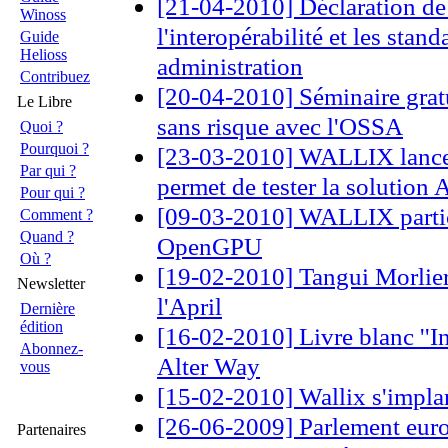
[21-04-2010] Déclaration de
Winoss
l'interopérabilité et les stand
Guide
Helioss
administration
Contribuez
[20-04-2010] Séminaire grat
Le Libre
sans risque avec l'OSSA
Quoi ?
Pourquoi ?
[23-03-2010] WALLIX lance 
Par qui ?
permet de tester la soluti
Pour qui ?
[09-03-2010] WALLIX partic
Comment ?
Quand ?
OpenGPU
Où ?
[19-02-2010] Tangui Morlier
Newsletter
l'April
Dernière
édition
[16-02-2010] Livre blanc ''I
Abonnez-
Alter Way
vous
[15-02-2010] Wallix s'impla
[26-06-2009] Parlement europ
Partenaires