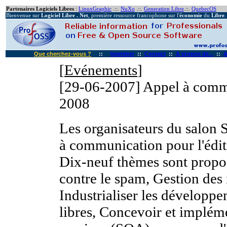
Partenaires Logiciels Libres
:
LinuxGraphic
.::.
NuXo
.::.
Generation Libre
.::.
QuebecOS
Bienvenue sur
Logiciel Libre . Net
, première ressource francophone sur l'
économie
du
Libre
.
Que cherchez-vous ?
::
Imprimer
::
Contact
::
A propos de...
::
A
[
Evénements
]
[29-06-2007]
Appel à comm
2008
Les organisateurs du salon 
à communication pour l'édi
Dix-neuf thèmes sont proposé
contre le spam, Gestion des 
Industrialiser les développe
libres, Concevoir et impléme