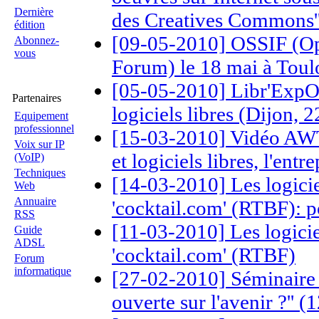
Dernière
des Creatives Commons'
édition
[09-05-2010] OSSIF (Op
Abonnez-
vous
Forum) le 18 mai à Toul
[05-05-2010] Libr'ExpOS
Partenaires
logiciels libres (Dijon, 
Equipement
professionnel
[15-03-2010] Vidéo AWT
Voix sur IP
et logiciels libres, l'entre
(VoIP)
Techniques
[14-03-2010] Les logiciel
Web
Annuaire
'cocktail.com' (RTBF): p
RSS
[11-03-2010] Les logiciel
Guide
ADSL
'cocktail.com' (RTBF)
Forum
informatique
[27-02-2010] Séminaire '
ouverte sur l'avenir ?'' 