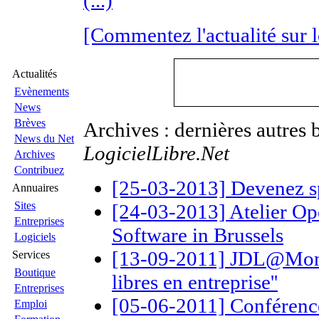
(...)
[Commentez l'actualité sur 
Actualités
Evènements
News
Brèves
Archives : dernières autres 
News du Net
LogicielLibre.Net
Archives
Contribuez
[25-03-2013] Devenez 
Annuaires
Sites
[24-03-2013] Atelier Ope
Entreprises
Software in Brussels
Logiciels
[13-09-2011] JDL@Mons: 
Services
Boutique
libres en entreprise''
Entreprises
[05-06-2011] Conférence
Emploi