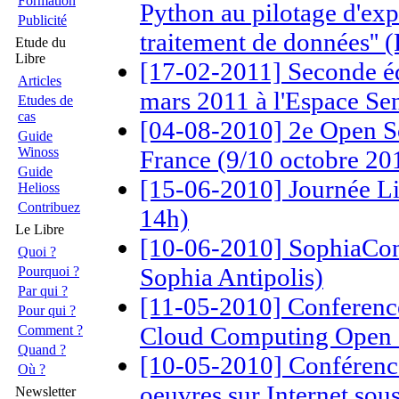
Formation
Python au pilotage d'expé
Publicité
traitement de données'' (
Etude du
Libre
[17-02-2011] Seconde édi
Articles
mars 2011 à l'Espace S
Etudes de
cas
[04-08-2010] 2e Open S
Guide
Winoss
France (9/10 octobre 201
Guide
[15-06-2010] Journée Lib
Helioss
Contribuez
14h)
Le Libre
[10-06-2010] SophiaConf
Quoi ?
Sophia Antipolis)
Pourquoi ?
Par qui ?
[11-05-2010] Conference
Pour qui ?
Cloud Computing Open S
Comment ?
Quand ?
[10-05-2010] Conférence 
Où ?
oeuvres sur Internet sous 
Newsletter