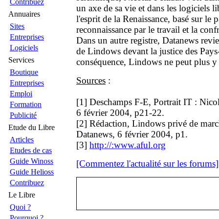
Contribuez
un axe de sa vie et dans les logiciels l
Annuaires
l'esprit de la Renaissance, basé sur le p
Sites
reconnaissance par le travail et la conf
Entreprises
Dans un autre registre, Datanews revien
Logiciels
de Lindows devant la justice des Pays
Services
conséquence, Lindows ne peut plus y 
Boutique
Sources
:
Entreprises
Emploi
[1] Deschamps F-E, Portrait IT : Nico
Formation
6 février 2004, p21-22.
Publicité
[2] Rédaction, Lindows privé de mar
Etude du Libre
Datanews, 6 février 2004, p1.
Articles
[3]
http://:www.aful.org
Etudes de cas
Guide Winoss
[Commentez l'actualité sur les forums]
Guide Helioss
Contribuez
Le Libre
Quoi ?
Pourquoi ?