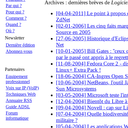
Archives : dernières brèves de
Logicie
Par qui ?
Pour qui ?
[04-04-2011] Le point à propos 
Comment ?
ZdNet
Quand ?
[02-01-2006] Les cinq faits mar
Où ?
Source en 2005
Newsletter
[27-06-2005] Historique d'Eclips
Net
Dernière édition
[10-01-2005] Bill Gates : ''ceux
Abonnez-vous
par le passé ont appris à le regrette
[11-08-2004] Fedora Core 2 - di
Partenaires
Linux+ Extra Pack !
[18-06-2004] CA-Ingres Open So
Equipement
professionnel
[10-06-2004] NetBeans, l'outil 
Voix sur IP (VoIP)
Sun Microsystems
Techniques Web
[03-05-2004] Microsoft teste l'in
Annuaire RSS
[12-04-2004] Bientôt du Libre à l
Guide ADSL
[09-04-2004] Novell : cap sur L
Forum
[07-04-2004] Quelle biodiversité
informatique
militaire ?
[05-04-2004] Les applications W