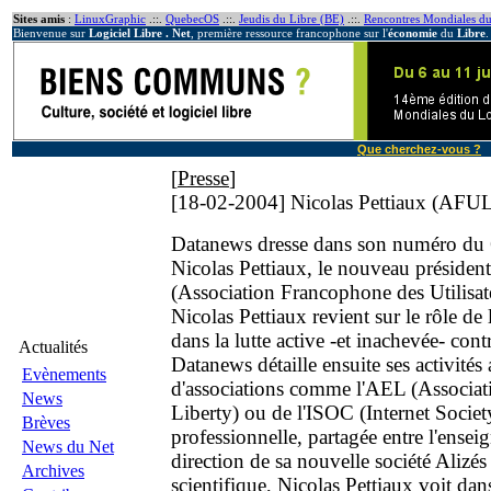
Sites amis
:
LinuxGraphic
.::.
QuebecOS
.::.
Jeudis du Libre (BE)
.::.
Rencontres Mondiales du
Bienvenue sur
Logiciel Libre . Net
, première ressource francophone sur l'
économie
du
Libre
.
Que cherchez-vous ?
[
Presse
]
[18-02-2004]
Nicolas Pettiaux (AFU
Datanews dresse dans son numéro du 6 
Nicolas Pettiaux, le nouveau présiden
(Association Francophone des Utilisat
Nicolas Pettiaux revient sur le rôle de
dans la lutte active -et inachevée- contr
Actualités
Datanews détaille ensuite ses activités 
Evènements
d'associations comme l'AEL (Associati
News
Liberty) ou de l'ISOC (Internet Society
Brèves
professionnelle, partagée entre l'ensei
News du Net
direction de sa nouvelle société Alizés
Archives
scientifique, Nicolas Pettiaux voit dan