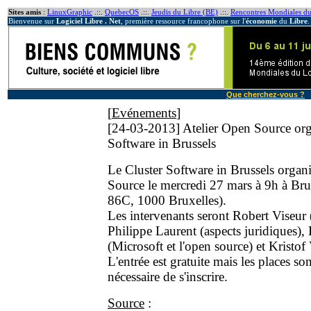
Sites amis
:
LinuxGraphic
.::.
QuebecOS
.::.
Jeudis du Libre (BE)
.::.
Rencontres Mondiales du
Bienvenue sur
Logiciel Libre . Net
, première ressource francophone sur l'
économie
du
Libre
.
Que cherchez-vous ?
[
Evénements
]
[24-03-2013]
Atelier Open Source orga
Software in Brussels
Le Cluster Software in Brussels organi
Source le mercredi 27 mars à 9h à Br
86C, 1000 Bruxelles).
Les intervenants seront Robert Viseur (
Philippe Laurent (aspects juridiques)
(Microsoft et l'open source) et Krist
L'entrée est gratuite mais les places son
nécessaire de s'inscrire.
Source
: