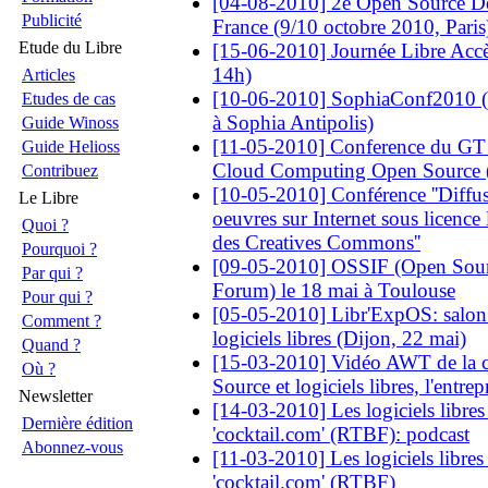
[04-08-2010] 2e Open Source D
Publicité
France (9/10 octobre 2010, Paris
Etude du Libre
[15-06-2010] Journée Libre Accès
14h)
Articles
[10-06-2010] SophiaConf2010 (du
Etudes de cas
à Sophia Antipolis)
Guide Winoss
[11-05-2010] Conference du GT L
Guide Helioss
Cloud Computing Open Source (
Contribuez
[10-05-2010] Conférence ''Diffuse
Le Libre
oeuvres sur Internet sous licence l
Quoi ?
des Creatives Commons''
Pourquoi ?
[09-05-2010] OSSIF (Open Sour
Par qui ?
Forum) le 18 mai à Toulouse
Pour qui ?
[05-05-2010] Libr'ExpOS: salon
Comment ?
logiciels libres (Dijon, 22 mai)
Quand ?
[15-03-2010] Vidéo AWT de la c
Où ?
Source et logiciels libres, l'entrepr
Newsletter
[14-03-2010] Les logiciels libres
Dernière édition
'cocktail.com' (RTBF): podcast
Abonnez-vous
[11-03-2010] Les logiciels libres
'cocktail.com' (RTBF)