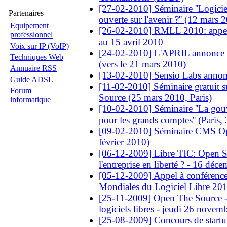
[27-02-2010] Séminaire ''Logiciel
Partenaires
ouverte sur l'avenir ?'' (12 mars 
Equipement
[26-02-2010] RMLL 2010: appel 
professionnel
au 15 avril 2010
Voix sur IP (VoIP)
[24-02-2010] L'APRIL annonce ''
Techniques Web
(vers le 21 mars 2010)
Annuaire RSS
[13-02-2010] Sensio Labs anno
Guide ADSL
[11-02-2010] Séminaire gratuit s
Forum
Source (25 mars 2010, Paris)
informatique
[10-02-2010] Séminaire ''La go
pour les grands comptes'' (Paris
[09-02-2010] Séminaire CMS Ope
février 2010)
[06-12-2009] Libre TIC: Open Sou
l'entreprise en liberté ? - 16 dé
[05-12-2009] Appel à conférence
Mondiales du Logiciel Libre 20
[25-11-2009] Open The Source -
logiciels libres - jeudi 26 novem
[25-08-2009] Concours de startups 