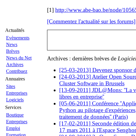
[1]
http://www.abe-bao.be/node/105
[Commentez l'actualité sur les forums]
Actualités
Evènements
News
Brèves
News du Net
Archives : dernières brèves de
Logicie
Archives
[25-03-2013] Devenez sponsor
Contribuez
[24-03-2013] Atelier Open Sourc
Annuaires
Cluster Software in Brussels
Sites
[13-09-2011] JDL@Mons: ''La val
Entreprises
libres en entreprise''
Logiciels
[05-06-2011] Conférence ''Appli
Services
Python au pilotage d'expériences, 
Boutique
traitement de données'' (Paris)
Entreprises
[17-02-2011] Seconde édition de 
Emploi
17 mars 2011 à l'Espace Sengho
Formation