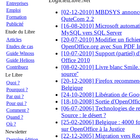
LogicielLibre.Net
Entreprises
Emploi
[02-12-2010] MBDSYS annonce l
Formation
QuteCom 2.2
Publicité
[16-08-2010] Microsoft automati
Etude du Libre
MySQL vers SQL Server
[20-07-2010] Modifier un fichi
Articles
OpenOffice.org avec Sun PDF I
Etudes de cas
[10-07-2010] Support (partiel) 
Guide Winoss
Office 2010
Guide Helioss
[08-02-2010] Livre blanc Smile.fr
Contribuez
source''
Le Libre
[20-12-2008] Firefox recommenc
Quoi ?
Belgique
Pourquoi ?
[24-10-2008] Libération de Googl
Par qui ?
[18-10-2008] Sortie d'OpenOffic
Pour qui ?
[06-07-2006] Technologies de 
Comment ?
Source : le désert ?
Quand ?
[25-02-2006] Belgique : 4000 fo
Où ?
sur OpenOffice à la Justice
Newsletter
[22-12-2005] Migration vers Re
Dernière édition