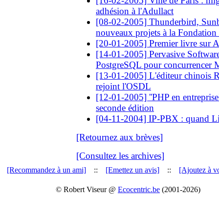
[16-02-2005] Ville de Paris : mig
adhésion à l'Adullact
[08-02-2005] Thunderbird, Sunbi
nouveaux projets à la Fondation
[20-01-2005] Premier livre sur A
[14-01-2005] Pervasive Software
PostgreSQL pour concurrencer
[13-01-2005] L'éditeur chinois 
rejoint l'OSDL
[12-01-2005] ''PHP en entreprise''
seconde édition
[04-11-2004] IP-PBX : quand L
[Retournez aux brèves]
[Consultez les archives]
[Recommandez à un ami]
::
[Emettez un avis]
::
[Ajoutez à vo
© Robert Viseur @
Ecocentric.be
(2001-2026)