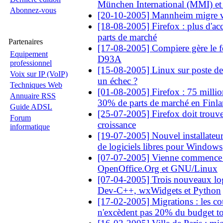
München International (MMI) et
Abonnez-vous
[20-10-2005] Mannheim migre v
[18-08-2005] Firefox : plus d'acc
parts de marché
Partenaires
[17-08-2005] Compiere gère le 
Equipement
D93A
professionnel
[15-08-2005] Linux sur poste de t
Voix sur IP (VoIP)
un échec ?
Techniques Web
[01-08-2005] Firefox : 75 millio
Annuaire RSS
30% de parts de marché en Finl
Guide ADSL
[25-07-2005] Firefox doit trouve
Forum
croissance
informatique
[19-07-2005] Nouvel installateur
de logiciels libres pour Windows
[07-07-2005] Vienne commence s
OpenOffice.Org et GNU/Linux
[07-04-2005] Trois nouveaux log
Dev-C++, wxWidgets et Python
[17-02-2005] Migrations : les co
n'excèdent pas 20% du budget to