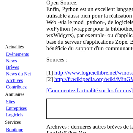
Open Source.
Enfin, Python est un excellent langag
utilisable aussi bien pour la réalisation
Web -via le mod_python-, de logiciels
wxPython (wrapper pour la biblioth
wxWidgets), par exemple- ou d'applicat
base du serveur d'applications Zope.
Actualités
bénéficie du support d'un communauté 
Evènements
Sources
:
News
Brèves
[1]
http://www.logiciellibre.net/winos
News du Net
[2]
http://fr.wikipedia.org/wiki/Min
Archives
Contribuez
[Commentez l'actualité sur les forums]
Annuaires
Sites
Entreprises
Logiciels
Services
Archives : dernières autres brèves de 
Boutique