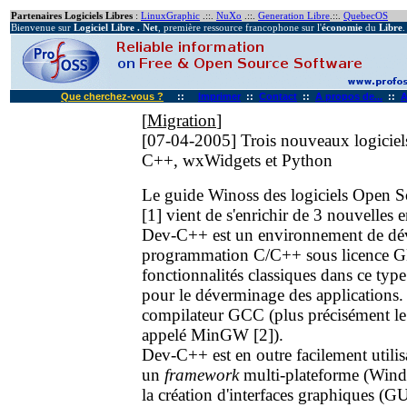
Partenaires Logiciels Libres
:
LinuxGraphic
.::.
NuXo
.::.
Generation Libre
.::.
QuebecOS
Bienvenue sur
Logiciel Libre . Net
, première ressource francophone sur l'
économie
du
Libre
.
Que cherchez-vous ?
::
Imprimer
::
Contact
::
A propos de...
::
A
[
Migration
]
[07-04-2005]
Trois nouveaux logiciel
C++, wxWidgets et Python
Le guide Winoss des logiciels Open
[1] vient de s'enrichir de 3 nouvelles e
Dev-C++ est un environnement de dé
programmation C/C++ sous licence GN
fonctionnalités classiques dans ce typ
pour le déverminage des applications.
compilateur GCC (plus précisément l
appelé MinGW [2]).
Dev-C++ est en outre facilement utili
un
framework
multi-plateforme (Wind
la création d'interfaces graphiques (GU