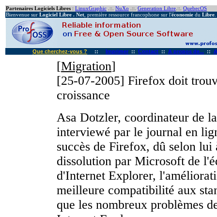
Partenaires Logiciels Libres
:
LinuxGraphic
.::.
NuXo
.::.
Generation Libre
.::.
QuebecOS
Bienvenue sur
Logiciel Libre . Net
, première ressource francophone sur l'
économie
du
Libre
.
Que cherchez-vous ?
::
Imprimer
::
Contact
::
A propos de...
::
A
[
Migration
]
[25-07-2005]
Firefox doit trou
croissance
Asa Dotzler, coordinateur de la
interviewé par le journal en lig
succès de Firefox, dû selon lui 
dissolution par Microsoft de l
d'Internet Explorer, l'améliorat
meilleure compatibilité aux stan
que les nombreux problèmes de 