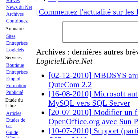
Brèves
News du Net
[Commentez l'actualité sur les
Archives
Contribuez
Annuaires
Sites
Entreprises
Logiciels
Archives : dernières autres br
Services
LogicielLibre.Net
Boutique
Entreprises
[02-12-2010] MBDSYS annon
Emploi
QuteCom 2.2
Formation
[16-08-2010] Microsoft aut
Publicité
Etude du
MySQL vers SQL Server
Libre
[20-07-2010] Modifier un f
Articles
OpenOffice.org avec Sun 
Etudes de
cas
[10-07-2010] Support (part
Guide
Winoss