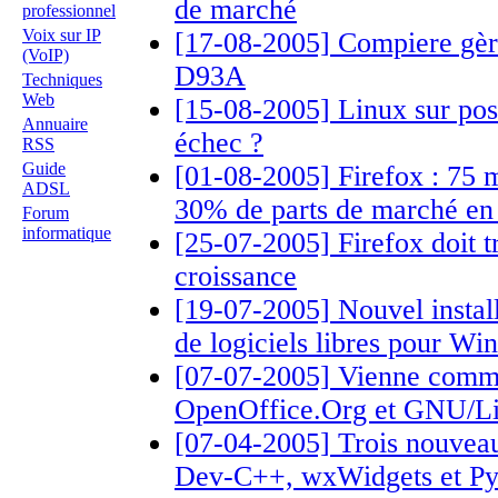
de marché
professionnel
Voix sur IP
[17-08-2005] Compiere gèr
(VoIP)
D93A
Techniques
Web
[15-08-2005] Linux sur post
Annuaire
échec ?
RSS
Guide
[01-08-2005] Firefox : 75 m
ADSL
30% de parts de marché en
Forum
informatique
[25-07-2005] Firefox doit t
croissance
[19-07-2005] Nouvel install
de logiciels libres pour W
[07-07-2005] Vienne comme
OpenOffice.Org et GNU/L
[07-04-2005] Trois nouveau
Dev-C++, wxWidgets et Py