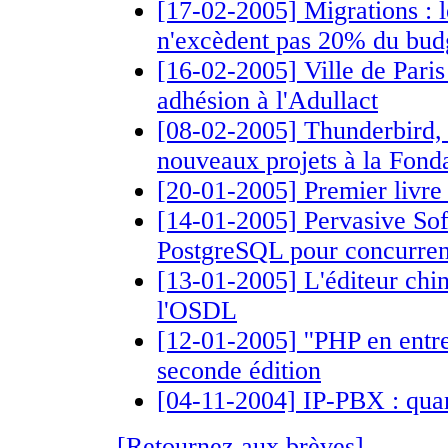
[17-02-2005] Migrations : l
n'excèdent pas 20% du budg
[16-02-2005] Ville de Paris
adhésion à l'Adullact
[08-02-2005] Thunderbird, 
nouveaux projets à la Fond
[20-01-2005] Premier livre 
[14-01-2005] Pervasive Sof
PostgreSQL pour concurr
[13-01-2005] L'éditeur chin
l'OSDL
[12-01-2005] ''PHP en entrep
seconde édition
[04-11-2004] IP-PBX : qua
[Retournez aux brèves]