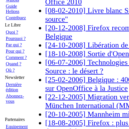
Office 2010
Guide
[08-02-2010] Livre blanc Sm
Helioss
source''
Contribuez
Le Libre
[20-12-2008] Firefox reco
Quoi ?
Belgique
Pourquoi ?
[24-10-2008] Libération de 
Par qui ?
Pour qui ?
[18-10-2008] Sortie d'Open
Comment ?
[06-07-2006] Technologie
Quand ?
Source : le désert ?
Où ?
Newsletter
[25-02-2006] Belgique : 40
Dernière
sur OpenOffice à la Justice
édition
[22-12-2005] Migration ve
Abonnez-
vous
München International (MM
[20-10-2005] Mannheim mi
Partenaires
[18-08-2005] Firefox : plus 
Equipement