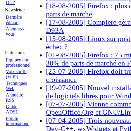
Où ?
[18-08-2005] Firefox : plus d
Newsletter
parts de marché
Dernière
[17-08-2005] Compiere gère
édition
Abonnez-
D93A
vous
[15-08-2005] Linux sur poste 
échec ?
Partenaires
[01-08-2005] Firefox : 75 mi
Equipement
30% de parts de marché en F
professionnel
[25-07-2005] Firefox doit tr
Voix sur IP
(VoIP)
croissance
Techniques
[19-07-2005] Nouvel installa
Web
de logiciels libres pour Wi
Annuaire
RSS
[07-07-2005] Vienne commen
Guide
OpenOffice.Org et GNU/Li
ADSL
Forum
[07-04-2005] Trois nouveaux
informatique
Dev-C++, wxWidgets et Pyt