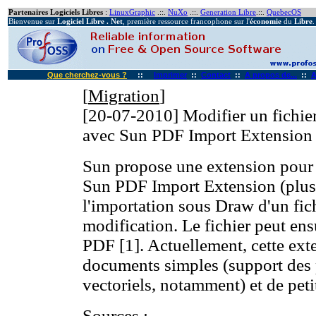
Partenaires Logiciels Libres
:
LinuxGraphic
.::.
NuXo
.::.
Generation Libre
.::.
QuebecOS
Bienvenue sur
Logiciel Libre . Net
, première ressource francophone sur l'
économie
du
Libre
.
Que cherchez-vous ?
::
Imprimer
::
Contact
::
A propos de...
::
A
[
Migration
]
[20-07-2010]
Modifier un fichi
avec Sun PDF Import Extension
Sun propose une extension pour 
Sun PDF Import Extension (plus d
l'importation sous Draw d'un fic
modification. Le fichier peut ens
PDF [1]. Actuellement, cette exte
documents simples (support des 
vectoriels, notamment) et de peti
Sources
: