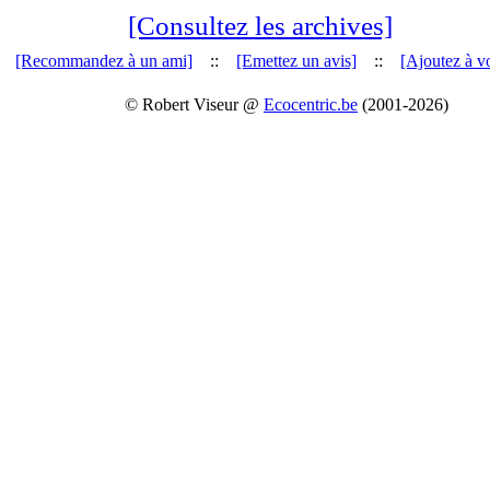
[Consultez les archives]
[Recommandez à un ami]
::
[Emettez un avis]
::
[Ajoutez à vo
© Robert Viseur @
Ecocentric.be
(2001-2026)