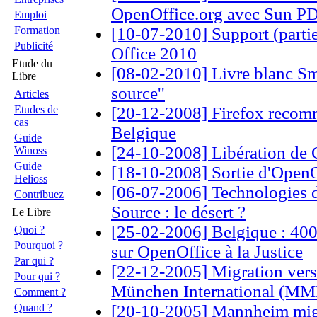
OpenOffice.org avec Sun PD
Emploi
Formation
[10-07-2010] Support (parti
Publicité
Office 2010
Etude du
[08-02-2010] Livre blanc Smil
Libre
source''
Articles
Etudes de
[20-12-2008] Firefox recom
cas
Belgique
Guide
[24-10-2008] Libération de G
Winoss
Guide
[18-10-2008] Sortie d'OpenO
Helioss
[06-07-2006] Technologies 
Contribuez
Source : le désert ?
Le Libre
[25-02-2006] Belgique : 400
Quoi ?
Pourquoi ?
sur OpenOffice à la Justice
Par qui ?
[22-12-2005] Migration ver
Pour qui ?
München International (MMI
Comment ?
Quand ?
[20-10-2005] Mannheim mig