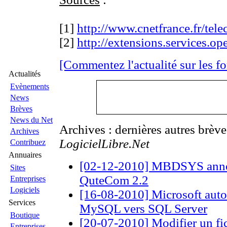
[1]
http://www.cnetfrance.fr/tele
[2]
http://extensions.services.open
[Commentez l'actualité sur les f
Actualités
Evènements
News
Brèves
News du Net
Archives : dernières autres brèv
Archives
LogicielLibre.Net
Contribuez
Annuaires
[02-12-2010] MBDSYS annonc
Sites
QuteCom 2.2
Entreprises
Logiciels
[16-08-2010] Microsoft auto
Services
MySQL vers SQL Server
Boutique
[20-07-2010] Modifier un fi
Entreprises