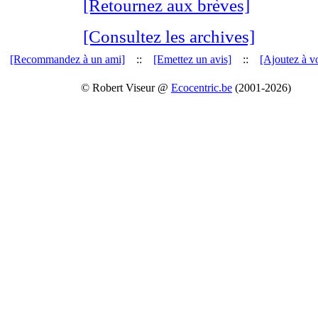
[Retournez aux brèves]
[Consultez les archives]
[Recommandez à un ami]
::
[Emettez un avis]
::
[Ajoutez à vo
© Robert Viseur @
Ecocentric.be
(2001-2026)