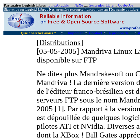
Partenaires Logiciels Libres
:
LinuxGraphic
.::.
NuXo
.::.
Generation Libre
.::.
QuebecOS
Bienvenue sur
Logiciel Libre . Net
, première ressource francophone sur l'
économie
du
Libre
.
Que cherchez-vous ?
::
Imprimer
::
Contact
::
A propos de...
::
A
[
Distributions
]
[05-05-2005]
Mandriva Linux Li
disponible sur FTP
Ne dites plus Mandrakesoft ou C
Mandriva ! La dernière version 
de l'éditeur franco-brésilien est 
serveurs FTP sous le nom Mandr
2005 [1]. Par rapport à la versio
est dépouillée de quelques logici
pilotes ATI et NVidia. Diverses a
dont la XBox ! Bill Gates appréci