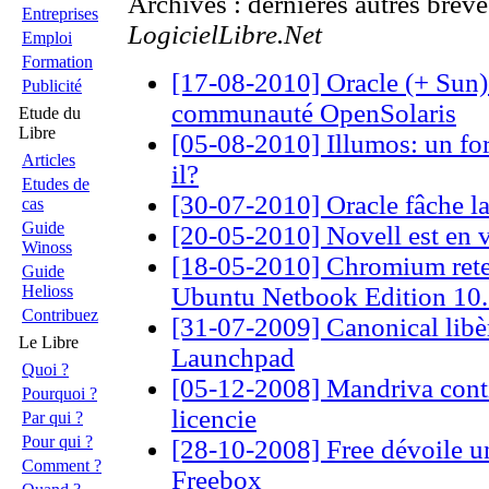
Archives : dernières autres brèv
Entreprises
LogicielLibre.Net
Emploi
Formation
[17-08-2010] Oracle (+ Sun)
Publicité
communauté OpenSolaris
Etude du
Libre
[05-08-2010] Illumos: un for
Articles
il?
Etudes de
[30-07-2010] Oracle fâche 
cas
Guide
[20-05-2010] Novell est en 
Winoss
[18-05-2010] Chromium ret
Guide
Helioss
Ubuntu Netbook Edition 10
Contribuez
[31-07-2009] Canonical libèr
Le Libre
Launchpad
Quoi ?
[05-12-2008] Mandriva contin
Pourquoi ?
licencie
Par qui ?
Pour qui ?
[28-10-2008] Free dévoile un
Comment ?
Freebox