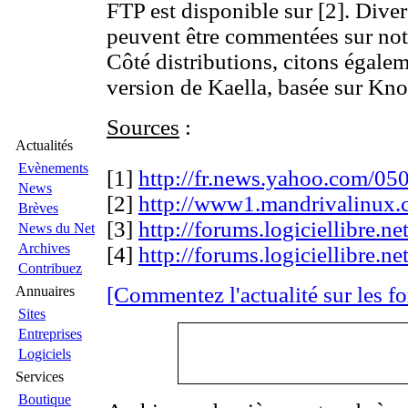
FTP est disponible sur [2]. Diver
peuvent être commentées sur not
Côté distributions, citons égalem
version de Kaella, basée sur Kno
Sources
:
Actualités
Evènements
[1]
http://fr.news.yahoo.com/0
News
[2]
http://www1.mandrivalinux.
Brèves
[3]
http://forums.logiciellibre.n
News du Net
Archives
[4]
http://forums.logiciellibre.n
Contribuez
[Commentez l'actualité sur les f
Annuaires
Sites
Entreprises
Logiciels
Services
Boutique