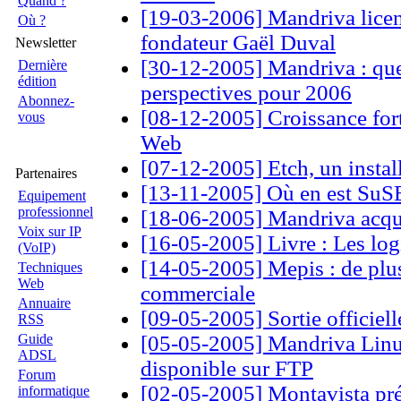
Quand ?
[19-03-2006] Mandriva licen
Où ?
fondateur Gaël Duval
Newsletter
[30-12-2005] Mandriva : que
Dernière
édition
perspectives pour 2006
Abonnez-
[08-12-2005] Croissance fort
vous
Web
[07-12-2005] Etch, un insta
Partenaires
[13-11-2005] Où en est SuS
Equipement
professionnel
[18-06-2005] Mandriva acquie
Voix sur IP
[16-05-2005] Livre : Les logi
(VoIP)
[14-05-2005] Mepis : de plus
Techniques
Web
commerciale
Annuaire
[09-05-2005] Sortie officiel
RSS
Guide
[05-05-2005] Mandriva Linu
ADSL
disponible sur FTP
Forum
[02-05-2005] Montavista prés
informatique