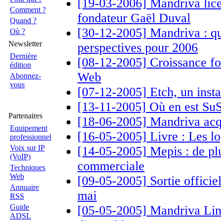
[19-03-2006] Mandriva lice
Comment ?
fondateur Gaël Duval
Quand ?
[30-12-2005] Mandriva : qu
Où ?
Newsletter
perspectives pour 2006
Dernière
[08-12-2005] Croissance fo
édition
Web
Abonnez-
vous
[07-12-2005] Etch, un inst
[13-11-2005] Où en est Su
Partenaires
[18-06-2005] Mandriva acqui
Equipement
[16-05-2005] Livre : Les log
professionnel
Voix sur IP
[14-05-2005] Mepis : de plu
(VoIP)
commerciale
Techniques
Web
[09-05-2005] Sortie officie
Annuaire
mai
RSS
Guide
[05-05-2005] Mandriva Lin
ADSL