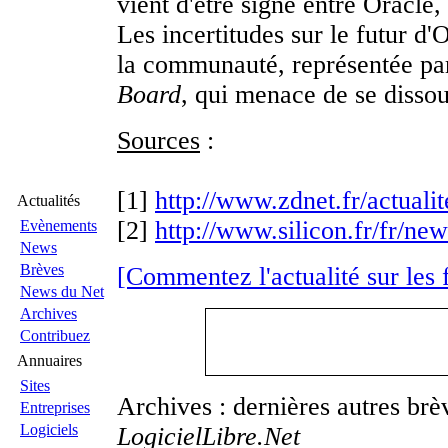
vient d'être signé entre Oracle,
Les incertitudes sur le futur d'
la communauté, représentée pa
Board
, qui menace de se disso
Sources
:
[1]
http://www.zdnet.fr/actualite
Actualités
[2]
http://www.silicon.fr/fr/new
Evènements
News
Brèves
[Commentez l'actualité sur les
News du Net
Archives
Contribuez
Annuaires
Sites
Archives : dernières autres br
Entreprises
Logiciels
LogicielLibre.Net