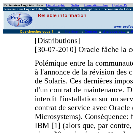
Partenaires Logiciels Libres
:
LinuxGraphic
.::.
NuXo
.::.
Generation Libre
.::.
QuebecOS
Bienvenue sur
Logiciel Libre . Net
, première ressource francophone sur l'
économie
du
Libre
.
Que cherchez-vous ?
::
Imprimer
::
Contact
::
A propos de...
::
A
[
Distributions
]
[30-07-2010]
Oracle fâche la
Polémique entre la communauté
à l'annonce de la révision des 
de Solaris. Ces dernières impos
d'un contrat de maintenance. D
interdit l'installation sur un ser
contrat de service avec Oracle
Microsystems). Conséquence: fi
IBM [1] (alors que, par contre,