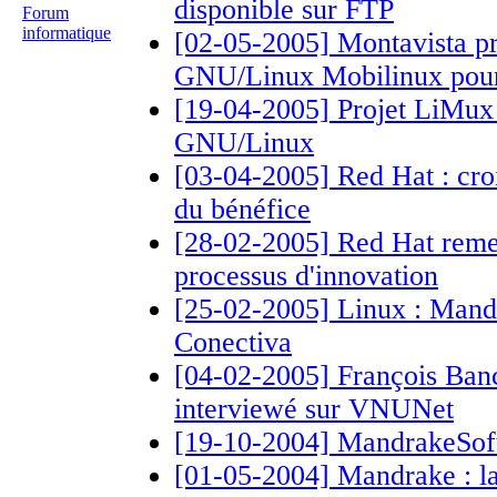
disponible sur FTP
Forum
informatique
[02-05-2005] Montavista pré
GNU/Linux Mobilinux pour 
[19-04-2005] Projet LiMux
GNU/Linux
[03-04-2005] Red Hat : croi
du bénéfice
[28-02-2005] Red Hat remet 
processus d'innovation
[25-02-2005] Linux : Mandr
Conectiva
[04-02-2005] François Ban
interviewé sur VNUNet
[19-10-2004] MandrakeSoft 
[01-05-2004] Mandrake : l