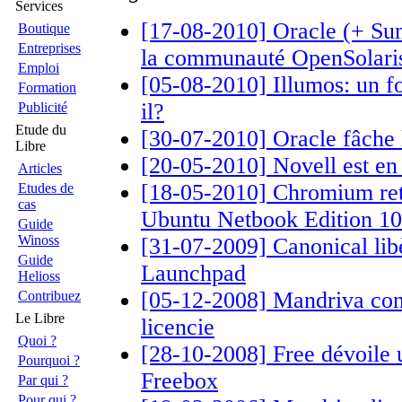
Services
[17-08-2010] Oracle (+ Sun
Boutique
Entreprises
la communauté OpenSolari
Emploi
[05-08-2010] Illumos: un fo
Formation
il?
Publicité
Etude du
[30-07-2010] Oracle fâche
Libre
[20-05-2010] Novell est en
Articles
[18-05-2010] Chromium re
Etudes de
cas
Ubuntu Netbook Edition 10
Guide
Winoss
[31-07-2009] Canonical lib
Guide
Launchpad
Helioss
[05-12-2008] Mandriva cont
Contribuez
Le Libre
licencie
Quoi ?
[28-10-2008] Free dévoile u
Pourquoi ?
Freebox
Par qui ?
Pour qui ?