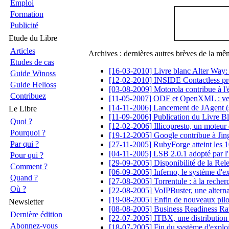
Emploi
Formation
Publicité
Etude du Libre
Articles
Archives : dernières autres brèves de la mê
Etudes de cas
[16-03-2010] Livre blanc Alter Way: 
Guide Winoss
[12-02-2010] INSIDE Contactless pr
Guide Helioss
[03-08-2009] Motorola contribue à l
Contribuez
[11-05-2007] ODF et OpenXML : vers l
[14-11-2006] Lancement de JAgent (s
Le Libre
[11-09-2006] Publication du Livre Bl
Quoi ?
[12-02-2006] Illicopresto, un moteur 
Pourquoi ?
[19-12-2005] Google contribue à Ji
Par qui ?
[27-11-2005] RubyForge atteint les 10
[04-11-2005] LSB 2.0.1 adopté par l'
Pour qui ?
[29-09-2005] Disponibilité de la R
Comment ?
[06-09-2005] Inferno, le système d'ex
Quand ?
[27-08-2005] Torrentule : à la recherc
Où ?
[22-08-2005] VoIPBuster, une altern
[19-08-2005] Enfin de nouveaux pil
Newsletter
[08-08-2005] Business Readiness Rati
Dernière édition
[22-07-2005] ITBX, une distribution 
Abonnez-vous
[18-07-2005] Fin du système d'expl