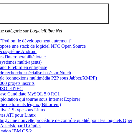
me catégorie sur
LogicielLibre.Net
''Python: le développement autrement''
opose une stack de logiciel NFC Open Source
'écosystème Android
'interopérabilité totale
ystèmes multi-agents)
anc Firebird en entreprise
de recherche spécialisé basé sur Nutch
ngle (connexions multimédia P2P sous Jabber/XMPP)
00 projets inscrits
ISO et l'IEC
elease Candidate MySQL 5.0 RC1
ploitation qui tourne sous Internet Explorer
he de torrents légaux (Bittorrent)
ative à Skype sous Linux
otes ATI pour Linux
ng : une nouvelle procédure de contrôle qualité pour les logiciels Op
Asterisk par IT-Optics
oitation IBM OS/2