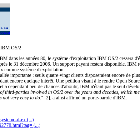
ccueil
on IBM OS/2
t IBM dans les années 80, le système d'exploitation IBM OS/2 cessera d'
 après le 31 décembre 2006. Un support payant restera disponible. IB
nux comme système d'exploitation.
allée importante : seuls quatre-vingt clients disposeraient encore de plu
dant encore quelque intérêt. Une pétition visant à le rendre Open Sourc
ojet a cependant peu de chances d'aboutir, IBM n'étant pas le seul déve
of third-parties involved in OS/2 over the years and decades, which me
's not very easy to do.
'' [2], a ainsi affirmé un porte-parole d'IBM.
ysteme-d-ex (...)
778.html?tag= (...)