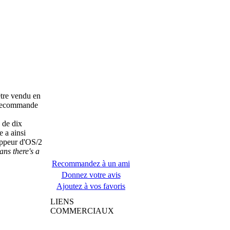
être vendu en
M recommande
s de dix
e a ainsi
loppeur d'OS/2
ans there's a
Recommandez à un ami
Donnez votre avis
Ajoutez à vos favoris
LIENS
COMMERCIAUX