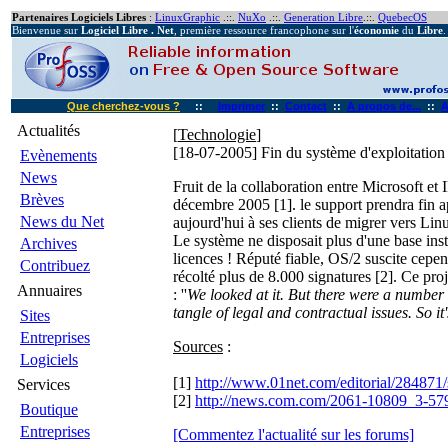
Partenaires Logiciels Libres
:
LinuxGraphic
.::.
NuXo
.::.
Generation Libre
.::.
QuebecOS
Bienvenue sur
Logiciel Libre . Net
, première ressource francophone sur l'
économie
du
Libre
.
Que cherchez-vous ?
::
Imprimer
::
Contact
::
A propos de...
::
A
Actualités
[
Technologie
]
[18-07-2005]
Fin du système d'exploitati
Evènements
News
Fruit de la collaboration entre Microsoft e
Brèves
décembre 2005 [1]. le support prendra fin
News du Net
aujourd'hui à ses clients de migrer vers Li
Le système ne disposait plus d'une base inst
Archives
licences ! Réputé fiable, OS/2 suscite cepen
Contribuez
récolté plus de 8.000 signatures [2]. Ce pr
Annuaires
: ''
We looked at it. But there were a number 
tangle of legal and contractual issues. So it
Sites
Entreprises
Sources
:
Logiciels
[1]
http://www.01net.com/editorial/284871/s
Services
[2]
http://news.com.com/2061-10809_3-5792
Boutique
Entreprises
[Commentez l'actualité sur les forums]