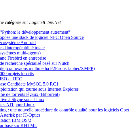
me catégorie sur
LogicielLibre.Net
''Python: le développement autrement''
opose une stack de logiciel NFC Open Source
'écosystème Android
'interopérabilité totale
ystèmes multi-agents)
anc Firebird en entreprise
de recherche spécialisé basé sur Nutch
ngle (connexions multimédia P2P sous Jabber/XMPP)
00 projets inscrits
ISO et l'IEC
elease Candidate MySQL 5.0 RC1
ploitation qui tourne sous Internet Explorer
he de torrents légaux (Bittorrent)
ative à Skype sous Linux
otes ATI pour Linux
ng : une nouvelle procédure de contrôle qualité pour les logiciels Op
Asterisk par IT-Optics
oitation IBM OS/2
teur basé sur KHTML