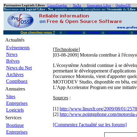
Partenaires Logiciels Libres
:
LinuxGraphic
.::.
NuXo
.::.
Generation Libre
.::.
QuebecOS
Bienvenue sur
Logiciel Libre . Net
, première ressource francophone sur l'
économie
du
Libre
.
Que cherchez-vous ?
::
Imprimer
::
Contact
::
A propos de...
::
A
Actualités
Evènements
[
Technologie
]
News
[03-08-2009]
Motorola contribue à l'écosy
Brèves
L'écosystème Android continue à se dévelop
News du Net
permettant le développement d'applications 
Archives
l'occurence Motorola, vient d'apporter qu
Contribuez
MOTODEV Studio, disponible en bêta, est u
L'App Accelerator Program est une initiativ
Annuaires
Sites
Sources
:
Entreprises
[1]
http://www.linuxfr.org/2009/08/01/257
Logiciels
[2]
http://www.pointgphone.com/motorola-ap
Services
[Commentez l'actualité sur les forums]
Boutique
Entreprises