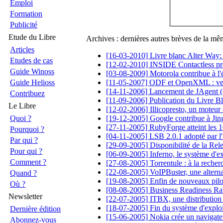
Emploi
Formation
Publicité
Etude du Libre
Archives : dernières autres brèves de la mê
Articles
[16-03-2010] Livre blanc Alter Way: 
Etudes de cas
[12-02-2010] INSIDE Contactless pr
Guide Winoss
[03-08-2009] Motorola contribue à l
Guide Helioss
[11-05-2007] ODF et OpenXML : vers l
[14-11-2006] Lancement de JAgent (s
Contribuez
[11-09-2006] Publication du Livre Bl
Le Libre
[12-02-2006] Illicopresto, un moteur 
Quoi ?
[19-12-2005] Google contribue à Ji
[27-11-2005] RubyForge atteint les 10
Pourquoi ?
[04-11-2005] LSB 2.0.1 adopté par l'
Par qui ?
[29-09-2005] Disponibilité de la R
Pour qui ?
[06-09-2005] Inferno, le système d'ex
Comment ?
[27-08-2005] Torrentule : à la recherc
[22-08-2005] VoIPBuster, une altern
Quand ?
[19-08-2005] Enfin de nouveaux pil
Où ?
[08-08-2005] Business Readiness Rati
Newsletter
[22-07-2005] ITBX, une distribution 
[18-07-2005] Fin du système d'expl
Dernière édition
[15-06-2005] Nokia crée un naviga
Abonnez-vous