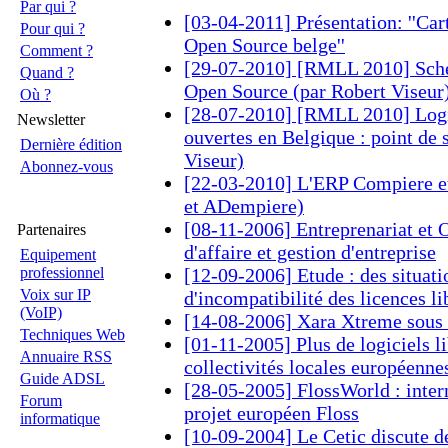
Par qui ?
[03-04-2011] Présentation: ''Ca
Pour qui ?
Open Source belge''
Comment ?
[29-07-2010] [RMLL 2010] Sché
Quand ?
Open Source (par Robert Viseur
Où ?
[28-07-2010] [RMLL 2010] Logic
Newsletter
ouvertes en Belgique : point de 
Dernière édition
Viseur)
Abonnez-vous
[22-03-2010] L'ERP Compiere et
et ADempiere)
[08-11-2006] Entreprenariat et 
Partenaires
d'affaire et gestion d'entreprise
Equipement
professionnel
[12-09-2006] Etude : des situati
Voix sur IP
d'incompatibilité des licences li
(VoIP)
[14-08-2006] Xara Xtreme sou
Techniques Web
[01-11-2005] Plus de logiciels li
Annuaire RSS
collectivités locales européenne
Guide ADSL
[28-05-2005] FlossWorld : inter
Forum
projet européen Floss
informatique
[10-09-2004] Le Cetic discute de