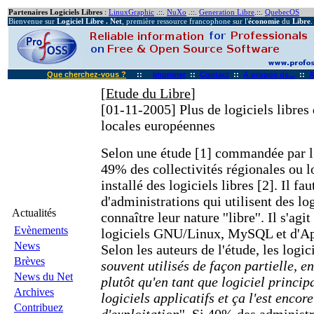
Partenaires Logiciels Libres
:
LinuxGraphic
.::.
NuXo
.::.
Generation Libre
.::.
QuebecOS
Bienvenue sur
Logiciel Libre . Net
, première ressource francophone sur l'
économie
du
Libre
.
Que cherchez-vous ?
::
Imprimer
::
Contact
::
A propos de...
::
A
[
Etude du Libre
]
[01-11-2005]
Plus de logiciels libres 
locales européennes
Selon une étude [1] commandée par 
49% des collectivités régionales ou l
installé des logiciels libres [2]. Il f
d'administrations qui utilisent des log
Actualités
connaître leur nature ''libre''. Il s'a
Evènements
logiciels GNU/Linux, MySQL et d'A
News
Selon les auteurs de l'étude, les logici
Brèves
souvent utilisés de façon partielle, e
News du Net
plutôt qu'en tant que logiciel principa
Archives
logiciels applicatifs et ça l'est encor
Contribuez