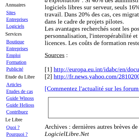
d'exploitation
''. Si 40% des administr
Annuaires
logiciels libres sur serveur, seuls 16%
Sites
travail. Dans 20% des cas, ces migrat
Entreprises
dans le cadre de projets pilotes.
Logiciels
Les avantages recherchés sont les pos
Services
personnalisation, l'interopérabilité e
Boutique
licences. Les coûts de formation reste
Entreprises
Sources
:
Emploi
Formation
[1]
http://europa.eu.int/idabc/en/do
Publicité
[2]
http://fr.news.yahoo.com/28102005/
Etude du Libre
Articles
[Commentez l'actualité sur les forum
Etudes de cas
Guide Winoss
Guide Helioss
Contribuez
Le Libre
Archives : dernières autres brèves d
Quoi ?
LogicielLibre.Net
Pourquoi ?