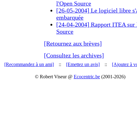
l'Open Source
[26-05-2004] Le logiciel libre s'
embarquée
[24-04-2004] Rapport ITEA sur l
Source
[Retournez aux brèves]
[Consultez les archives]
[Recommandez à un ami]
::
[Emettez un avis]
::
[Ajoutez à vo
© Robert Viseur @
Ecocentric.be
(2001-2026)