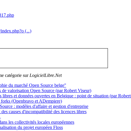
0317.php
index.php?o (...)
me catégorie sur
LogicielLibre.Net
aphie du marché Open Source belge''
e valorisation Open Source (par Robert Viseur)
ibres et données ouvertes en Belgique : point de situation (par Robert
 forks (Openbravo et ADempiere)
ource : modèles d'affaire et gestion d'entreprise
 des causes d'incompatibilité des licences libres
L
dans les collectivités locales européennes
alisation du projet européen Floss