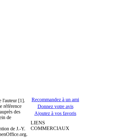
Recommandez à un ami
 l'auteur [1].
de référence
Donnez votre avis
 auprès des
Ajoutez à vos favoris
ein de
LIENS
COMMERCIAUX
ntion de J.-Y.
penOffice.org.