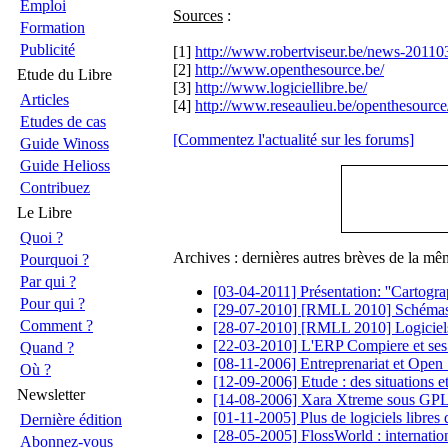
Emploi
Sources
:
Formation
Publicité
[1]
http://www.robertviseur.be/news-2011
[2]
http://www.openthesource.be/
Etude du Libre
[3]
http://www.logiciellibre.be/
Articles
[4]
http://www.reseaulieu.be/openthesource/
Etudes de cas
[Commentez l'actualité sur les forums]
Guide Winoss
Guide Helioss
Contribuez
Le Libre
Quoi ?
Archives : dernières autres brèves de la mê
Pourquoi ?
Par qui ?
[03-04-2011] Présentation: ''Cartogr
Pour qui ?
[29-07-2010] [RMLL 2010] Schémas d
Comment ?
[28-07-2010] [RMLL 2010] Logiciels l
[22-03-2010] L'ERP Compiere et ses
Quand ?
[08-11-2006] Entreprenariat et Open S
Où ?
[12-09-2006] Etude : des situations et
Newsletter
[14-08-2006] Xara Xtreme sous GP
[01-11-2005] Plus de logiciels libres 
Dernière édition
[28-05-2005] FlossWorld : internation
Abonnez-vous