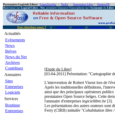
Partenaires Logiciels Libres
:
LinuxGraphic
.::.
NuXo
.::.
Generation Libre
.::.
QuebecOS
Bienvenue sur
Logiciel Libre . Net
, première ressource francophone sur l'
économie
du
Libre
.
Que cherchez-vous ?
::
Imprimer
::
Contact
::
A propos de...
::
A
Actualités
Evènements
News
Brèves
News du Net
Archives
Contribuez
[
Etude du Libre
]
[03-04-2011]
Présentation: ''Cartographie 
Annuaires
Sites
L'intervention de Robert Viseur lors de l'évé
Entreprises
Après les traditionnelles définitions, l'inte
ainsi que des principaux opérateurs publics 
Logiciels
prestataires Open Source belges. Cette derni
Services
l'annuaire d'entreprises
logiciellibre.be
[3].
Boutique
Les présentations des autres orateurs sont di
Ferry (CIRB) intitulée ''
Cohabitation libre /
Entreprises