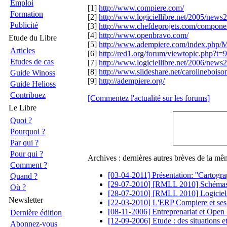
Emploi
[1]
http://www.compiere.com/
Formation
[2]
http://www.logiciellibre.net/2005/new
Publicité
[3]
http://www.chefdeprojets.com/component/
[4]
http://www.openbravo.com/
Etude du Libre
[5]
http://www.adempiere.com/index.php/M
Articles
[6]
http://red1.org/forum/viewtopic.php?t=9
Etudes de cas
[7]
http://www.logiciellibre.net/2006/new
[8]
http://www.slideshare.net/carolineboison/
Guide Winoss
[9]
http://adempiere.org/
Guide Helioss
Contribuez
[Commentez l'actualité sur les forums]
Le Libre
Quoi ?
Pourquoi ?
Par qui ?
Pour qui ?
Archives : dernières autres brèves de la mê
Comment ?
[03-04-2011] Présentation: ''Cartogr
Quand ?
[29-07-2010] [RMLL 2010] Schémas d
Où ?
[28-07-2010] [RMLL 2010] Logiciels l
Newsletter
[22-03-2010] L'ERP Compiere et ses
[08-11-2006] Entreprenariat et Open S
Dernière édition
[12-09-2006] Etude : des situations et
Abonnez-vous