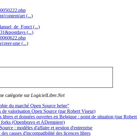
s20050222.php
content/art (...)
anuel_de_Fonct (...)
31&postdays (...)
s20060622.php
creer-une (...)
me catégorie sur
LogicielLibre.Net
aphie du marché Open Source belge''
e valorisation Open Source (par Robert Viseur)
ibres et données ouvertes en Belgique : point de situation (par Robert
 forks (Openbravo et ADempiere)
ource : modèles d'affaire et gestion d'entreprise
 des causes d'incompatibilité des licences libres