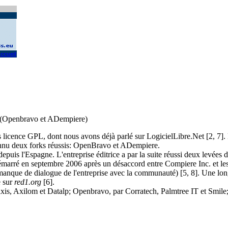
ccueil
 (Openbravo et ADempiere)
icence GPL, dont nous avons déjà parlé sur LogicielLibre.Net [2, 7]. 
connu deux forks réussis: OpenBravo et ADempiere.
uis l'Espagne. L'entreprise éditrice a par la suite réussi deux levées d
arré en septembre 2006 après un désaccord entre Compiere Inc. et le
anque de dialogue de l'entreprise avec la communauté) [5, 8]. Une lo
e sur
red1.org
[6].
is, Axilom et Datalp; Openbravo, par Corratech, Palmtree IT et Smile;