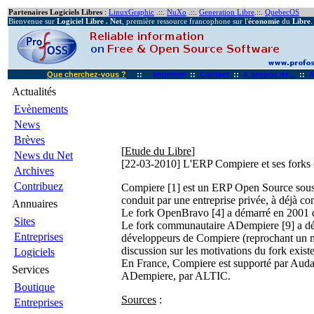
Partenaires Logiciels Libres
:
LinuxGraphic
.::.
NuXo
.::.
Generation Libre
.::.
QuebecOS
Bienvenue sur
Logiciel Libre . Net
, première ressource francophone sur l'
économie
du
Libre
.
Que cherchez-vous ?
::
Imprimer
::
Contact
::
A propos de...
::
A
Actualités
Evènements
News
Brèves
[
Etude du Libre
]
News du Net
[22-03-2010]
L'ERP Compiere et ses forks
Archives
Contribuez
Compiere [1] est un ERP Open Source sous l
conduit par une entreprise privée, à déjà 
Annuaires
Le fork OpenBravo [4] a démarré en 2001 dep
Sites
Le fork communautaire ADempiere [9] a dém
Entreprises
développeurs de Compiere (reprochant un m
discussion sur les motivations du fork exist
Logiciels
En France, Compiere est supporté par Audax
Services
ADempiere, par ALTIC.
Boutique
Sources
:
Entreprises