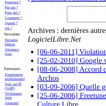
Pourquoi ?
Par qui ?
Pour qui ?
Comment ?
Quand ?
Archives : dernières autr
Où ?
Newsletter
LogicielLibre.Net
Dernière
édition
[06-06-2011] Violatio
Abonnez-
vous
[25-02-2010] Google v
[08-06-2008] Accord d
Partenaires
Equipement
Archos
professionnel
Voix sur IP
[03-09-2006] Quelle g
(VoIP)
[25-06-2006] Freetunes
Techniques
Web
Culture Libre
Annuaire