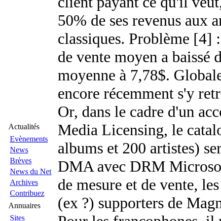
client payant ce qu'il veu
50% de ses revenus aux ar
classiques. Problème [4] :
de vente moyen a baissé d
moyenne à 7,78$. Globalem
encore récemment s'y retr
Or, dans le cadre d'un ac
Media Licensing, le cata
Actualités
Evènements
albums et 200 artistes) se
News
Brèves
DMA avec DRM Microsoft)
News du Net
de mesure et de vente, le
Archives
Contribuez
(ex ?) supporters de Mag
Annuaires
Sites