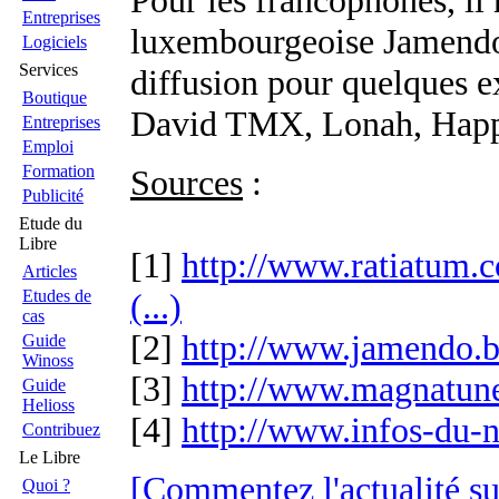
Pour les francophones, il r
Entreprises
luxembourgeoise Jamendo 
Logiciels
Services
diffusion pour quelques ex
Boutique
David TMX, Lonah, Happ
Entreprises
Emploi
Formation
Sources
:
Publicité
Etude du
Libre
[1]
http://www.ratiatum
Articles
Etudes de
(...)
cas
[2]
http://www.jamendo.b
Guide
Winoss
[3]
http://www.magnatun
Guide
Helioss
[4]
http://www.infos-du-n
Contribuez
Le Libre
[Commentez l'actualité su
Quoi ?