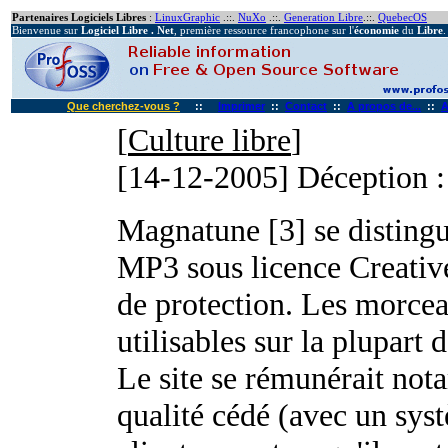
Partenaires Logiciels Libres
:
LinuxGraphic
.::.
NuXo
.::.
Generation Libre
.::.
QuebecOS
Bienvenue sur
Logiciel Libre . Net
, première ressource francophone sur l'
économie
du
Libre
.
Que cherchez-vous ?
::
Imprimer
::
Contact
::
A propos de...
::
A
[
Culture libre
]
[14-12-2005]
Déception 
Magnatune [3] se distingu
MP3 sous licence Creati
de protection. Les morcea
utilisables sur la plupart
Le site se rémunérait not
qualité cédé (avec un sy