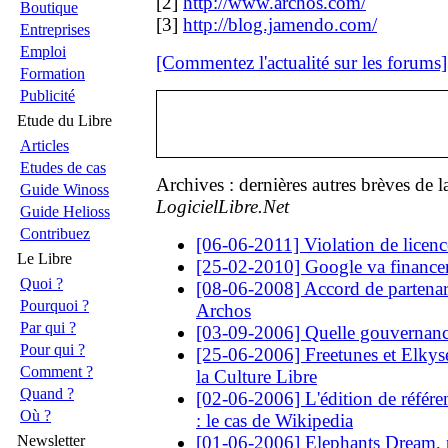
[2]
http://www.archos.com/
Boutique
[3]
http://blog.jamendo.com/
Entreprises
Emploi
[Commentez l'actualité sur les forums]
Formation
Publicité
Etude du Libre
Articles
Etudes de cas
Archives : dernières autres brèves de 
Guide Winoss
LogicielLibre.Net
Guide Helioss
Contribuez
[06-06-2011] Violation de licen
Le Libre
[25-02-2010] Google va finance
Quoi ?
[08-06-2008] Accord de partenar
Pourquoi ?
Archos
Par qui ?
[03-09-2006] Quelle gouvernanc
Pour qui ?
[25-06-2006] Freetunes et Elkyse
Comment ?
la Culture Libre
Quand ?
[02-06-2006] L'édition de référen
Où ?
: le cas de Wikipedia
Newsletter
[01-06-2006] Elephants Dream, 