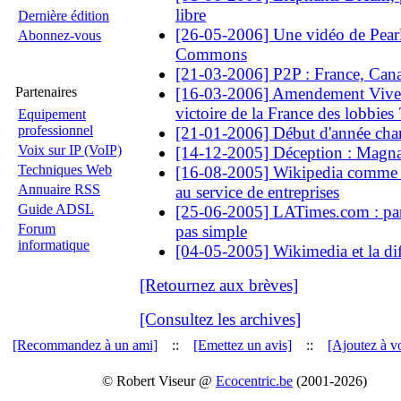
libre
Dernière édition
[26-05-2006] Une vidéo de Pearl
Abonnez-vous
Commons
[21-03-2006] P2P : France, Can
Partenaires
[16-03-2006] Amendement Vivend
victoire de la France des lobbies 
Equipement
professionnel
[21-01-2006] Début d'année cha
Voix sur IP (VoIP)
[14-12-2005] Déception : Magn
Techniques Web
[16-08-2005] Wikipedia comme o
Annuaire RSS
au service de entreprises
Guide ADSL
[25-06-2005] LATimes.com : part
Forum
pas simple
informatique
[04-05-2005] Wikimedia et la dif
[Retournez aux brèves]
[Consultez les archives]
[Recommandez à un ami]
::
[Emettez un avis]
::
[Ajoutez à vo
© Robert Viseur @
Ecocentric.be
(2001-2026)