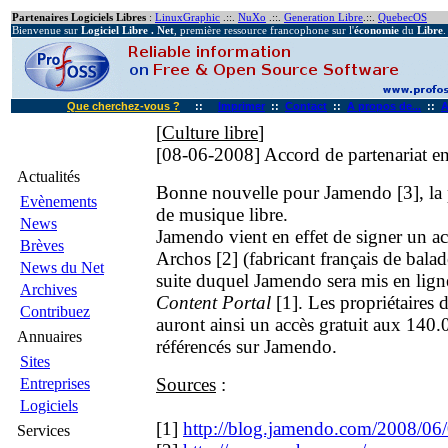
Partenaires Logiciels Libres
:
LinuxGraphic
.::.
NuXo
.::.
Generation Libre
.::.
QuebecOS
Bienvenue sur
Logiciel Libre . Net
, première ressource francophone sur l'
économie
du
Libre
.
Que cherchez-vous ?
::
Imprimer
::
Contact
::
A propos de...
::
A
[
Culture libre
]
[08-06-2008]
Accord de partenariat e
Actualités
Bonne nouvelle pour Jamendo [3], la 
Evènements
de musique libre.
News
Jamendo vient en effet de signer un ac
Brèves
Archos [2] (fabricant français de balad
News du Net
suite duquel Jamendo sera mis en ligne
Archives
Content Portal
[1]. Les propriétaires 
Contribuez
auront ainsi un accès gratuit aux 140.
Annuaires
référencés sur Jamendo.
Sites
Sources
:
Entreprises
Logiciels
[1]
http://blog.jamendo.com/2008/06/0
Services