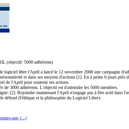
ccueil
L (objectif: 5000 adhérents)
e logiciel libre l'April a lancé le 12 novembre 2008 une campagne d'ad
présentativité et dans ses moyens d'actions [1]. En à peine 6 jours près 
el de l'April pour soutenir ses actions.
ès de 3000 adhérents. L'objectif est d'atteindre les 5000 membres.
gne: [2]. Rejoindre maintenant l'April n'engage pas à être actif dans l'a
le défend (l'éthique et la philosophie du Logiciel Libre).
nnes-ont- (...)