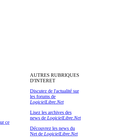
AUTRES RUBRIQUES
D'INTERET
Discutez de l'actualité sur
les forums de
LogicielLibre.Net
Lisez les archives des
news de
LogicielLibre.Net
our ce
Découvrez les news du
Net de
LogicielLibre.Net