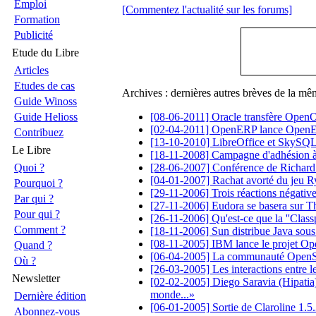
Emploi
[Commentez l'actualité sur les forums]
Formation
Publicité
Etude du Libre
Articles
Etudes de cas
Archives : dernières autres brèves de la mê
Guide Winoss
Guide Helioss
[08-06-2011] Oracle transfère OpenO
[02-04-2011] OpenERP lance Open
Contribuez
[13-10-2010] LibreOffice et SkySQL (
Le Libre
[18-11-2008] Campagne d'adhésion à 
Quoi ?
[28-06-2007] Conférence de Richard 
[04-01-2007] Rachat avorté du jeu 
Pourquoi ?
[29-11-2006] Trois réactions négative
Par qui ?
[27-11-2006] Eudora se basera sur Th
Pour qui ?
[26-11-2006] Qu'est-ce que la ''Class
Comment ?
[18-11-2006] Sun distribue Java sou
[08-11-2005] IBM lance le projet Op
Quand ?
[06-04-2005] La communauté OpenSol
Où ?
[26-03-2005] Les interactions entre l
Newsletter
[02-02-2005] Diego Saravia (Hipatia) :
monde...»
Dernière édition
[06-01-2005] Sortie de Claroline 1.5
Abonnez-vous