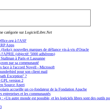
me catégorie sur
LogicielLibre.Net
ffice.org à l'ASF
ERP Apps
forks): nouvelles marques de défiance vis-à-vis d'Oracle
l'APRIL (objectif: 5000 adhérents)
Stallman à Paris et Lausanne
Ryzom par sa communauté
s face à l'accord Novell - Microsoft
underbird pour son client mail
path Exception'' ?
s GPL version 2
en Source Aperi
aris accueille un co-fondateur de la Fondation Apache
es entreprises et les communautés
 «Un autre monde est possible, et les logiciels libres sont des outils p
.3