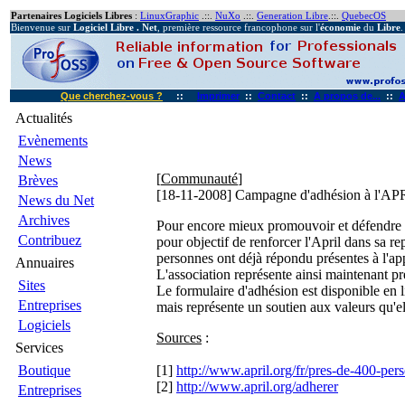
Partenaires Logiciels Libres
:
LinuxGraphic
.::.
NuXo
.::.
Generation Libre
.::.
QuebecOS
Bienvenue sur
Logiciel Libre . Net
, première ressource francophone sur l'
économie
du
Libre
.
Que cherchez-vous ?
::
Imprimer
::
Contact
::
A propos de...
::
A
Actualités
Evènements
News
[
Communauté
]
Brèves
[18-11-2008]
Campagne d'adhésion à l'APRI
News du Net
Archives
Pour encore mieux promouvoir et défendre l
Contribuez
pour objectif de renforcer l'April dans sa re
personnes ont déjà répondu présentes à l'app
Annuaires
L'association représente ainsi maintenant pr
Sites
Le formulaire d'adhésion est disponible en li
Entreprises
mais représente un soutien aux valeurs qu'el
Logiciels
Sources
:
Services
Boutique
[1]
http://www.april.org/fr/pres-de-400-perso
[2]
http://www.april.org/adherer
Entreprises