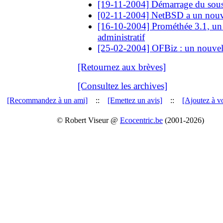
[19-11-2004] Démarrage du sou
[02-11-2004] NetBSD a un nou
[16-10-2004] Prométhée 3.1, un 
administratif
[25-02-2004] OFBiz : un nouvel
[Retournez aux brèves]
[Consultez les archives]
[Recommandez à un ami]
::
[Emettez un avis]
::
[Ajoutez à vo
© Robert Viseur @
Ecocentric.be
(2001-2026)