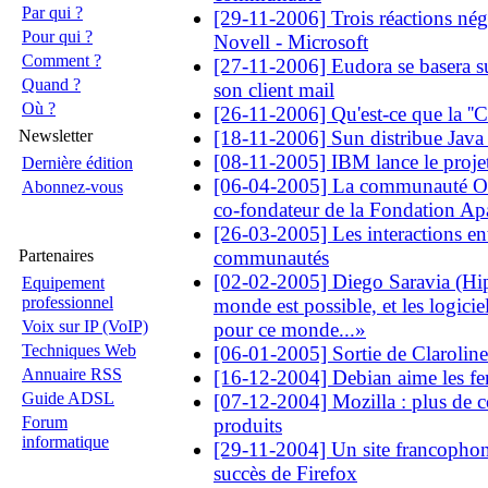
Par qui ?
[29-11-2006] Trois réactions néga
Pour qui ?
Novell - Microsoft
Comment ?
[27-11-2006] Eudora se basera 
Quand ?
son client mail
Où ?
[26-11-2006] Qu'est-ce que la ''C
Newsletter
[18-11-2006] Sun distribue Java
[08-11-2005] IBM lance le proj
Dernière édition
[06-04-2005] La communauté Ope
Abonnez-vous
co-fondateur de la Fondation Ap
[26-03-2005] Les interactions entr
Partenaires
communautés
[02-02-2005] Diego Saravia (Hip
Equipement
professionnel
monde est possible, et les logiciel
Voix sur IP (VoIP)
pour ce monde...»
Techniques Web
[06-01-2005] Sortie de Claroline
Annuaire RSS
[16-12-2004] Debian aime les f
Guide ADSL
[07-12-2004] Mozilla : plus de 
Forum
produits
informatique
[29-11-2004] Un site francopho
succès de Firefox