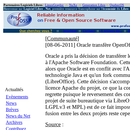
Partenaires Logiciels Libres
:
LinuxGraphic
.::.
NuXo
.::.
Generation Libre
.::.
QuebecOS
Bienvenue sur
Logiciel Libre . Net
, première ressource francophone sur l'
économie
du
Libre
.
Que cherchez-vous ?
::
Imprimer
::
Contact
::
A propos de...
::
A
[
Communauté
]
[08-06-2011]
Oracle transfère OpenOf
Oracle a pris la décision de transférer
à l'Apache Software Foundation. Cette
alors que Oracle est en conflit avec l'
technologie Java et qu'un fork commun
(LibreOffice). Cette décision s'accom
licence Apache du projet, ce que la 
Actualités
regrette puisque le reversement des co
Evènements
projet de suite bureautique via LibreOf
News
LGPLv3 et MPL) est de ce fait impossi
Brèves
fusion entre les deux projets reste cep
News du Net
Archives
Source
:
Contribuez