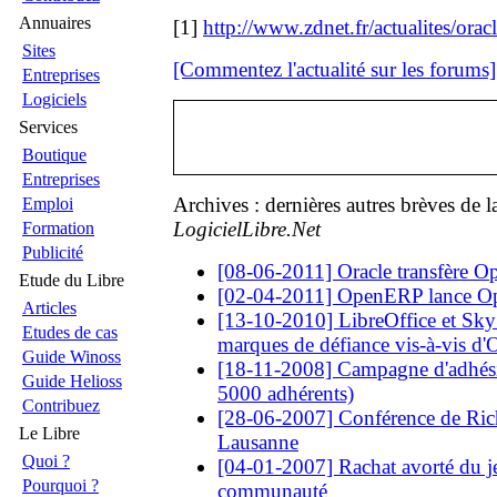
Annuaires
[1]
http://www.zdnet.fr/actualites/oracl
Sites
[Commentez l'actualité sur les forums]
Entreprises
Logiciels
Services
Boutique
Entreprises
Archives : dernières autres brèves de 
Emploi
LogicielLibre.Net
Formation
Publicité
[08-06-2011] Oracle transfère O
Etude du Libre
[02-04-2011] OpenERP lance 
Articles
[13-10-2010] LibreOffice et Sky
Etudes de cas
marques de défiance vis-à-vis d'
Guide Winoss
[18-11-2008] Campagne d'adhésio
Guide Helioss
5000 adhérents)
Contribuez
[28-06-2007] Conférence de Rich
Le Libre
Lausanne
Quoi ?
[04-01-2007] Rachat avorté du 
Pourquoi ?
communauté