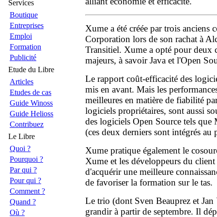
alliant économie et efficacité.
Services
Boutique
Entreprises
Xume a été créée par trois anciens c
Emploi
Corporation lors de son rachat à Alca
Formation
Transitiel. Xume a opté pour deux 
Publicité
majeurs, à savoir Java et l'Open Sou
Etude du Libre
Le rapport coût-efficacité des logic
Articles
mis en avant. Mais les performance
Etudes de cas
meilleures en matière de fiabilité pa
Guide Winoss
logiciels propriétaires, sont aussi 
Guide Helioss
des logiciels Open Source tels que
Contribuez
(ces deux derniers sont intégrés au 
Le Libre
Quoi ?
Xume pratique également le cosourça
Pourquoi ?
Xume et les développeurs du client 
Par qui ?
d'acquérir une meilleure connaissan
Pour qui ?
de favoriser la formation sur le tas.
Comment ?
Le trio (dont Sven Beauprez et Jan
Quand ?
grandir à partir de septembre. Il dé
Où ?