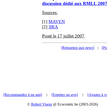
discussion dédié aux RMLL 200
Sources:
[1]
MAVEN
[2]
JIRA
Posté le 17 juillet 2007
.
[Retournez aux
news
]
::
[Po
[Recommandez à un ami]
::
[Emettez un avis]
::
[Ajoutez à vo
©
Robert Viseur
@ Ecocentric.be (2003-2026)