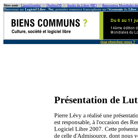
Sites amis
:
LinuxGraphic
.::.
QuebecOS
.::.
Jeudis du Libre (BE)
.::.
Rencontres Mondiales du
Bienvenue sur
Logiciel Libre . Net
, première ressource francophone sur l'
économie
du
Libre
.
Que cherchez-vous ?
Présentation de L
Pierre Lévy a réalisé une présentati
est responsable, à l'occasion des R
Logiciel Libre 2007. Cette présentati
de celle d'Admisource, dont nous 