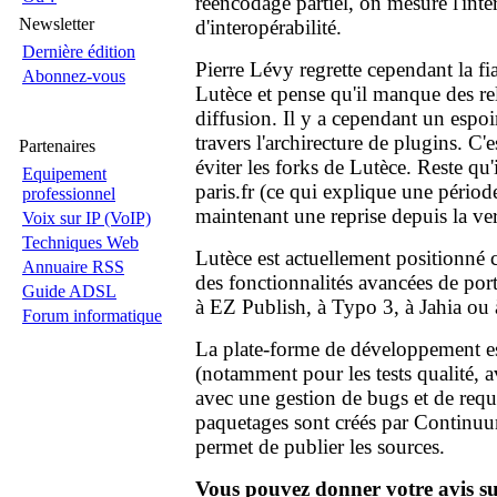
réencodage partiel, on mesure l'intér
Newsletter
d'interopérabilité.
Dernière édition
Pierre Lévy regrette cependant la fi
Abonnez-vous
Lutèce et pense qu'il manque des re
diffusion. Il y a cependant un espoi
travers l'archirecture de plugins. C'e
Partenaires
éviter les forks de Lutèce. Reste qu'
Equipement
paris.fr (ce qui explique une périod
professionnel
maintenant une reprise depuis la ver
Voix sur IP (VoIP)
Techniques Web
Lutèce est actuellement positionn
Annuaire RSS
des fonctionnalités avancées de po
Guide ADSL
à EZ Publish, à Typo 3, à Jahia ou
Forum informatique
La plate-forme de développement e
(notamment pour les tests qualité, 
avec une gestion de bugs et de req
paquetages sont créés par Continu
permet de publier les sources.
Vous pouvez donner votre avis sur