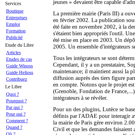
jeunes » devaient être capable d'admi
Services
Boutique
La première mairie (Paris III) a ouv
Entreprises
en février 2002. La publication sous 
Emploi
été faite en novembre 2002, à la de
Formation
s'étaient bien appropriés l'outil. Un
Publicité
été mise en place en 2003. Un dépôt 
Etude du Libre
2005. Un ensemble d'intégrateurs su
Articles
Tous les intégrateurs se sont déte
Etudes de cas
Cependant, il y a un prestataire, So
Guide Winoss
maintenance; il maintient aussi la p
Guide Helioss
diffusion auprès des tiers figure parm
Contribuez
en compte. Notons que le projet est u
Le Libre
(Grenoble, Fondation de France,...)
Quoi ?
intégrateurs à se révéler.
Pourquoi ?
Par qui ?
Pour un des plugins, Lutèce se ba
Pour qui ?
définis par l'ADAE pour interagir a
Comment ?
la mairie de Paris gère environ 2.
Quand ?
Civil et que les demandes faisaient
Où ?