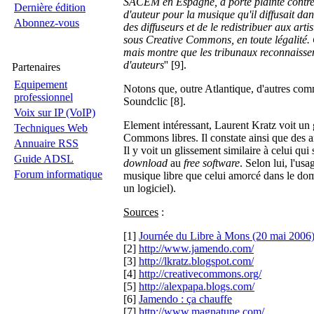
SACEM en Espagne, a porté plainte contre l
Dernière édition
d'auteur pour la musique qu'il diffusait d
Abonnez-vous
des diffuseurs et de le redistribuer aux arti
sous Creative Commons, en toute légalité.
mais montre que les tribunaux reconnaissent
d'auteurs
'' [9].
Partenaires
Equipement
Notons que, outre Atlantique, d'autres com
professionnel
Soundclic [8].
Voix sur IP (VoIP)
Element intéressant, Laurent Kratz voit un
Techniques Web
Commons libres. Il constate ainsi que des 
Annuaire RSS
Il y voit un glissement similaire à celui qu
Guide ADSL
download
au
free software
. Selon lui, l'u
Forum informatique
musique libre que celui amorcé dans le dom
un logiciel).
Sources
:
[1]
Journée du Libre à Mons (20 mai 2006
[2]
http://www.jamendo.com/
[3]
http://lkratz.blogspot.com/
[4]
http://creativecommons.org/
[5]
http://alexpapa.blogs.com/
[6]
Jamendo : ça chauffe
[7]
http://www.magnatune.com/