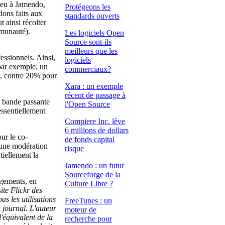
 peu à Jamendo,
Protégeons les
dons faits aux
standards ouverts
 ainsi récolter
mmunauté).
Les logiciels Open
Source sont-ils
meilleurs que les
fessionnels. Ainsi,
logiciels
par exemple, un
commerciaux?
%, contre 20% pour
Xara : un exemple
récent de passage à
a bande passante
l'Open Source
essentiellement
Compiere Inc. lève
6 millions de dollars
ur le co-
de fonds capital
i une modération
risque
tiellement la
Jamendo : un futur
Sourceforge de la
ugements, en
Culture Libre ?
ite Flickr des
 les utilisations
FreeTunes : un
 journal. L'auteur
moteur de
'équivalent de la
recherche pour