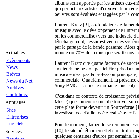
albums sont apportés par les artistes eux-m
qui permet aux artistes d'envoyer leur cédé
oeuvres sont évaluées et taggées par la co
Laurent Kratz [3], co-fondateur de Jamendo 
musique avec le développement de l'Internet
on les commercialise) vers une industrie du
téléchargement, l'essor est venu des systèm
par le partage de la bande passante. Alors
Actualités
monde où 70% de la musique serait sous l
Evènements
Laurent Kratz cite quatre facteurs de succ
News
amateurisme ne doit pas ici être pris dans u
Brèves
musicale n'est pas la profession principal
commerciale. Quatrièmement, la présence d'
News du Net
Sony BMG,...- dans le domaine musical).
Archives
Contribuez
C'est dans ce contexte de croissance prév
Music) que Jamendo souhaite trouver son mo
Annuaires
cette plate-forme devenir un Sourceforge [1
Sites
investisseurs a d'ailleurs été réalisé avec 
Entreprises
Logiciels
Pour le moment, Jamendo se rémunère essen
[10], le site bénéficie en effet d'un trafic i
Services
quelques centaines d'euros par semaine, le