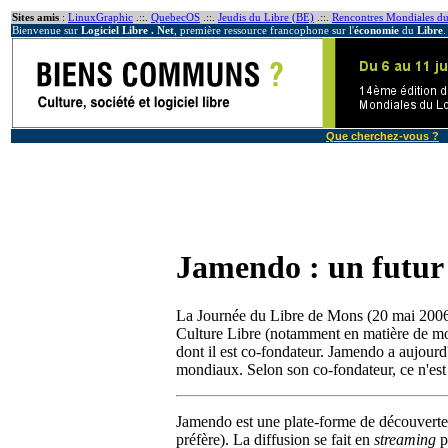
Sites amis
:
LinuxGraphic
.::.
QuebecOS
.::.
Jeudis du Libre (BE)
.::.
Rencontres Mondiales du
Bienvenue sur
Logiciel Libre . Net
, première ressource francophone sur l'
économie
du
Libre
.
Que cherchez-vous ?
Jamendo : un futur 
La Journée du Libre de Mons (20 mai 2006) [
Culture Libre (notamment en matière de mod
dont il est co-fondateur. Jamendo a aujourd
mondiaux. Selon son co-fondateur, ce n'est
Jamendo est une plate-forme de découverte d'
préfère). La diffusion se fait en
streaming
p