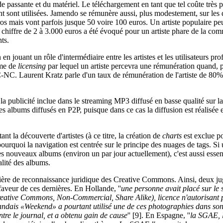
de passante et du matériel. Le téléchargement en tant que tel coûte très
t sont utilisées. Jamendo se rémunère aussi, plus modestement, sur les 
s mais vont parfois jusque 50 voire 100 euros. Un artiste populaire peut
le chiffre de 2 à 3.000 euros a été évoqué pour un artiste phare de la co
ts.
n jouant un rôle d'intermédiaire entre les artistes et les utilisateurs pro
ème de
licensing
par lequel un artiste percevra une rémunération quand, 
C-NC. Laurent Kratz parle d'un taux de rémunération de l'artiste de 80
a publicité inclue dans le streaming MP3 diffusé en basse qualité sur l
des albums diffusés en P2P, puisque dans ce cas la diffusion est réalisée 
t la découverte d'artistes (à ce titre, la création de
charts
est exclue po
urquoi la navigation est centrée sur le principe des nuages de tags. S
es nouveaux albums (environ un par jour actuellement), c'est aussi essen
lité des albums.
tière de reconnaissance juridique des Creative Commons. Ainsi, deux j
aveur de ces dernières. En Hollande, ''
une personne avait placé sur le s
tive Commons, Non-Commercial, Share Alike), licence n'autorisant pas
andais «Weekend» a pourtant utilisé une de ces photographies dans son
tre le journal, et a obtenu gain de cause
'' [9]. En Espagne, ''
la SGAE, l