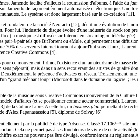
êmes. Jamendo facilite d'ailleurs la soumission d'albums, à l'aide du
jam
 sur Jamendo de façon entièrement automatisée et électronique. Une fois
mmunautés. Le système est donc largement basé sur la co-création [11].
et fondateur de la société Neofacto [12], décrit une évolution de l'indus
. Pour lui, l'industrie du disque évolue d'une industrie du stock (on pr
 flux (la musique est diffusée sur Internet en streaming ou téléchargée).
es pair-à-pair tels que BitTorrent ou eMule, qui permettent une diffusio
 que 70% des serveurs Internet tournent aujourd'hui sous Linux, Laurent
icence Creative Commons [4].
ès pour ce mouvement. Primo, l'existence d'un amateurisme de masse (le
n sens péjoratif, mais dans un sens recouvrant des artistes de qualité don
e). Deuxièmement, la présence d'activistes en réseau. Troisièmement, un
un "grand méchant loup" (Microsoft dans le domaine du logiciel ; les 
isible de la musique sous Creative Commons (mouvement de la Culture 
dèle d'affaires (et se positionner comme acteur commercial). Laurent K
3] de la Culture Libre. A cette fin, un
business plan
permettant de reche
l'aide d'Alex Papanastassiou [5], diplomé de Solvay [6].
ème
tiellement par la publicité de type Adsense. Classé 17.106
site mon
mportant. Cela ne permet pas à ses fondateurs de vivre de cette activité (l
 chiffre exact ne pouvant pas être divulgé, conformément au règlement 