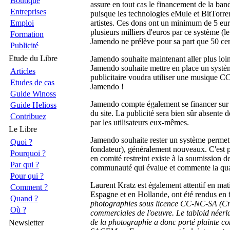
Boutique
assure en tout cas le financement de la ban
Entreprises
puisque les technologies eMule et BitTorren
artistes. Ces dons ont un minimum de 5 euro
Emploi
plusieurs milliers d'euros par ce système (
Formation
Jamendo ne prélève pour sa part que 50 cen
Publicité
Etude du Libre
Jamendo souhaite maintenant aller plus loin e
Jamendo souhaite mettre en place un syst
Articles
publicitaire voudra utiliser une musique C
Etudes de cas
Jamendo !
Guide Winoss
Jamendo compte également se financer sur l
Guide Helioss
du site. La publicité sera bien sûr absente 
Contribuez
par les utilisateurs eux-mêmes.
Le Libre
Jamendo souhaite rester un système permettan
Quoi ?
fondateur), généralement nouveaux. C'est po
Pourquoi ?
en comité restreint existe à la soumission d
Par qui ?
communauté qui évalue et commente la qua
Pour qui ?
Laurent Kratz est également attentif en ma
Comment ?
Espagne et en Hollande, ont été rendus en f
Quand ?
photographies sous licence CC-NC-SA (Crea
Où ?
commerciales de l'oeuvre. Le tabloid néerl
de la photographie a donc porté plainte con
Newsletter