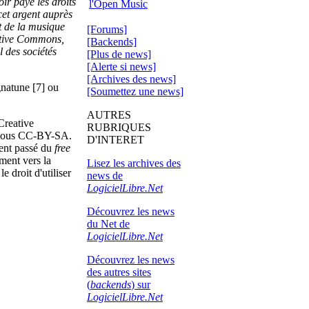
ir payé les droits
l'Open Music
cet argent auprès
nt de la musique
[Forums]
eative Commons,
[Backends]
l des sociétés
[Plus de news]
[Alerte si news]
[Archives des news]
gnatune [7] ou
[Soumettez une news]
AUTRES
Creative
RUBRIQUES
es sous CC-BY-SA.
D'INTERET
ment passé du
free
ment vers la
Lisez les archives des
e droit d'utiliser
news de
LogicielLibre.Net
Découvrez les news
du Net de
LogicielLibre.Net
Découvrez les news
des autres sites
(
backends
) sur
LogicielLibre.Net