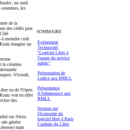
loader
, un outil
 soumises, les
trie de la
esse des cédés puis
SOMMAIRE
 Côté
n à moindre coût
Evénement
 Kratz imagine un
Technocité:
''Logiciel Libre à
l'usage du service
 terme
public''
t la création
e demande
Présentation de
majors -Vivendi,
Lutèce aux RMLL
Présentation
Libre ou de l'Open
d'Admisource aux
ratz voit en effet
RMLL
rcher des
Session sur
l'économie du
dial sur Alexa
logiciel libre à Paris
e site génère
Capitale du Libre
Adsense) mais