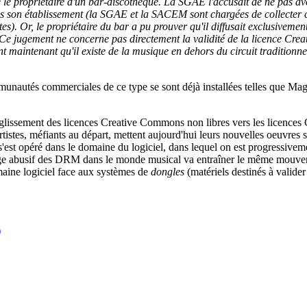
e propriétaire d'un bar-discothèque. La SGAE l'accusait de ne pas avo
ans son établissement (la SGAE et la SACEM sont chargées de collecter 
stes). Or, le propriétaire du bar a pu prouver qu'il diffusait exclusiveme
 Ce jugement ne concerne pas directement la validité de la licence Cr
 maintenant qu'il existe de la musique en dehors du circuit traditionne
munautés commerciales de ce type se sont déjà installées telles que Ma
 glissement des licences Creative Commons non libres vers les licences 
artistes, méfiants au départ, mettent aujourd'hui leurs nouvelles oeuvr
i s'est opéré dans le domaine du logiciel, dans lequel on est progressive
sage abusif des DRM dans le monde musical va entraîner le même mouve
aine logiciel face aux systèmes de
dongles
(matériels destinés à valider l
)