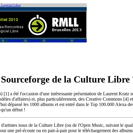
 Logiciel Libre
::
Imprimer
::
Contact
::
A propos de...
::
Accueil
Sourceforge de la Culture Libre 
1] a été l'occasion d'une intéressante présentation de Laurent Kratz su
èles d'affaires) et, plus particulièrement, des Creative Commons [4] e
'hui dépassé les 1000 albums et est entré dans le Top 100.000 Alexa des
 qu'un début !
artistes issus de la Culture Libre (ou de l'Open Music, suivant le quali
our une pré-écoute ou en pair-à-pair pour le téléchargement des albums