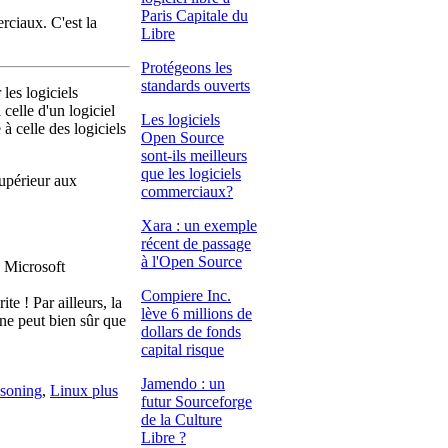
Paris Capitale du
erciaux. C'est la
Libre
Protégeons les
standards ouverts
les logiciels
celle d'un logiciel
Les logiciels
à celle des logiciels
Open Source
sont-ils meilleurs
que les logiciels
supérieur aux
commerciaux?
Xara : un exemple
récent de passage
à l'Open Source
e Microsoft
Compiere Inc.
te ! Par ailleurs, la
lève 6 millions de
 ne peut bien sûr que
dollars de fonds
capital risque
Jamendo : un
soning
,
Linux plus
futur Sourceforge
de la Culture
Libre ?