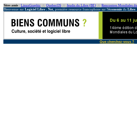
Sites amis
:
LinuxGraphic
.::.
QuebecOS
.::.
Jeudis du Libre (BE)
.::.
Rencontres Mondiales du
Bienvenue sur
Logiciel Libre . Net
, première ressource francophone sur l'
économie
du
Libre
.
Que cherchez-vous ?