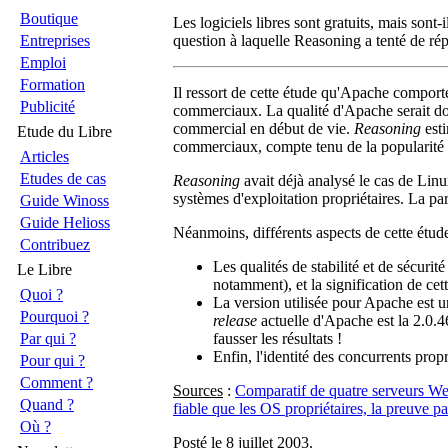
Boutique
Les logiciels libres sont gratuits, mais sont
Entreprises
question à laquelle Reasoning a tenté de ré
Emploi
Formation
Il ressort de cette étude qu'Apache comport
Publicité
commerciaux. La qualité d'Apache serait don
commercial en début de vie.
Reasoning
esti
Etude du Libre
commerciaux, compte tenu de la popularité d
Articles
Etudes de cas
Reasoning
avait déjà analysé le cas de Linu
systèmes d'exploitation propriétaires. La par
Guide Winoss
Guide Helioss
Néanmoins, différents aspects de cette étude 
Contribuez
Les qualités de stabilité et de sécur
Le Libre
notamment), et la signification de cette
Quoi ?
La version utilisée pour Apache est un
Pourquoi ?
release
actuelle d'Apache est la 2.0.46
Par qui ?
fausser les résultats !
Enfin, l'identité des concurrents propr
Pour qui ?
Comment ?
Sources
:
Comparatif de quatre serveurs W
Quand ?
fiable que les OS propriétaires, la preuve p
Où ?
Posté le 8 juillet 2003
.