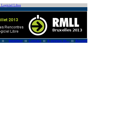
 Logiciel Libre
::
Imprimer
::
Contact
::
A propos de...
::
Accueil