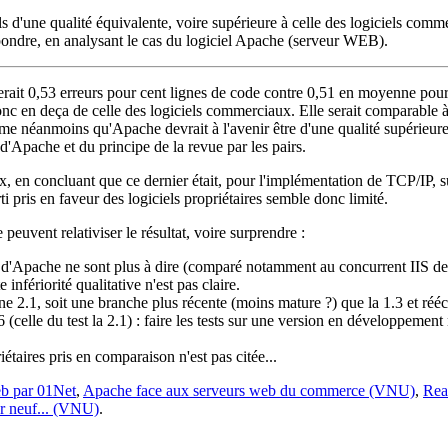
-ils d'une qualité équivalente, voire supérieure à celle des logiciels comm
pondre, en analysant le cas du logiciel Apache (serveur WEB).
erait 0,53 erreurs pour cent lignes de code contre 0,51 en moyenne pour 
c en deça de celle des logiciels commerciaux. Elle serait comparable à 
me néanmoins qu'Apache devrait à l'avenir être d'une qualité supérieure 
'Apache et du principe de la revue par les pairs.
x, en concluant que ce dernier était, pour l'implémentation de TCP/IP, 
ti pris en faveur des logiciels propriétaires semble donc limité.
peuvent relativiser le résultat, voire surprendre :
ité d'Apache ne sont plus à dire (comparé notamment au concurrent IIS d
 infériorité qualitative n'est pas claire.
e 2.1, soit une branche plus récente (moins mature ?) que la 1.3 et réécri
 (celle du test la 2.1) : faire les tests sur une version en développement
iétaires pris en comparaison n'est pas citée...
eb par 01Net
,
Apache face aux serveurs web du commerce (VNU)
,
Rea
ar neuf... (VNU)
.