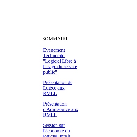
SOMMAIRE
Evénement
Technocité:
''Logiciel Libre à
l'usage du service
public''
Présentation de
Lutèce aux
RMLL
Présentation
d'Admisource aux
RMLL
Session sur
l'économie du
logiciel libre à