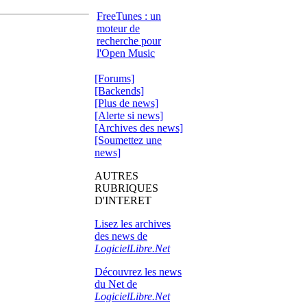
FreeTunes : un
moteur de
recherche pour
l'Open Music
[Forums]
[Backends]
[Plus de news]
[Alerte si news]
[Archives des news]
[Soumettez une
news]
AUTRES
RUBRIQUES
D'INTERET
Lisez les archives
des news de
LogicielLibre.Net
Découvrez les news
du Net de
LogicielLibre.Net