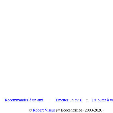
[Recommandez à un ami]
::
[Emettez un avis]
::
[Ajoutez à vo
©
Robert Viseur
@ Ecocentric.be (2003-2026)