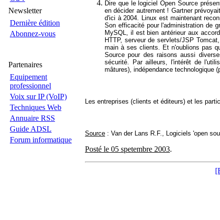
Dire que le logiciel Open Source prése
Newsletter
en décider autrement ! Gartner prévoyai
d'ici à 2004. Linux est maintenant rec
Dernière édition
Son efficacité pour l'administration d
MySQL, il est bien antérieur aux accord
Abonnez-vous
HTTP, serveur de servlets/JSP Tomcat, et
main à ses clients. Et n'oublions pas 
Source pour des raisons aussi diverse
sécurité. Par ailleurs, l'intérêt de l'ut
Partenaires
mâtures), indépendance technologique (pa
Equipement
professionnel
Voix sur IP (VoIP)
Les entreprises (clients et éditeurs) et les part
Techniques Web
Annuaire RSS
Guide ADSL
Source
: Van der Lans R.F., Logiciels 'open sou
Forum informatique
Posté le 05 spetembre 2003
.
[