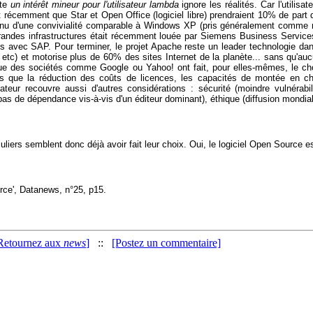
nte
un intérêt mineur pour l'utilisateur lambda
ignore les réalités. Car l'utilis
t récemment que Star et Open Office (logiciel libre) prendraient 10% de par
onnu d'une convivialité comparable à Windows XP (pris généralement comme r
e grandes infrastructures était récemment louée par Siemens Business Servi
s avec SAP. Pour terminer, le projet Apache reste un leader technologie da
c) et motorise plus de 60% des sites Internet de la planète... sans qu'aucun
que des sociétés comme Google ou Yahoo! ont fait, pour elles-mêmes, le cho
s que la réduction des coûts de licences, les capacités de montée en ch
ilisateur recouvre aussi d'autres considérations : sécurité (moindre vulnérabil
s de dépendance vis-à-vis d'un éditeur dominant), éthique (diffusion mondiale
iculiers semblent donc déjà avoir fait leur choix. Oui, le logiciel Open Source e
rce', Datanews, n°25, p15.
Retournez aux
news
]
::
[Postez un commentaire]