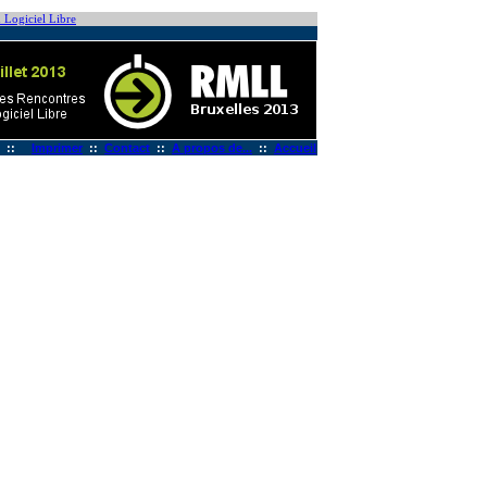
 Logiciel Libre
::
Imprimer
::
Contact
::
A propos de...
::
Accueil