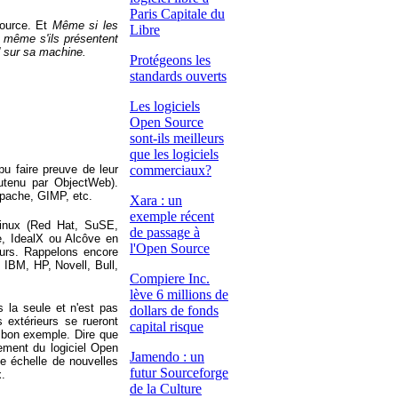
Paris Capitale du
Source. Et
Même si les
Libre
,
même s'ils présentent
e' sur sa machine.
Protégeons les
standards ouverts
Les logiciels
Open Source
sont-ils meilleurs
que les logiciels
u faire preuve de leur
commerciaux?
outenu par ObjectWeb).
Apache, GIMP, etc.
Xara : un
exemple récent
 Linux (Red Hat, SuSE,
de passage à
e, IdealX ou Alcôve en
l'Open Source
eurs. Rappelons encore
: IBM, HP, Novell, Bull,
Compiere Inc.
lève 6 millions de
s la seule et n'est pas
dollars de fonds
 extérieurs se rueront
capital risque
 bon exemple. Dire que
ement du logiciel Open
Jamendo : un
nde échelle de nouvelles
futur Sourceforge
x.
de la Culture