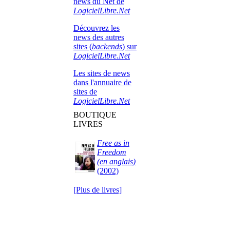
news du Net de
LogicielLibre.Net
Découvrez les
news des autres
sites (
backends
) sur
LogicielLibre.Net
Les sites de news
dans l'annuaire de
sites de
LogicielLibre.Net
BOUTIQUE
LIVRES
Free as in
Freedom
(en anglais)
(2002)
[Plus de livres]