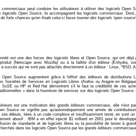
ls commerciaux peut conduire les utilisateurs à utiliser des logiciels Open 
s logiciels Open Source
, ils accompagnent les logiciels commerciaux. Donc
 a de forte chances qu'en finale celui-ci fasse tourner des logiciels 'open sourc
ité est une des forces des logiciels libres et Open Source, qui ont déjà p
produit (Netscape avec Mozilla) ou à la faillite d'un éditeur (Enhydra, s
s à succès qui ne sont pas attachés directement à un éditeur : Linux, *BSD, 
et Open Source augmentent grâce à l'effort des éditeurs de distributions
s Sociétés de Services en Logiciels Libres (Arafox ou Aragne en Belgiqu
 SuSE ou HP et Red Hat démontrent s'il le faut la crédibilité de ces act
traditionnelles » dans la fourniture de services sur des logiciels Open Source 
térieurs est une motivation des grands éditeurs commerciaux, elle n'est pa
pen Source ne signifie pas qu'automatiquement une armée de contributeurs
ses débuts, liées à un code complexe et insuffisamment testé, en sont un
ement abusif : IBM a en effet injecté $1 milliard en 2001 pour le développ
iffusion de standards et de logiciels libres ou la possibilité de tester à gra
cherchés dans les logiciels Open Source par les grands éditeurs commerciau