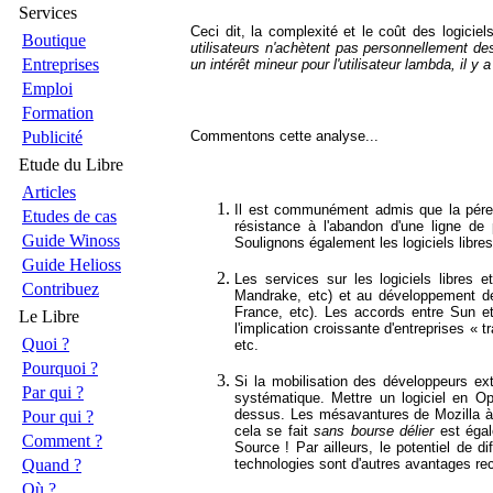
Services
Ceci dit, la complexité et le coût des logicie
Boutique
utilisateurs n'achètent pas personnellement de
Entreprises
un intérêt mineur pour l'utilisateur lambda, il y
Emploi
Formation
Publicité
Commentons cette analyse...
Etude du Libre
Articles
Il est communément admis que la pérenn
Etudes de cas
résistance à l'abandon d'une ligne de 
Guide Winoss
Soulignons également les logiciels libre
Guide Helioss
Les services sur les logiciels libres 
Contribuez
Mandrake, etc) et au développement de
France, etc). Les accords entre Sun et
Le Libre
l'implication croissante d'entreprises « 
Quoi ?
etc.
Pourquoi ?
Si la mobilisation des développeurs ex
Par qui ?
systématique. Mettre un logiciel en O
dessus. Les mésavantures de Mozilla à 
Pour qui ?
cela se fait
sans bourse délier
est égal
Comment ?
Source ! Par ailleurs, le potentiel de d
Quand ?
technologies sont d'autres avantages re
Où ?