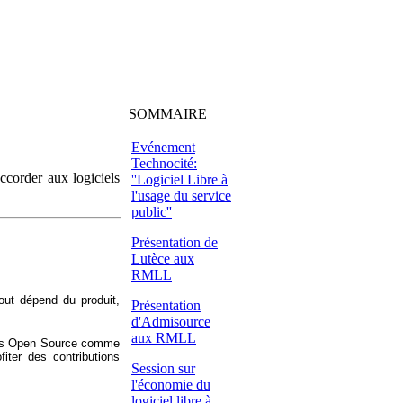
SOMMAIRE
Evénement
Technocité:
ccorder aux logiciels
''Logiciel Libre à
l'usage du service
public''
Présentation de
Lutèce aux
RMLL
tout dépend du produit,
Présentation
d'Admisource
aux RMLL
ciels Open Source comme
iter des contributions
Session sur
l'économie du
logiciel libre à