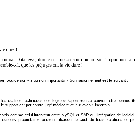
ie dure !
 journal Datanews, donne ce mois-ci son opinion sur l'importance à a
ble-t-il, que les préjugés ont la vie dure !
 Open Source sont-ils ou non importants ? Son raisonnement est le suivant :
si les qualités techniques des logiciels Open Source peuvent être bonnes (
e support est par contre jugé médiocre et leur avenir, incertain.
 accords comme celui intervenu entre MySQL et SAP ou l'intégration de logi
iteurs propriétaires peuvent abaisser le coût de leurs solutions et prof