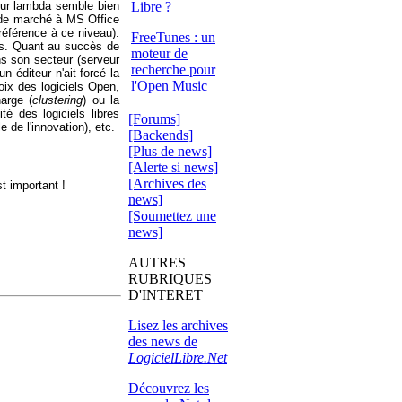
ateur lambda semble bien
Libre ?
t de marché à MS Office
éférence à ce niveau).
FreeTunes : un
ces. Quant au succès de
moteur de
ns son secteur (serveur
recherche pour
 éditeur n'ait forcé la
l'Open Music
ix des logiciels Open,
arge (
clustering
) ou la
ité des logiciels libres
[Forums]
 de l'innovation), etc.
[Backends]
[Plus de news]
[Alerte si news]
[Archives des
st important !
news]
[Soumettez une
news]
AUTRES
RUBRIQUES
D'INTERET
Lisez les archives
des news de
LogicielLibre.Net
Découvrez les