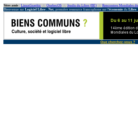
Sites amis
:
LinuxGraphic
.::.
QuebecOS
.::.
Jeudis du Libre (BE)
.::.
Rencontres Mondiales du
Bienvenue sur
Logiciel Libre . Net
, première ressource francophone sur l'
économie
du
Libre
.
Que cherchez-vous ?