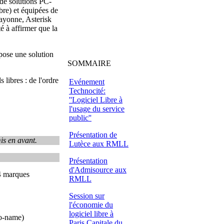
 de solutions PC-
bre) et équipées de
ayonne, Asterisk
é à affirmer que la
pose une solution
SOMMAIRE
 libres : de l'ordre
Evénement
Technocité:
''Logiciel Libre à
l'usage du service
public''
Présentation de
is en avant.
Lutèce aux RMLL
Présentation
d'Admisource aux
 4 marques
RMLL
Session sur
l'économie du
logiciel libre à
no-name)
Paris Capitale du