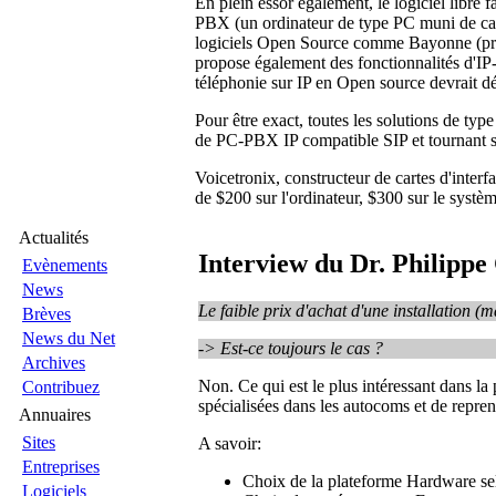
En plein essor également, le logiciel libre 
PBX (un ordinateur de type PC muni de cart
logiciels Open Source comme Bayonne (pr
propose également des fonctionnalités d'IP
téléphonie sur IP en Open source devrait d
Pour être exact, toutes les solutions de t
de PC-PBX IP compatible SIP et tournant 
Voicetronix, constructeur de cartes d'interf
de $200 sur l'ordinateur, $300 sur le système
Actualités
Interview du Dr. Philippe
Evènements
News
Le faible prix d'achat d'une installation (
Brèves
News du Net
-> Est-ce toujours le cas ?
Archives
Non. Ce qui est le plus intéressant dans l
Contribuez
spécialisées dans les autocoms et de repren
Annuaires
Sites
A savoir:
Entreprises
Choix de la plateforme Hardware sel
Logiciels