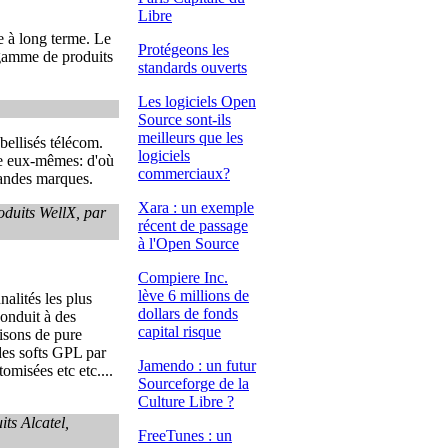
Libre
e à long terme. Le
Protégeons les
 gamme de produits
standards ouverts
Les logiciels Open
Source sont-ils
meilleurs que les
bellisés télécom.
logiciels
ce eux-mêmes: d'où
commerciaux?
randes marques.
Xara : un exemple
oduits WellX, par
récent de passage
à l'Open Source
Compiere Inc.
lève 6 millions de
alités les plus
dollars de fonds
onduit à des
capital risque
aisons de pure
 des softs GPL par
Jamendo : un futur
omisées etc etc....
Sourceforge de la
Culture Libre ?
ts Alcatel,
FreeTunes : un