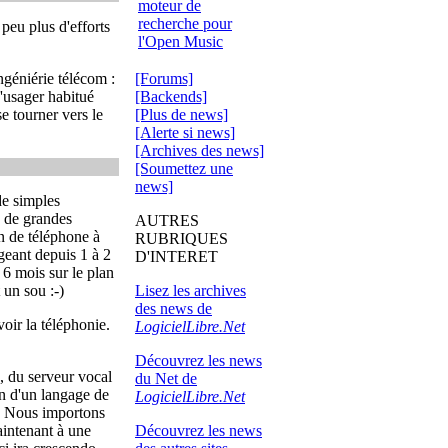
moteur de
recherche pour
 peu plus d'efforts
l'Open Music
[Forums]
ngéniérie télécom :
[Backends]
L'usager habitué
[Plus de news]
e tourner vers le
[Alerte si news]
[Archives des news]
[Soumettez une
news]
de simples
e de grandes
AUTRES
n de téléphone à
RUBRIQUES
geant depuis 1 à 2
D'INTERET
 6 mois sur le plan
Lisez les archives
 un sou :-)
des news de
oir la téléphonie.
LogicielLibre.Net
Découvrez les news
, du serveur vocal
du Net de
n d'un langage de
LogicielLibre.Net
s. Nous importons
Découvrez les news
aintenant à une