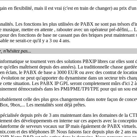
in en flexibilité, mais il est vrai (c'est en train de changer) au prix d'un
nalités. Les fonctions les plus utilisées de PABX ne sont pas trésors d'i
ne musique, mettre en attente , rabouter avec un opérateur pré-défini,... 
 pour des fonctions de base ne cassant pas des briques peut maintenant s
able ne serait-ce qu'il y a 3 ou 4 ans.
 n'hésitez pas...
informatique se tournent vers des solutions PBXIP libres car elles sont 
e qu'elles maîtrisent depuis des années). La traditionnelle chasse gardé
 en éclats, le PABX de base a 3000 EUR ou avec des contrat de locatio
tte évolution ne peut qu'apporter du dynamisme dans un secteur très chan
 de cette situation. Les PABX IP GPL seront completement mûrs d'ici 2 à
certainement démocratisés dans les PMI/PME/TPI/TPE pour qui un sou est
robablement celle des plus gros changements dans notre façon de concev
x, 9box,... Les mentalités sont déjà prêtes.
pécialisée depuis près de 3 ans maintenant dans les domaines de la CTI
lement des développements en interne sur ces aspects avec la conceptio
 plateforme de serveurs vocaux sur IP mais également de PABX virtuel
nix.com et des téléphones IP. Nous faisons face depuis plus de 2 ans m