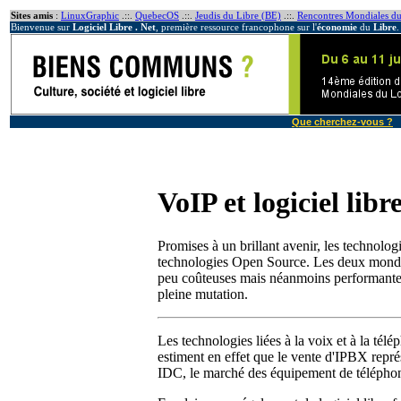
Sites amis
:
LinuxGraphic
.::.
QuebecOS
.::.
Jeudis du Libre (BE)
.::.
Rencontres Mondiales du
Bienvenue sur
Logiciel Libre . Net
, première ressource francophone sur l'
économie
du
Libre
.
Que cherchez-vous ?
VoIP et logiciel libr
Promises à un brillant avenir, les technolog
technologies Open Source. Les deux mond
peu coûteuses mais néanmoins performantes.
pleine mutation.
Les technologies liées à la voix et à la télé
estiment en effet que le vente d'IPBX rep
IDC, le marché des équipement de téléphoni