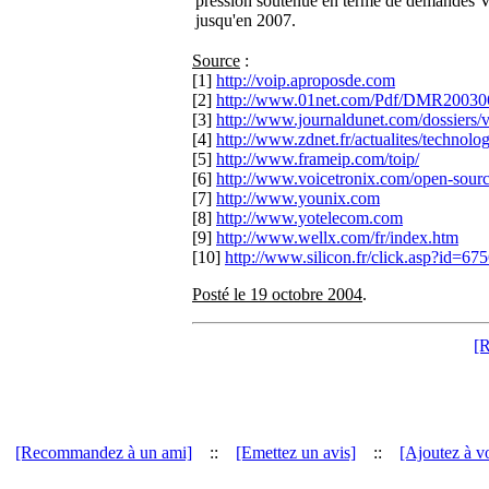
pression soutenue en terme de demandes V
jusqu'en 2007.
Source
:
[1]
http://voip.aproposde.com
[2]
http://www.01net.com/Pdf/DMR20030
[3]
http://www.journaldunet.com/dossiers/v
[4]
http://www.zdnet.fr/actualites/technologi
[5]
http://www.frameip.com/toip/
[6]
http://www.voicetronix.com/open-sour
[7]
http://www.younix.com
[8]
http://www.yotelecom.com
[9]
http://www.wellx.com/fr/index.htm
[10]
http://www.silicon.fr/click.asp?id=67
Posté le 19 octobre 2004
.
[
[Recommandez à un ami]
::
[Emettez un avis]
::
[Ajoutez à vo