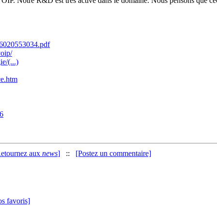
OIP. Notre R&D est très active dans le domaine. Nous pensons que cec
6020553034.pdf
oip/
e/(...)
ce.htm
56
Retournez aux
news
]
::
[Postez un commentaire]
s favoris]