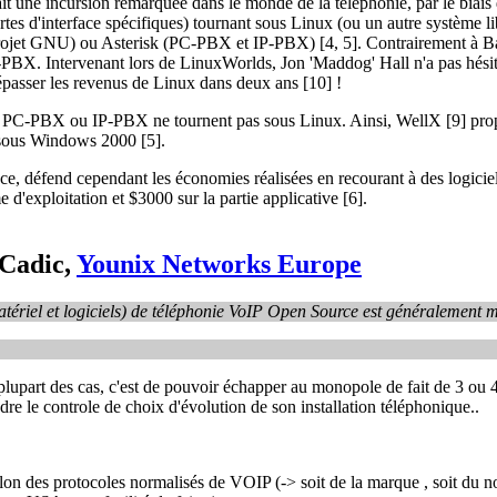
fait une incursion remarquée dans le monde de la téléphonie, par le biais
es d'interface spécifiques) tournant sous Linux (ou un autre système li
ojet GNU) ou Asterisk (PC-PBX et IP-PBX) [4, 5]. Contrairement à B
-PBX. Intervenant lors de LinuxWorlds, Jon 'Maddog' Hall n'a pas hésit
épasser les revenus de Linux dans deux ans [10] !
ype PC-PBX ou IP-PBX ne tournent pas sous Linux. Ainsi, WellX [9] pro
sous Windows 2000 [5].
ace, défend cependant les économies réalisées en recourant à des logiciels
 d'exploitation et $3000 sur la partie applicative [6].
 Cadic,
Younix Networks Europe
matériel et logiciels) de téléphonie VoIP Open Source est généralement m
a plupart des cas, c'est de pouvoir échapper au monopole de fait de 3 ou
dre le controle de choix d'évolution de son installation téléphonique..
on des protocoles normalisés de VOIP (-> soit de la marque , soit du 