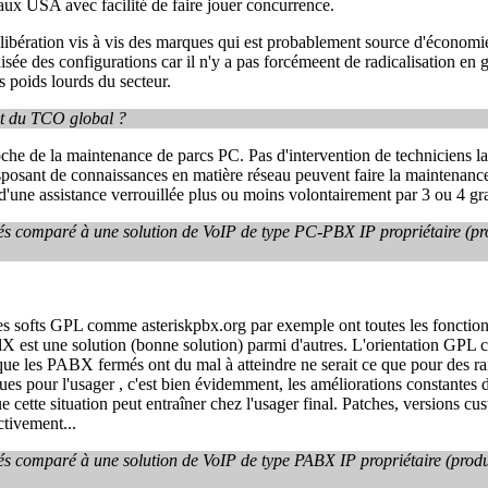
ux USA avec facilité de faire jouer concurrence.
a libération vis à vis des marques qui est probablement source d'économi
sée des configurations car il n'y a pas forcémeent de radicalisation en
 poids lourds du secteur.
et du TCO global ?
he de la maintenance de parcs PC. Pas d'intervention de techniciens la
isposant de connaissances en matière réseau peuvent faire la maintenan
 d'une assistance verrouillée plus ou moins volontairement par 3 ou 4 g
ités comparé à une solution de VoIP de type PC-PBX IP propriétaire (pr
Des softs GPL comme asteriskpbx.org par exemple ont toutes les fonctionn
 est une solution (bonne solution) parmi d'autres. L'orientation GPL c
 que les PABX fermés ont du mal à atteindre ne serait ce que pour des r
ques pour l'usager , c'est bien évidemment, les améliorations constantes
cette situation peut entraîner chez l'usager final. Patches, versions cust
ctivement...
ités comparé à une solution de VoIP de type PABX IP propriétaire (produi