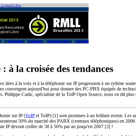
 Logiciel Libre
::
Imprimer
::
Contact
::
A propos de...
::
Accueil
e : à la croisée des tendances
ies liées à la voix et à la téléphonie sur IP progressent à un rythme sout
es convergent aujourd'hui pour donner des PC-PBX équipés de techno
 Philippe Cadic, spécialiste de la ToIP Open Source, nous en dit plus 
phonie sur IP (
VoIP
et ToIP) [1] sont promises à un brillant avenir. Les 
résenteront 50% du marché des PABX (centraux téléphoniques) en 2006 
e IP devrait croître de 30 à 50% par an jusqu'en 2007 [3] !