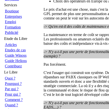
Choix des opérateurs en Europe ou a
Services
Le prix d'achat est une chose, mais c'est l
Boutique
GPL permet de plus une personnalisation ai
Entreprises
comme on peut le voir sur les autocoms des
Emploi
-> Qu'en est-il des coûts de maintenance 
Formation
Publicité
La maintenance en terme de coût se rapproc
Etude du Libre
Les professionnels ou amateurs eclairés d
baisse des coûts et indépendance vis-à-vis
Articles
Etudes de cas
-> N'y a-t-il pas une perte de fonctionnal
Guide Winoss
exemple) ?
Guide Helioss
Pas forcément.
Contribuez
Le Libre
C'est l'usager qui construit son système. 
répandues sur PABX classiques ou IP WellX
Quoi ?
standards ouverts et donc a une flexibilité
Pourquoi ?
stratégie commerciale. La où il y a des ris
Par qui ?
la communauté et donc le risque de flou que 
Pour qui ?
C'est le lot de tout logiciel développé colle
Comment ?
-> N'y a-t-il pas une perte de fonctionnal
Quand ?
EADS,...) ?