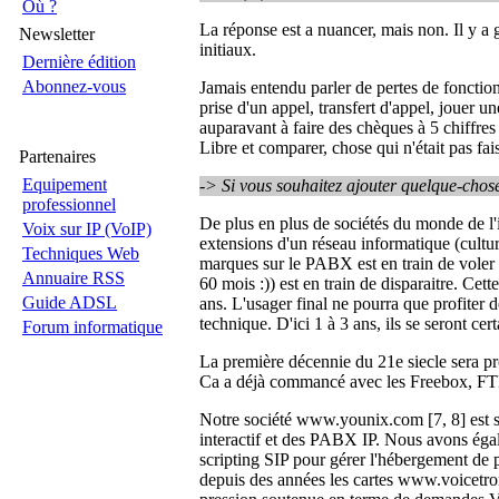
Où ?
La réponse est a nuancer, mais non. Il y a ga
Newsletter
initiaux.
Dernière édition
Abonnez-vous
Jamais entendu parler de pertes de fonction
prise d'un appel, transfert d'appel, jouer u
auparavant à faire des chèques à 5 chiffres
Libre et comparer, chose qui n'était pas fais
Partenaires
Equipement
-> Si vous souhaitez ajouter quelque-chose,
professionnel
De plus en plus de sociétés du monde de l'
Voix sur IP (VoIP)
extensions d'un réseau informatique (cultur
Techniques Web
marques sur le PABX est en train de voler
Annuaire RSS
60 mois :)) est en train de disparaitre. Ce
Guide ADSL
ans. L'usager final ne pourra que profiter
technique. D'ici 1 à 3 ans, ils se seront 
Forum informatique
La première décennie du 21e siecle sera p
Ca a déjà commancé avec les Freebox, FTBo
Notre société www.younix.com [7, 8] est s
interactif et des PABX IP. Nous avons éga
scripting SIP pour gérer l'hébergement de
depuis des années les cartes www.voicetro