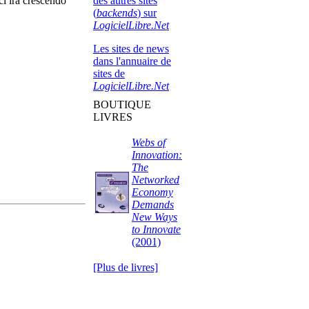
des autres sites
i ira crescendo
(
backends
) sur
LogicielLibre.Net
Les sites de news
dans l'annuaire de
sites de
LogicielLibre.Net
BOUTIQUE
LIVRES
Webs of
Innovation:
The
Networked
Economy
Demands
New Ways
to Innovate
(2001)
[Plus de livres]