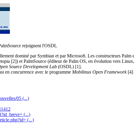
ccueil
 PalmSource rejoignent l'OSDL
ellement dominé par Symbian et par Microsoft. Les constructeurs Palm 
 Qtopia [2]) et PalmSource (éditeur de Palm OS, en évolution vers Linux,
pen Source Development Lab
(OSDL) [1].
ainsi en concurrence avec le programme
Mobilinux Open Framework
[4]
uvelles/05 (...)
=11412
?id_breve= (...)
icle.php?id= (...)