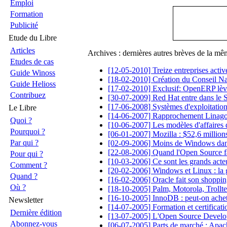
Emploi
Formation
Publicité
Etude du Libre
Articles
Archives : dernières autres brèves de la mê
Etudes de cas
[12-05-2010] Treize entreprises acti
Guide Winoss
[18-02-2010] Création du Conseil Na
Guide Helioss
[17-02-2010] Exclusif: OpenERP lève
Contribuez
[30-07-2009] Red Hat entre dans le
[17-06-2008] Systèmes d'exploitation:
Le Libre
[14-06-2007] Rapprochement Linagora
Quoi ?
[10-06-2007] Les modèles d'affaires 
Pourquoi ?
[06-01-2007] Mozilla : $52,6 million
Par qui ?
[02-09-2006] Moins de Windows dans 
[22-08-2006] Quand l'Open Source fa
Pour qui ?
[10-03-2006] Ce sont les grands acte
Comment ?
[20-02-2006] Windows et Linux : la 
Quand ?
[16-02-2006] Oracle fait son shoppin
Où ?
[18-10-2005] Palm, Motorola, Trollt
[16-10-2005] InnoDB : peut-on achete
Newsletter
[14-07-2005] Formation et certificati
Dernière édition
[13-07-2005] L'Open Source Develo
Abonnez-vous
[06-07-2005] Parts de marché : Apach