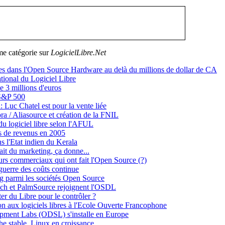
me catégorie sur
LogicielLibre.Net
ves dans l'Open Source Hardware au delà du millions de dollar de CA
tional du Logiciel Libre
 3 millions d'euros
 S&P 500
 Luc Chatel est pour la vente liée
 / Aliasource et création de la FNIL
du logiciel libre selon l'AFUL
s de revenus en 2005
l'Etat indien du Kerala
it du marketing, ça donne...
urs commerciaux qui ont fait l'Open Source (?)
guerre des coûts continue
g parmi les sociétés Open Source
ech et PalmSource rejoignent l'OSDL
r du Libre pour le contrôler ?
on aux logiciels libres à l'Ecole Ouverte Francophone
pment Labs (ODSL) s'installe en Europe
e stable, Linux en croissance