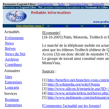
Partenaires Logiciels Libres
:
LinuxGraphic
.::.
NuXo
.::.
Generation Libre
.::.
QuebecOS
Bienvenue sur
Logiciel Libre . Net
, première ressource francophone sur l'
économie
du
Libre
.
Que cherchez-vous ?
::
Imprimer
::
Contact
::
A propos de...
::
A
Actualités
[
Economie
]
[18-10-2005]
Palm, Motorola, Trolltech et
Evènements
News
Le marché de la téléphonie mobile est actu
Brèves
ainsi que les éditeurs Trolltech (éditeur de
News du Net
Access [3]) ont donc décidé de rejoindre l'
O
Le groupe de travail ainsi constitué entre 
Archives
MontaVista.
Contribuez
Annuaires
Sources
:
Sites
[1]
http://benefice-net.branchez-vous.com/no
Entreprises
[2]
http://fr.wikipedia.org/wiki/Qtopia
Logiciels
[3]
http://www.silicon.fr/getarticle.asp?ID
[4]
http://www.serialwireless.net/breve.php3
Services
[5]
http://www.mobinaute.com/mobinaute/art
Boutique
Entreprises
[Commentez l'actualité sur les forums]