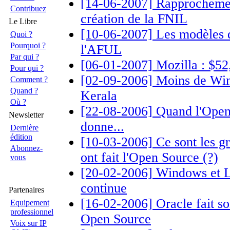
[14-06-2007] Rapprochemen
Contribuez
création de la FNIL
Le Libre
[10-06-2007] Les modèles d'
Quoi ?
Pourquoi ?
l'AFUL
Par qui ?
[06-01-2007] Mozilla : $52
Pour qui ?
[02-09-2006] Moins de Win
Comment ?
Quand ?
Kerala
Où ?
[22-08-2006] Quand l'Open 
Newsletter
donne...
Dernière
édition
[10-03-2006] Ce sont les g
Abonnez-
ont fait l'Open Source (?)
vous
[20-02-2006] Windows et Li
continue
Partenaires
[16-02-2006] Oracle fait so
Equipement
professionnel
Open Source
Voix sur IP