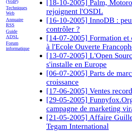
[18-10-2005] Palm, Motorol
(VoIP)
Techniques
rejoignent l'OSDL
Web
[16-10-2005] InnoDB : peut
Annuaire
RSS
contrôler ?
Guide
[14-07-2005] Formation et ce
ADSL
Forum
à l'Ecole Ouverte Francop
informatique
[13-07-2005] L'Open Sour
s'installe en Europe
[06-07-2005] Parts de marc
croissance
[17-06-2005] Ventes record
[29-05-2005] Funnyfox.Org 
campagne de marketing vir
[21-05-2005] Affaire Guiller
Tegam International