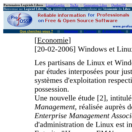
Partenaires Logiciels Libres
:
LinuxGraphic
.::.
NuXo
.::.
Generation Libre
.::.
QuebecOS
Bienvenue sur
Logiciel Libre . Net
, première ressource francophone sur l'
économie
du
Libre
.
Que cherchez-vous ?
::
Imprimer
::
Contact
::
A propos de...
::
A
[
Economie
]
[20-02-2006]
Windows et Linux
Les partisans de Linux et Wind
par études interposées pour just
systèmes d'exploitation respecti
possession.
Une nouvelle étude [2], intitul
Management
, réalisée auprès d
Enterprise Management Associ
d'administration de Linux est i