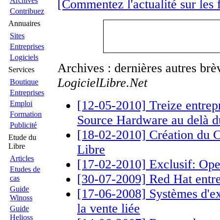
Archives
[Commentez l'actualité sur les
Contribuez
Annuaires
Sites
Entreprises
Logiciels
Archives : dernières autres br
Services
LogicielLibre.Net
Boutique
Entreprises
[12-05-2010] Treize entrepr
Emploi
Formation
Source Hardware au delà du
Publicité
[18-02-2010] Création du C
Etude du
Libre
Libre
Articles
[17-02-2010] Exclusif: Ope
Etudes de
[30-07-2009] Red Hat entr
cas
Guide
[17-06-2008] Systèmes d'ex
Winoss
la vente liée
Guide
Helioss