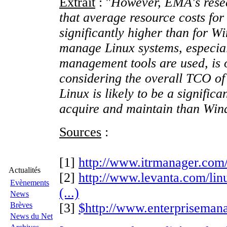
Extrait
: ''
However, EMA's resea
that average resource costs for
significantly higher than for W
manage Linux systems, especial
management tools are used, is
considering the overall TCO of
Linux is likely to be a significa
acquire and maintain than Win
Sources
:
[1]
http://www.itrmanager.com
Actualités
[2]
http://www.levanta.com/l
Evènements
(...)
News
Brèves
[3]
$http://www.enterpriseman
News du Net