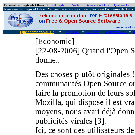
Partenaires Logiciels Libres
:
LinuxGraphic
.::.
NuXo
.::.
Generation Libre
.::.
QuebecOS
Bienvenue sur
Logiciel Libre . Net
, première ressource francophone sur l'
économie
du
Libre
.
Que cherchez-vous ?
::
Imprimer
::
Contact
::
A propos de...
::
A
[
Economie
]
[22-08-2006]
Quand l'Open So
donne...
Des choses plutôt originales 
communautés Open Source ont 
faire la promotion de leurs so
Mozilla, qui dispose il est v
moyens, nous avait déjà donn
publicités virales [3].
Ici, ce sont des utilisateurs d