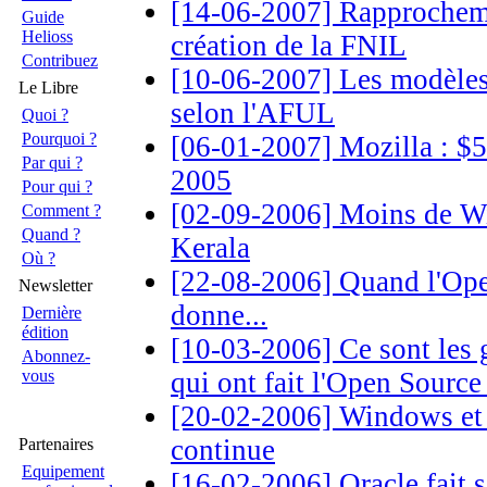
[14-06-2007] Rapprocheme
Guide
Helioss
création de la FNIL
Contribuez
[10-06-2007] Les modèles d
Le Libre
selon l'AFUL
Quoi ?
Pourquoi ?
[06-01-2007] Mozilla : $5
Par qui ?
2005
Pour qui ?
[02-09-2006] Moins de Wi
Comment ?
Quand ?
Kerala
Où ?
[22-08-2006] Quand l'Open
Newsletter
donne...
Dernière
édition
[10-03-2006] Ce sont les
Abonnez-
vous
qui ont fait l'Open Source 
[20-02-2006] Windows et L
continue
Partenaires
Equipement
[16-02-2006] Oracle fait 