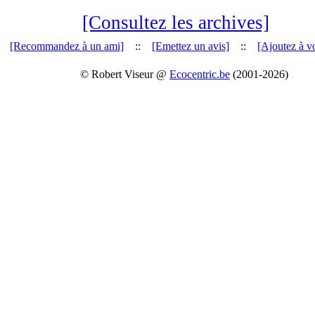
[Consultez les archives]
[Recommandez à un ami]
::
[Emettez un avis]
::
[Ajoutez à vo
© Robert Viseur @
Ecocentric.be
(2001-2026)