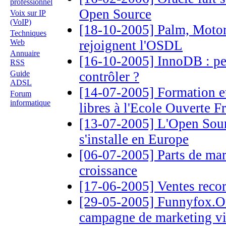
professionnel
Open Source
Voix sur IP
(VoIP)
[18-10-2005] Palm, Motor
Techniques
Web
rejoignent l'OSDL
Annuaire
[16-10-2005] InnoDB : peu
RSS
Guide
contrôler ?
ADSL
[14-07-2005] Formation et 
Forum
informatique
libres à l'Ecole Ouverte 
[13-07-2005] L'Open So
s'installe en Europe
[06-07-2005] Parts de mar
croissance
[17-06-2005] Ventes recor
[29-05-2005] Funnyfox.Or
campagne de marketing vi