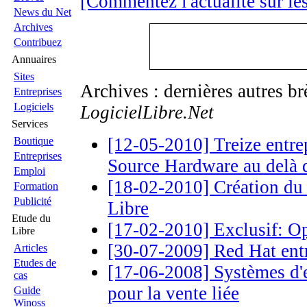
[Commentez l'actualité sur le
News du Net
Archives
Contribuez
Annuaires
Sites
Archives : dernières autres b
Entreprises
Logiciels
LogicielLibre.Net
Services
[12-05-2010] Treize entre
Boutique
Entreprises
Source Hardware au delà 
Emploi
[18-02-2010] Création du 
Formation
Publicité
Libre
Etude du
[17-02-2010] Exclusif: O
Libre
[30-07-2009] Red Hat ent
Articles
Etudes de
[17-06-2008] Systèmes d'e
cas
pour la vente liée
Guide
Winoss