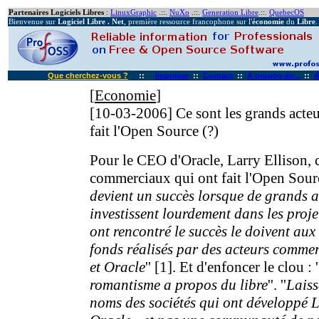
Partenaires Logiciels Libres
:
LinuxGraphic
.::.
NuXo
.::.
Generation Libre
.::.
QuebecOS
Bienvenue sur
Logiciel Libre . Net
, première ressource francophone sur l'
économie
du
Libre
.
Que cherchez-vous ?
::
Imprimer
::
Contact
::
A propos de...
::
A
[
Economie
]
[10-03-2006]
Ce sont les grands act
fait l'Open Source (?)
Pour le CEO d'Oracle, Larry Ellison, c
commerciaux qui ont fait l'Open Source
devient un succès lorsque de grands 
investissent lourdement dans les projet
ont rencontré le succès le doivent aux
fonds réalisés par des acteurs comme
et Oracle
'' [1]. Et d'enfoncer le clou : '
romantisme a propos du libre
''. ''
Laiss
noms des sociétés qui ont développé L