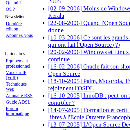
2005
Quand ?
[02-09-2006] Moins de Windows 
Où ?
Kerala
Newsletter
[22-08-2006] Quand l'Open Sourc
Dernière
édition
donne...
Abonnez-vous
[10-03-2006] Ce sont les grands
qui ont fait l'Open Source (?)
[20-02-2006] Windows et Linux :
Partenaires
continue
Equipement
[16-02-2006] Oracle fait son sho
professionnel
Voix sur IP
Open Source
(VoIP)
[18-10-2005] Palm, Motorola, Tr
Techniques
rejoignent l'OSDL
Web
[16-10-2005] InnoDB : peut-on a
Annuaire RSS
contrôler ?
Guide ADSL
Forum
[14-07-2005] Formation et certifi
informatique
libres à l'Ecole Ouverte Francop
[13-07-2005] L'Open Source D