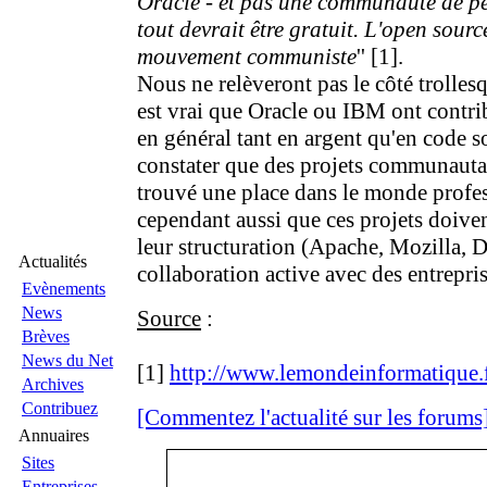
Oracle - et pas une communauté de p
tout devrait être gratuit. L'open sourc
mouvement communiste
'' [1].
Nous ne relèveront pas le côté trollesq
est vrai que Oracle ou IBM ont contri
en général tant en argent qu'en code so
constater que des projets communauta
trouvé une place dans le monde profe
cependant aussi que ces projets doiven
leur structuration (Apache, Mozilla, De
Actualités
collaboration active avec des entrepri
Evènements
News
Source
:
Brèves
News du Net
[1]
http://www.lemondeinformatique.fr/a
Archives
Contribuez
[Commentez l'actualité sur les forums
Annuaires
Sites
Entreprises