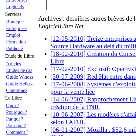
Logiciels
Services
Archives : dernières autres brèves de 
Boutique
LogicielLibre.Net
Entreprises
Emploi
[12-05-2010] Treize entreprises 
Formation
Source Hardware au delà du mill
Publicité
[18-02-2010] Création du Consei
Etude du Libre
Libre
Articles
[17-02-2010] Exclusif: OpenERP 
Etudes de cas
[30-07-2009] Red Hat entre dan
Guide Winoss
[17-06-2008] Systèmes d'exploita
Guide Helioss
Contribuez
pour la vente liée
Le Libre
[14-06-2007] Rapprochement Lina
Quoi ?
création de la FNIL
Pourquoi ?
[10-06-2007] Les modèles d'affair
Par qui ?
selon l'AFUL
Pour qui ?
[06-01-2007] Mozilla : $52,6 mil
Comment ?