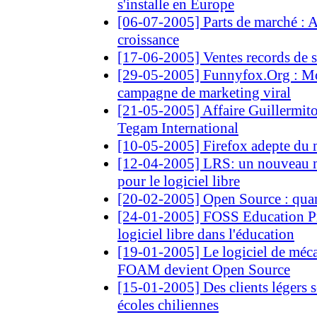
s'installe en Europe
[06-07-2005] Parts de marché : A
croissance
[17-06-2005] Ventes records de 
[29-05-2005] Funnyfox.Org : Moz
campagne de marketing viral
[21-05-2005] Affaire Guillermito :
Tegam International
[10-05-2005] Firefox adepte du 
[12-04-2005] LRS: un nouveau 
pour le logiciel libre
[20-02-2005] Open Source : quand
[24-01-2005] FOSS Education Pr
logiciel libre dans l'éducation
[19-01-2005] Le logiciel de méca
FOAM devient Open Source
[15-01-2005] Des clients légers 
écoles chiliennes