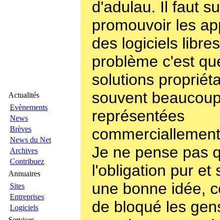
d'adulau. Il faut su
promouvoir les app
des logiciels libre
problème c'est qu
solutions propriét
souvent beaucou
Actualités
Evènements
représentées
News
Brèves
commerciallement.
News du Net
Je ne pense pas 
Archives
Contribuez
l'obligation pur et 
Annuaires
une bonne idée, c
Sites
Entreprises
de bloqué les gen
Logiciels
Services