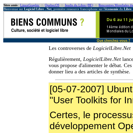
Sites amis
:
LinuxGraphic
.::.
QuebecOS
.::.
Jeudis du Libre (BE)
.::.
Rencontres Mondiales du
Bienvenue sur
Logiciel Libre . Net
, première ressource francophone sur l'
économie
du
Libre
.
Que cherchez-vous ?
Les controverses de
LogicielLibre.Net
Régulièrement,
LogicielLibre.Net
lance
vous propose d'alimenter le débat. Ces
donner lieu a des articles de synthèse.
[05-07-2007] Ubuntu
''User Toolkits for I
Certes, le processu
développement Op