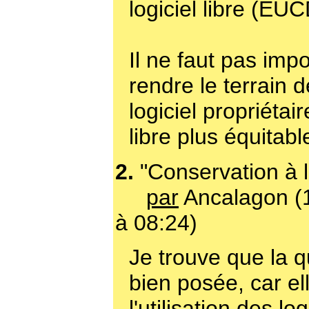
logiciel libre (EUCD
Il ne faut pas imp
rendre le terrain d
logiciel propriétair
libre plus équitabl
2.
"Conservation à 
par
Ancalagon (
à 08:24)
Je trouve que la q
bien posée, car el
l'utilisation des log