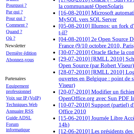
Pourquoi ?
la communauté OpenSolaris
Par qui ?
[16-08-2010] Microsoft automati
Pour qui ?
MySQL vers SQL Server
Comment ?
[05-08-2010] Illumos: un fork d'
Quand ?
t-il?
Où ?
[04-08-2010] 2e Open Source D
France (9/10 octobre 2010, Paris
Newsletter
[30-07-2010] Oracle fâche la c
Dernière édition
[29-07-2010] [RMLL 2010] Sché
Abonnez-vous
Open Source (par Robert Viseur)
[28-07-2010] [RMLL 2010] Logic
ouvertes en Belgique : point de s
Partenaires
Viseur)
Equipement
[20-07-2010] Modifier un fichi
professionnel
OpenOffice.org avec Sun PDF I
Voix sur IP (VoIP)
[10-07-2010] Support (partiel) 
Techniques Web
Office 2010
Annuaire RSS
[15-06-2010] Journée Libre Accè
Guide ADSL
14h)
Forum
informatique
[12-06-2010] Les présidents des 