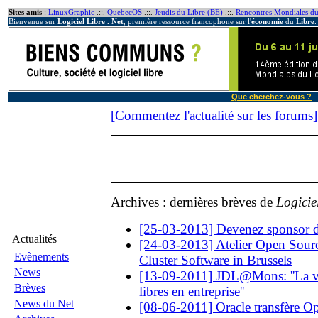
Sites amis
:
LinuxGraphic
.::.
QuebecOS
.::.
Jeudis du Libre (BE)
.::.
Rencontres Mondiales du
Bienvenue sur
Logiciel Libre . Net
, première ressource francophone sur l'
économie
du
Libre
.
Que cherchez-vous ?
[Commentez l'actualité sur les forums]
Archives : dernières brèves de
Logicie
[25-03-2013] Devenez sponsor
Actualités
[24-03-2013] Atelier Open Sourc
Evènements
Cluster Software in Brussels
News
[13-09-2011] JDL@Mons: ''La val
Brèves
libres en entreprise''
News du Net
[08-06-2011] Oracle transfère O