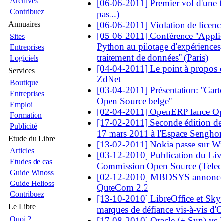
Archives
[06-06-2011] Premier vol d'une
Contribuez
pas...)
Annuaires
[06-06-2011] Violation de licen
[05-06-2011] Conférence ''Appli
Sites
Python au pilotage d'expériences, 
Entreprises
traitement de données'' (Paris)
Logiciels
[04-04-2011] Le point à propos 
Services
ZdNet
Boutique
[03-04-2011] Présentation: ''Car
Entreprises
Open Source belge''
Emploi
[02-04-2011] OpenERP lance 
Formation
[17-02-2011] Seconde édition de 
Publicité
17 mars 2011 à l'Espace Sengh
Etude du Libre
[13-02-2011] Nokia passe sur 
Articles
[03-12-2010] Publication du Liv
Etudes de cas
Commission Open Source (Telec
Guide Winoss
[02-12-2010] MBDSYS annonce l
Guide Helioss
QuteCom 2.2
Contribuez
[13-10-2010] LibreOffice et Sky
Le Libre
marques de défiance vis-à-vis d'
Quoi ?
[17-08-2010] Oracle (+ Sun) vs