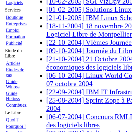
[10-02-2005] SGI VizDay 20
Logiciels
[01-02-2005] Solutions Linu
Services
[21-01-2005] IBM Linux Scho
Boutique
Entreprises
[18-11-2004] 18 novembre 20
Emploi
Logiciel Libre de Montpellie
Formation
[22-10-2004] VIèmes Journées
Publicité
[09-10-2004] Journée du Libre
Etude du
Libre
[21-10-2004] 21 Octobre 200
Articles
économiques des logiciels lib
Etudes de
[06-10-2004] Linux World Co
cas
Guide
07 octobre 2004
Winoss
[22-09-2004] IBM IT Infrastr
Guide
Helioss
[25-08-2004] Sprint Zope à Par
Contribuez
2004
Le Libre
[06-07-2004] Concours RMLL 
Quoi ?
des logiciels libres
Pourquoi ?