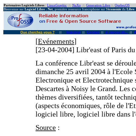
Partenaires Logiciels Libres
:
LinuxGraphic
.::.
NuXo
.::.
Generation Libre
.::.
QuebecOS
Bienvenue sur
Logiciel Libre . Net
, première ressource francophone sur l'
économie
du
Libre
.
Que cherchez-vous ?
::
Imprimer
::
Contact
::
A propos de...
::
A
[
Evénements
]
[23-04-2004]
Libr'east of Paris d
La conférence Libr'east se déroul
dimanche 25 avril 2004 à l'Ecole 
Electronique et Electrotechnique 
Descartes à Noisy le Grand. Les 
thèmes diversifiées, tantôt techni
(aspects économiques, rôle de l'E
logiciel libre, logiciel libre dans l
Source
: