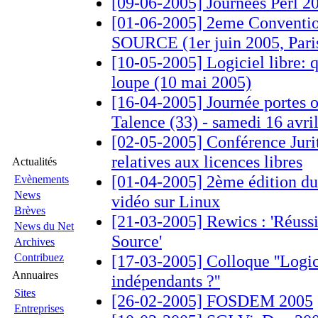
[09-06-2005] Journées Perl 2
[01-06-2005] 2eme Conventi
SOURCE (1er juin 2005, Pari
[10-05-2005] Logiciel libre: qu
loupe (10 mai 2005)
[16-04-2005] Journée portes ou
Talence (33) - samedi 16 avri
[02-05-2005] Conférence Jurit
relatives aux licences libres
Actualités
[01-04-2005] 2ème édition du 
Evènements
News
vidéo sur Linux
Brèves
[21-03-2005] Rewics : 'Réussi
News du Net
Source'
Archives
Contribuez
[17-03-2005] Colloque ''Logici
Annuaires
indépendants ?''
Sites
[26-02-2005] FOSDEM 2005
Entreprises