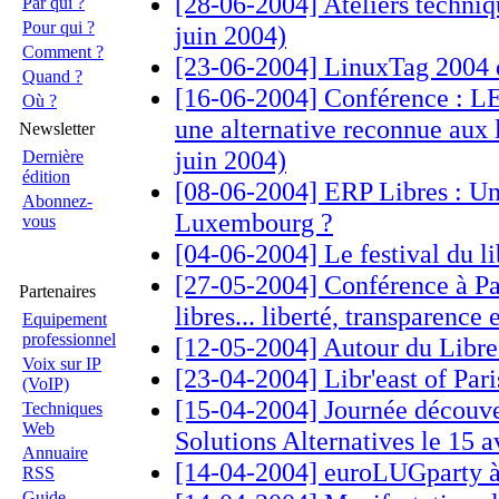
[28-06-2004] Ateliers techniq
Par qui ?
Pour qui ?
juin 2004)
Comment ?
[23-06-2004] LinuxTag 2004 d
Quand ?
[16-06-2004] Conférence :
Où ?
une alternative reconnue aux l
Newsletter
juin 2004)
Dernière
édition
[08-06-2004] ERP Libres : Une
Abonnez-
Luxembourg ?
vous
[04-06-2004] Le festival du li
[27-05-2004] Conférence à Par
Partenaires
libres... liberté, transparence
Equipement
professionnel
[12-05-2004] Autour du Libre
Voix sur IP
[23-04-2004] Libr'east of Pari
(VoIP)
[15-04-2004] Journée découver
Techniques
Web
Solutions Alternatives le 15 a
Annuaire
[14-04-2004] euroLUGparty à
RSS
Guide