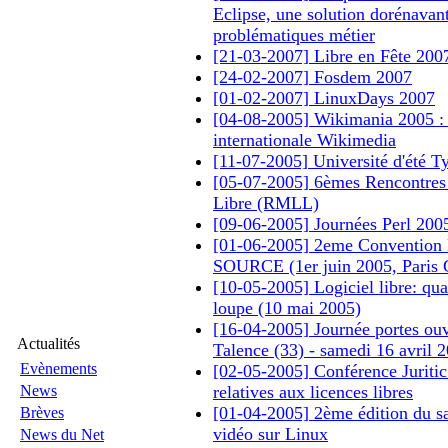
Eclipse, une solution dorénavan
problématiques métier
[21-03-2007] Libre en Fête 20
[24-02-2007] Fosdem 2007
[01-02-2007] LinuxDays 2007
[04-08-2005] Wikimania 2005 :
internationale Wikimedia
[11-07-2005] Université d'été T
[05-07-2005] 6èmes Rencontres
Libre (RMLL)
[09-06-2005] Journées Perl 2005
[01-06-2005] 2eme Convention
SOURCE (1er juin 2005, Paris 
[10-05-2005] Logiciel libre: qual
loupe (10 mai 2005)
[16-04-2005] Journée portes ouve
Actualités
Talence (33) - samedi 16 avril 
Evènements
[02-05-2005] Conférence Juritic
News
relatives aux licences libres
[01-04-2005] 2ème édition du sa
Brèves
vidéo sur Linux
News du Net