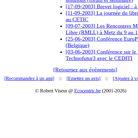
solutions (forum et séminaire)
[17-09-2003] Brevet logiciel : à
[11-09-2003] La journée du libr
au CETIC
[09-07-2003] Les Rencontres Mo
Libre (RMLL) à Metz du 9 au 12
[25-06-2003] Conférence EuroP
(Belgique)
[03-06-2003] Conférence sur le l
Technofutur3 avec le CEDITI
[Retournez aux événements]
[Recommandez à un ami]
::
[Emettez un avis]
::
[Ajoutez à vo
© Robert Viseur @
Ecocentric.be
(2001-2026)