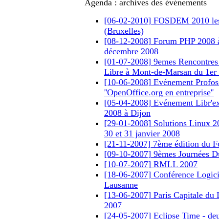
Agenda : archives des événements
[06-02-2010] FOSDEM 2010 les 
(Bruxelles)
[08-12-2008] Forum PHP 2008 à 
décembre 2008
[01-07-2008] 9emes Rencontres
Libre à Mont-de-Marsan du 1er a
[10-06-2008] Evénement Profoss
''OpenOffice.org en entreprise''
[05-04-2008] Evénement Libr'ex
2008 à Dijon
[29-01-2008] Solutions Linux 200
30 et 31 janvier 2008
[21-11-2007] 7ème édition du
[09-10-2007] 9èmes Journées Du
[10-07-2007] RMLL 2007
[18-06-2007] Conférence Logic
Lausanne
[13-06-2007] Paris Capitale du L
2007
[24-05-2007] Eclipse Time - deu