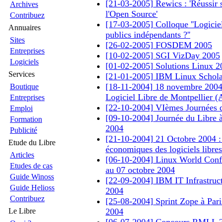
[21-03-2005] Rewics : 'Réussir 
Archives
l'Open Source'
Contribuez
[17-03-2005] Colloque ''Logiciel
Annuaires
publics indépendants ?''
Sites
[26-02-2005] FOSDEM 2005
Entreprises
[10-02-2005] SGI VizDay 2005
Logiciels
[01-02-2005] Solutions Linux 2
Services
[21-01-2005] IBM Linux Schola
[18-11-2004] 18 novembre 2004 
Boutique
Logiciel Libre de Montpellier 
Entreprises
[22-10-2004] VIèmes Journées d
Emploi
[09-10-2004] Journée du Libre à 
Formation
2004
Publicité
[21-10-2004] 21 Octobre 2004 :
Etude du Libre
économiques des logiciels libres
Articles
[06-10-2004] Linux World Conf
Etudes de cas
au 07 octobre 2004
Guide Winoss
[22-09-2004] IBM IT Infrastruct
Guide Helioss
2004
Contribuez
[25-08-2004] Sprint Zope à Paris
Le Libre
2004