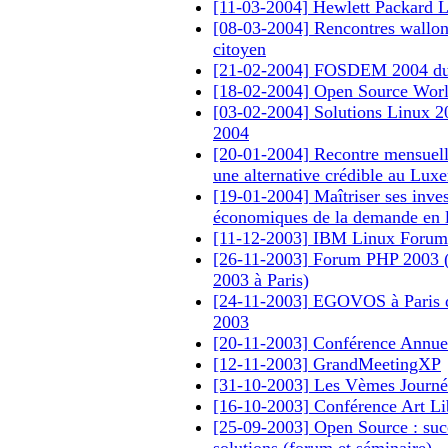
[11-03-2004] Hewlett Packard 
[08-03-2004] Rencontres wallonn
citoyen
[21-02-2004] FOSDEM 2004 du 
[18-02-2004] Open Source Wor
[03-02-2004] Solutions Linux 2
2004
[20-01-2004] Recontre mensuelle
une alternative crédible au Lux
[19-01-2004] Maîtriser ses inves
économiques de la demande en lo
[11-12-2003] IBM Linux Forum
[26-11-2003] Forum PHP 2003 
2003 à Paris)
[24-11-2003] EGOVOS à Paris 
2003
[20-11-2003] Conférence Annue
[12-11-2003] GrandMeetingXP
[31-10-2003] Les Vèmes Journé
[16-10-2003] Conférence Art Lib
[25-09-2003] Open Source : succ