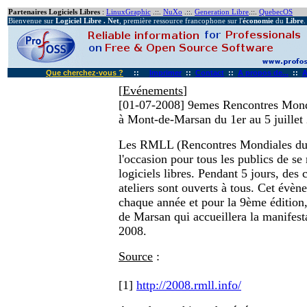
Partenaires Logiciels Libres
:
LinuxGraphic
.::.
NuXo
.::.
Generation Libre
.::.
QuebecOS
Bienvenue sur
Logiciel Libre . Net
, première ressource francophone sur l'
économie
du
Libre
.
Que cherchez-vous ?
::
Imprimer
::
Contact
::
A propos de...
::
A
[
Evénements
]
[01-07-2008]
9emes Rencontres Mondi
à Mont-de-Marsan du 1er au 5 juillet
Les RMLL (Rencontres Mondiales du 
l'occasion pour tous les publics de se
logiciels libres. Pendant 5 jours, des 
ateliers sont ouverts à tous. Cet évèn
chaque année et pour la 9ème édition, 
de Marsan qui accueillera la manifesta
2008.
Source
:
[1]
http://2008.rmll.info/