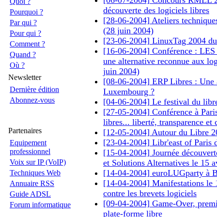
[06-07-2004] Concours RMLL 2
Quoi ?
découverte des logiciels libres
Pourquoi ?
[28-06-2004] Ateliers technique
Par qui ?
(28 juin 2004)
Pour qui ?
[23-06-2004] LinuxTag 2004 du 
Comment ?
[16-06-2004] Conférence : L
Quand ?
une alternative reconnue aux log
Où ?
juin 2004)
Newsletter
[08-06-2004] ERP Libres : Une a
Dernière édition
Luxembourg ?
Abonnez-vous
[04-06-2004] Le festival du libr
[27-05-2004] Conférence à Paris
libres... liberté, transparence et
Partenaires
[12-05-2004] Autour du Libre 2
[23-04-2004] Libr'east of Paris 
Equipement
professionnel
[15-04-2004] Journée découverte
Voix sur IP (VoIP)
et Solutions Alternatives le 15 a
[14-04-2004] euroLUGparty à B
Techniques Web
[14-04-2004] Manifestations le 
Annuaire RSS
contre les brevets logiciels
Guide ADSL
[09-04-2004] Game-Over, premie
Forum informatique
plate-forme libre