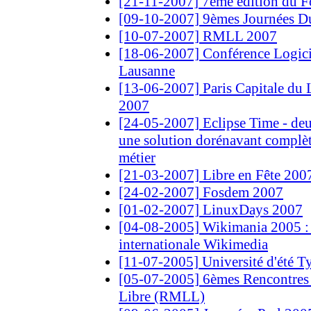
[21-11-2007] 7ème édition du
[09-10-2007] 9èmes Journées Du
[10-07-2007] RMLL 2007
[18-06-2007] Conférence Logic
Lausanne
[13-06-2007] Paris Capitale du L
2007
[24-05-2007] Eclipse Time - deu
une solution dorénavant complè
métier
[21-03-2007] Libre en Fête 20
[24-02-2007] Fosdem 2007
[01-02-2007] LinuxDays 2007
[04-08-2005] Wikimania 2005 : 
internationale Wikimedia
[11-07-2005] Université d'été 
[05-07-2005] 6èmes Rencontres
Libre (RMLL)