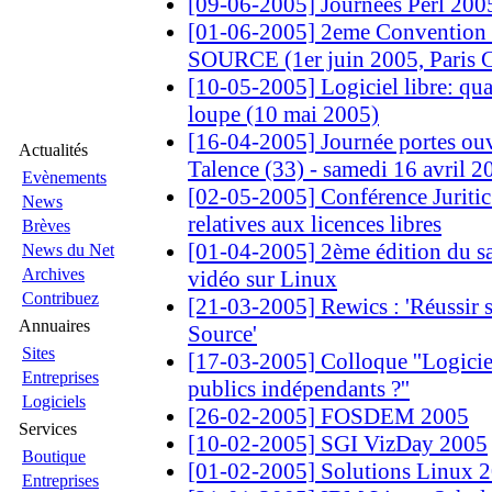
[09-06-2005] Journées Perl 2005
[01-06-2005] 2eme Convention
SOURCE (1er juin 2005, Paris 
[10-05-2005] Logiciel libre: qual
loupe (10 mai 2005)
[16-04-2005] Journée portes ouve
Actualités
Talence (33) - samedi 16 avril 2
Evènements
[02-05-2005] Conférence Juritic
News
relatives aux licences libres
Brèves
[01-04-2005] 2ème édition du sa
News du Net
Archives
vidéo sur Linux
Contribuez
[21-03-2005] Rewics : 'Réussir s
Annuaires
Source'
Sites
[17-03-2005] Colloque ''Logiciel
Entreprises
publics indépendants ?''
Logiciels
[26-02-2005] FOSDEM 2005
Services
[10-02-2005] SGI VizDay 2005
Boutique
[01-02-2005] Solutions Linux 
Entreprises