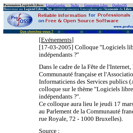
Partenaires Logiciels Libres
:
LinuxGraphic
.::.
NuXo
.::.
Generation Libre
.::.
QuebecOS
Bienvenue sur
Logiciel Libre . Net
, première ressource francophone sur l'
économie
du
Libre
.
Que cherchez-vous ?
::
Imprimer
::
Contact
::
A propos de...
::
A
[
Evénements
]
[17-03-2005]
Colloque ''Logiciels lib
indépendants ?''
Dans le cadre de la Fête de l'Internet,
Communauté française et l'Associati
Informaticiens des Services publics 
colloque sur le thème ''Logiciels libre
indépendants ?''.
Ce colloque aura lieu le jeudi 17 mar
au Parlement de la Communauté franç
rue Royale, 72 - 1000 Bruxelles).
Source
: