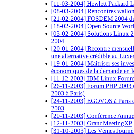
[11-03-2004] Hewlett Packard 
[08-03-2004] Rencontres wallonn
[21-02-2004] FOSDEM 2004 du 
[18-02-2004] Open Source Worl
[03-02-2004] Solutions Linux 2
2004
[20-01-2004] Recontre mensuelle
une alternative crédible au Lux
[19-01-2004] Maîtriser ses inves
économiques de la demande en lo
[11-12-2003] IBM Linux Forum
[26-11-2003] Forum PHP 2003 
2003 à Paris)
[24-11-2003] EGOVOS à Paris 
2003
[20-11-2003] Conférence Annue
[12-11-2003] GrandMeetingXP
[31-10-2003] Les Vèmes Journé