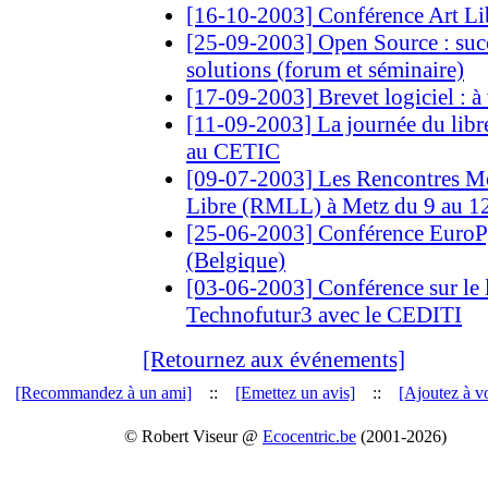
[16-10-2003] Conférence Art Lib
[25-09-2003] Open Source : succ
solutions (forum et séminaire)
[17-09-2003] Brevet logiciel : à
[11-09-2003] La journée du libr
au CETIC
[09-07-2003] Les Rencontres Mo
Libre (RMLL) à Metz du 9 au 12
[25-06-2003] Conférence EuroP
(Belgique)
[03-06-2003] Conférence sur le l
Technofutur3 avec le CEDITI
[Retournez aux événements]
[Recommandez à un ami]
::
[Emettez un avis]
::
[Ajoutez à vo
© Robert Viseur @
Ecocentric.be
(2001-2026)