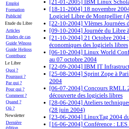
[21-01-2005] IBM Linux Schola
Emploi
[18-11-2004] 18 novembre 2004 
Formation
Logiciel Libre de Montpellier (
Publicité
[22-10-2004] VIèmes Journées d
Etude du Libre
[09-10-2004] Journée du Libre à
Articles
Etudes de cas
[21-10-2004] 21 Octobre 2004 :
Guide Winoss
économiques des logiciels libres
Guide Helioss
[06-10-2004] Linux World Conf
Contribuez
au 07 octobre 2004
Le Libre
[22-09-2004] IBM IT Infrastruct
Quoi ?
[25-08-2004] Sprint Zope à Paris
Pourquoi ?
2004
Par qui ?
[06-07-2004] Concours RMLL 2
Pour qui ?
découverte des logiciels libres
Comment ?
[28-06-2004] Ateliers technique
Quand ?
Où ?
(28 juin 2004)
Newsletter
[23-06-2004] LinuxTag 2004 du
Dernière
[16-06-2004] Conférence : L
édition