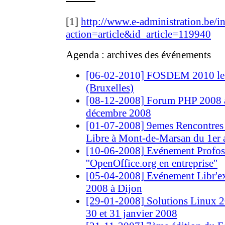
[1]
http://www.e-administration.be/i
action=article&id_article=119940
Agenda : archives des événements
[06-02-2010] FOSDEM 2010 les 6
(Bruxelles)
[08-12-2008] Forum PHP 2008 à P
décembre 2008
[01-07-2008] 9emes Rencontres
Libre à Mont-de-Marsan du 1er a
[10-06-2008] Evénement Profoss
''OpenOffice.org en entreprise''
[05-04-2008] Evénement Libr'ex
2008 à Dijon
[29-01-2008] Solutions Linux 200
30 et 31 janvier 2008