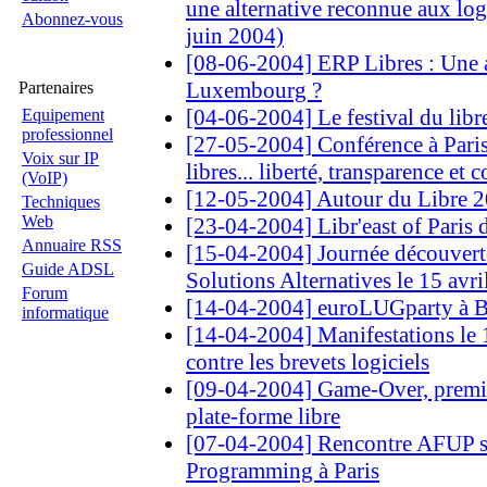
une alternative reconnue aux logi
Abonnez-vous
juin 2004)
[08-06-2004] ERP Libres : Une a
Luxembourg ?
Partenaires
[04-06-2004] Le festival du libr
Equipement
professionnel
[27-05-2004] Conférence à Paris
Voix sur IP
libres... liberté, transparence et 
(VoIP)
[12-05-2004] Autour du Libre 2
Techniques
Web
[23-04-2004] Libr'east of Paris 
Annuaire RSS
[15-04-2004] Journée découverte
Guide ADSL
Solutions Alternatives le 15 avri
Forum
[14-04-2004] euroLUGparty à B
informatique
[14-04-2004] Manifestations le 
contre les brevets logiciels
[09-04-2004] Game-Over, premie
plate-forme libre
[07-04-2004] Rencontre AFUP s
Programming à Paris