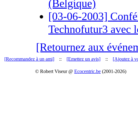
(Belgique)
[03-06-2003] Confére
Technofutur3 avec 
[Retournez aux événe
[Recommandez à un ami]
::
[Emettez un avis]
::
[Ajoutez à vo
© Robert Viseur @
Ecocentric.be
(2001-2026)