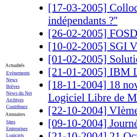
[17-03-2005] Colloqu
indépendants ?''
[26-02-2005] FOS
[10-02-2005] SGI 
[01-02-2005] Solut
Actualités
[21-01-2005] IBM L
Evènements
News
[18-11-2004] 18 no
Brèves
News du Net
Logiciel Libre de M
Archives
Contribuez
[22-10-2004] VIème
Annuaires
[09-10-2004] Journé
Sites
Entreprises
[21-10-2004] 21 Oc
Logiciels