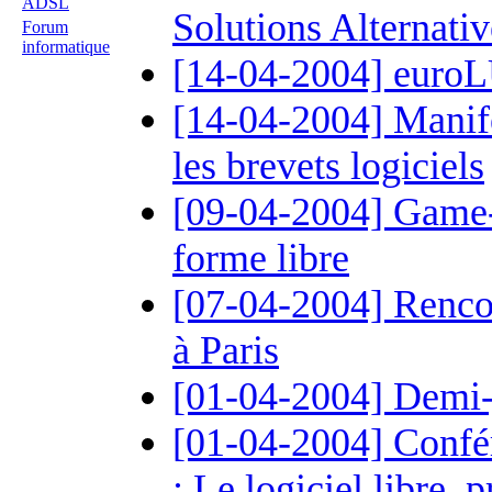
ADSL
Solutions Alternativ
Forum
informatique
[14-04-2004] euroL
[14-04-2004] Manife
les brevets logiciels
[09-04-2004] Game-O
forme libre
[07-04-2004] Renco
à Paris
[01-04-2004] Demi-j
[01-04-2004] Confér
: Le logiciel libre, p