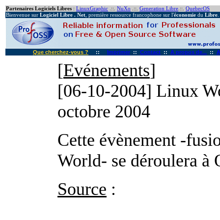
Partenaires Logiciels Libres
:
LinuxGraphic
.::.
NuXo
.::.
Generation Libre
.::.
QuebecOS
Bienvenue sur
Logiciel Libre . Net
, première ressource francophone sur l'
économie
du
Libre
.
Que cherchez-vous ?
::
Imprimer
::
Contact
::
A propos de...
::
A
[
Evénements
]
[06-10-2004]
Linux Wo
octobre 2004
Cette évènement -fusi
World- se déroulera à 
Source
: