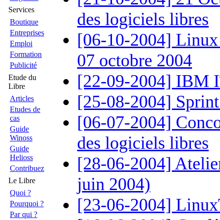
Services
des logiciels libres
Boutique
Entreprises
[06-10-2004] Linux
Emploi
Formation
07 octobre 2004
Publicité
[22-09-2004] IBM IT
Etude du
Libre
[25-08-2004] Sprint 
Articles
Etudes de
[06-07-2004] Conco
cas
Guide
des logiciels libres
Winoss
Guide
Helioss
[28-06-2004] Atelie
Contribuez
juin 2004)
Le Libre
Quoi ?
[23-06-2004] Linux
Pourquoi ?
Par qui ?