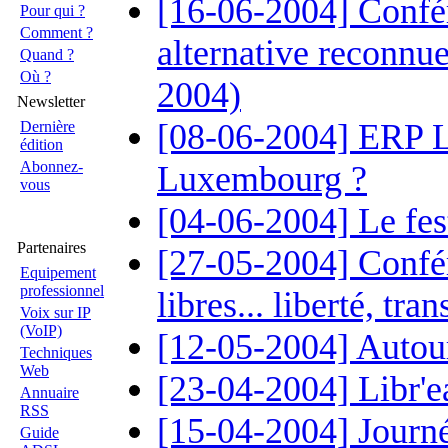
[16-06-2004] Conf
Pour qui ?
Comment ?
alternative reconnue
Quand ?
Où ?
2004)
Newsletter
[08-06-2004] ERP Li
Dernière
édition
Abonnez-
Luxembourg ?
vous
[04-06-2004] Le fest
Partenaires
[27-05-2004] Confér
Equipement
professionnel
libres... liberté, tr
Voix sur IP
(VoIP)
[12-05-2004] Autou
Techniques
Web
[23-04-2004] Libr'ea
Annuaire
RSS
[15-04-2004] Journé
Guide