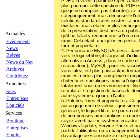
PDF à la volée à partir de Open Office
plus pourquoi cette question du PDF es
que je ne comptais pas l'aborder). Je n
catégoriquement, mais déconseillé l'uti
solutions standardisées existent. J'ai 
existaient mais étaient « plus techniqu
de la présentation, destinée à un public
Actualités
qu'il ne fallait y recourir que si l'on a 
main. Cela étant, quoiqu'on en pense, 
Evènements
format propriétaire.
News
4. Performance MySQL/Access : dans le
Brèves
vers le logiciel libre, il s'agissait d'indi
alternative à Access ; dans le cadre d'
News du Net
réseau donc), MySQL, pour les raiso
Archives
vous citez, est plus puissant/performa
main est certes plus complexe et requ
Contribuez
d'interfaces spécifiques mais si l'object
Annuaires
totalement sous un environnement libre
remplacer sa gestion de bases de donn
Sites
autre système un jour ou l'autre.
Entreprises
5. Patches libres et propriétaires. Ce qu
Logiciels
aucun jugement de valeur : grossière
générale, le logiciel libre, de par sa n
Services
de nombreuses améliorations ou corre
soyez averti par un système encadré t
Boutique
Windows Update, Service Packs et autr
Entreprises
part de l'utilisateur un « changement de
Emploi
davantage de « curiosité » et de partag