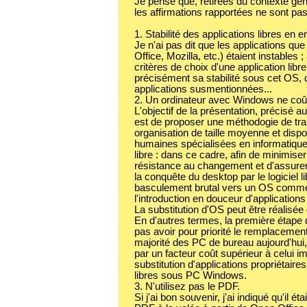
Je pense que, retirées du contexte géné
les affirmations rapportées ne sont pa
1. Stabilité des applications libres e
Je n'ai pas dit que les applications qu
Office, Mozilla, etc.) étaient instables 
critères de choix d'une application li
précisément sa stabilité sous cet OS, d
applications susmentionnées...
2. Un ordinateur avec Windows ne coût
L'objectif de la présentation, précisé a
est de proposer une méthodogie de tra
organisation de taille moyenne et disp
humaines spécialisées en informatique l
libre : dans ce cadre, afin de minimiser
résistance au changement et d'assurer 
la conquête du desktop par le logiciel 
basculement brutal vers un OS comme
l'introduction en douceur d'applications
La substitution d'OS peut être réalisé
En d'autres termes, la première étape 
pas avoir pour priorité le remplacement
majorité des PC de bureau aujourd'hui, 
par un facteur coût supérieur à celui im
substitution d'applications propriétaire
libres sous PC Windows.
3. N'utilisez pas le PDF.
Si j'ai bon souvenir, j'ai indiqué qu'il é