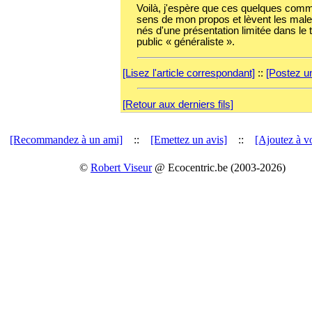
Voilà, j'espère que ces quelques comme
sens de mon propos et lèvent les mal
nés d'une présentation limitée dans le
public « généraliste ».
[Lisez l'article correspondant]
::
[Postez u
[Retour aux derniers fils]
[Recommandez à un ami]
::
[Emettez un avis]
::
[Ajoutez à vo
©
Robert Viseur
@ Ecocentric.be (2003-2026)