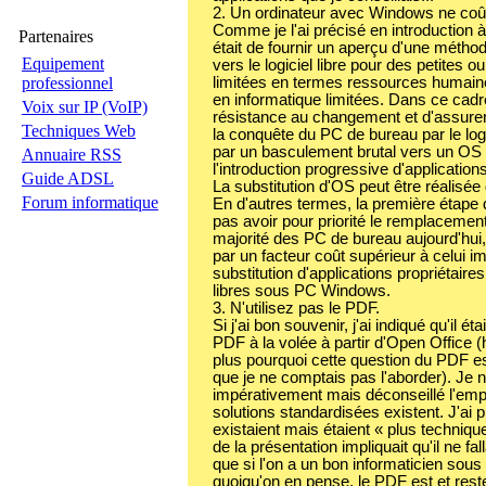
2. Un ordinateur avec Windows ne coût
Comme je l'ai précisé en introduction à 
Partenaires
était de fournir un aperçu d'une méthod
Equipement
vers le logiciel libre pour des petites
professionnel
limitées en termes ressources humaine
en informatique limitées. Dans ce cadre
Voix sur IP (VoIP)
résistance au changement et d'assurer 
Techniques Web
la conquête du PC de bureau par le logi
par un basculement brutal vers un O
Annuaire RSS
l'introduction progressive d'application
Guide ADSL
La substitution d'OS peut être réalisé
Forum informatique
En d'autres termes, la première étape 
pas avoir pour priorité le remplacement
majorité des PC de bureau aujourd'hui, 
par un facteur coût supérieur à celui im
substitution d'applications propriétaire
libres sous PC Windows.
3. N'utilisez pas le PDF.
Si j'ai bon souvenir, j'ai indiqué qu'il é
PDF à la volée à partir d'Open Office 
plus pourquoi cette question du PDF es
que je ne comptais pas l'aborder). Je n
impérativement mais déconseillé l'emp
solutions standardisées existent. J'ai 
existaient mais étaient « plus techniqu
de la présentation impliquait qu'il ne fa
que si l'on a un bon informaticien sous 
quoiqu'on en pense, le PDF est et reste