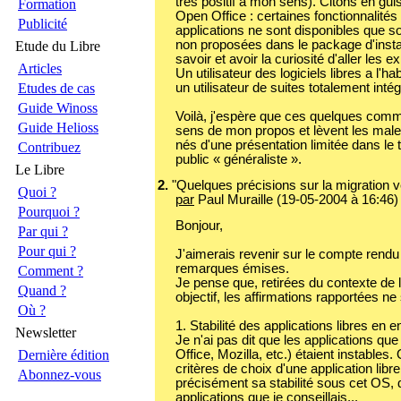
très positif à mon sens). Citons en gui
Formation
Open Office : certaines fonctionnalité
Publicité
applications ne sont disponibles que s
non proposées dans le package d'install
Etude du Libre
savoir et avoir la curiosité d'aller les e
Articles
Un utilisateur des logiciels libres a l'
un utilisateur de suites totalement int
Etudes de cas
Guide Winoss
Voilà, j'espère que ces quelques comme
Guide Helioss
sens de mon propos et lèvent les mal
nés d'une présentation limitée dans le
Contribuez
public « généraliste ».
Le Libre
2.
"Quelques précisions sur la migration ver
Quoi ?
par
Paul Muraille (19-05-2004 à 16:46)
Pourquoi ?
Bonjour,
Par qui ?
Pour qui ?
J'aimerais revenir sur le compte rendu
remarques émises.
Comment ?
Je pense que, retirées du contexte de 
Quand ?
objectif, les affirmations rapportées n
Où ?
1. Stabilité des applications libres e
Newsletter
Je n'ai pas dit que les applications qu
Dernière édition
Office, Mozilla, etc.) étaient instables
critères de choix d'une application li
Abonnez-vous
précisément sa stabilité sous cet OS, d
applications que je conseillais...