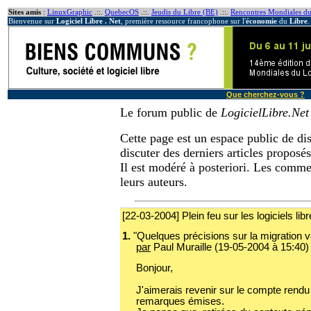
Sites amis
:
LinuxGraphic
.::.
QuebecOS
.::.
Jeudis du Libre (BE)
.::.
Rencontres Mondiales du
Bienvenue sur
Logiciel Libre . Net
, première ressource francophone sur l'
économie
du
Libre
.
Que cherchez-vous ?
Le forum public de
LogicielLibre.Net
Cette page est un espace public de di
discuter des derniers articles proposé
Il est modéré à posteriori. Les comme
leurs auteurs.
[22-03-2004] Plein feu sur les logiciels 
1.
"Quelques précisions sur la migration ver
par
Paul Muraille (19-05-2004 à 15:40)
Bonjour,
J'aimerais revenir sur le compte rendu
remarques émises.