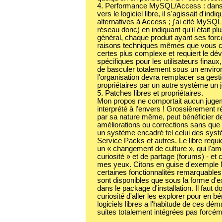
4. Performance MySQL/Access : dans le
vers le logiciel libre, il s'agissait d'indiq
alternatives à Access ; j'ai cité MySQL
réseau donc) en indiquant qu'il était p
général, chaque produit ayant ses force
raisons techniques mêmes que vous ci
certes plus complexe et requiert le dé
spécifiques pour les utilisateurs finaux, 
de basculer totalement sous un enviro
l'organisation devra remplacer sa ges
propriétaires par un autre système un jo
5. Patches libres et propriétaires.
Mon propos ne comportait aucun jugem
interprété à l'envers ! Grossièrement ré
par sa nature même, peut bénéficier 
améliorations ou corrections sans que
un système encadré tel celui des sy
Service Packs et autres. Le libre requier
un « changement de culture », qui l'a
curiosité » et de partage (forums) - et ce
mes yeux. Citons en guise d'exemple M
certaines fonctionnalités remarquables
sont disponibles que sous la forme d'
dans le package d'installation. Il faut do
curiosité d'aller les explorer pour en bén
logiciels libres a l'habitude de ces dém
suites totalement intégrées pas forcém