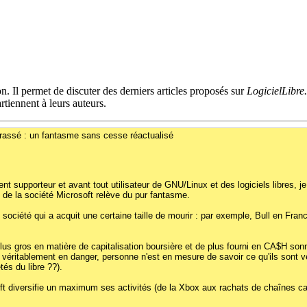
n. Il permet de discuter des derniers articles proposés sur
LogicielLibre
tiennent à leurs auteurs.
errassé : un fantasme sans cesse réactualisé
ent supporteur et avant tout utilisateur de GNU/Linux et des logiciels libres, je
 de la société Microsoft relève du pur fantasme.
 société qui a acquit une certaine taille de mourir : par exemple, Bull en Fran
plus gros en matière de capitalisation boursière et de plus fourni en CA$H son
nt véritablement en danger, personne n'est en mesure de savoir ce qu'ils sont 
tés du libre ??).
osoft diversifie un maximum ses activités (de la Xbox aux rachats de chaînes c