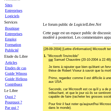
Sites
Entreprises
Logiciels
Services
Le forum public de
LogicielLibre.Net
Boutique
Cette page est un espace public de discussio
Entreprises
modéré à posteriori. Les commentaires appar
Emploi
Formation
[28-09-2004] [Lettre d'information] Microsoft t
Publicité
1.
"Microsoft l'invincible"
Etude du Libre
par
Samuel Chauvière (20-10-2004 à 22:48)
Articles
Je tiens à rajouter que bien qu'étant un ferv
Etudes de cas
thèse de Robert Viseur à savoir que la mort
Guide Winoss
Primo, regardez comme il est difficile à une
Guide Helioss
aux USA.
Contribuez
Secondo, car Microsoft est ce qu'il y a de 
Le Libre
trébuchant, et que le jour où ils se sentiro
capable de faire (racheter les grosses socié
Quoi ?
Pourquoi ?
Pour finir il faut noter qu'aujourd'hui Micr
Par qui ?
dans le monde).