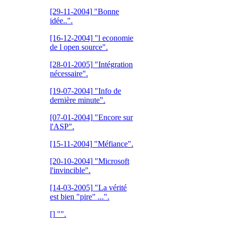
[29-11-2004]
"Bonne
idée..".
[16-12-2004]
"l economie
de l open source".
[28-01-2005]
"Intégration
nécessaire".
[19-07-2004]
"Info de
dernière minute".
[07-01-2004]
"Encore sur
l'ASP".
[15-11-2004]
"Méfiance".
[20-10-2004]
"Microsoft
l'invincible".
[14-03-2005]
"La vérité
est bien "pire" ...".
[]
"".