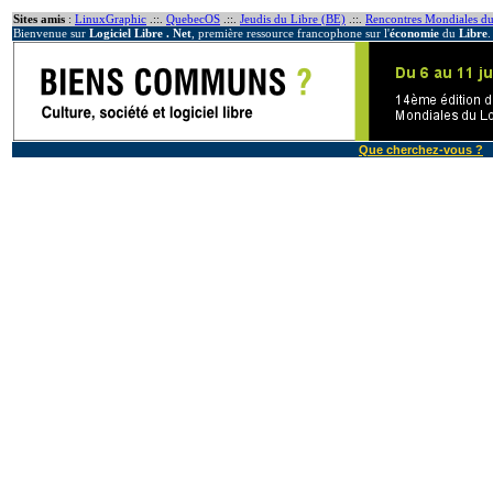
Sites amis
:
LinuxGraphic
.::.
QuebecOS
.::.
Jeudis du Libre (BE)
.::.
Rencontres Mondiales du
Bienvenue sur
Logiciel Libre . Net
, première ressource francophone sur l'
économie
du
Libre
.
Que cherchez-vous ?