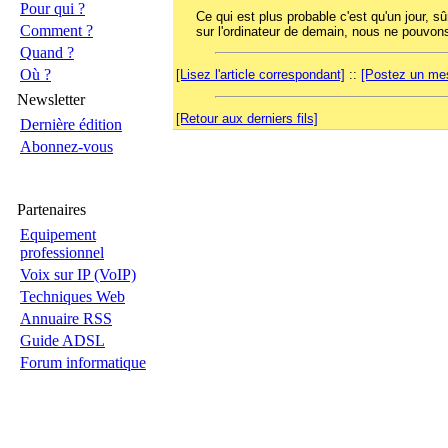
Pour qui ?
Ce qui est plus probable c'est qu'un jour, s
Comment ?
sur l'ordinateur de demain, nous ne pouvons
Quand ?
Où ?
[Lisez l'article correspondant]
::
[Postez un mes
Newsletter
[Retour aux derniers fils]
Dernière édition
Abonnez-vous
Partenaires
Equipement
professionnel
Voix sur IP (VoIP)
Techniques Web
Annuaire RSS
Guide ADSL
Forum informatique