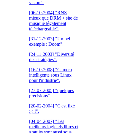
vision".
[06-10-2004]
"RNS
mieux que DRM + site de
musique légalement
téléchargeable".
[31-12-2003]
"Un bel
exemple : Doom".
[24-11-2003]
"Diversité
des stratégies".
[16-10-2008]
"Camera
intelligente sous Linux
pour l'industrie".
[27-07-2005]
"quelques
précisions".
[20-02-2004]
"C'est fixé
:-) !".
[04-04-2007]
"Les
meilleurs logiciels libres et
gratuits sont aussi sous