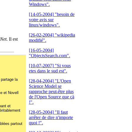
Windows".
[14-05-2004]
"besoin de
votre avis sur
linux/windows".
[26-02-2004]
"wikipedia
.Net
. Il est
modifié".
[16-05-2004]
"ObjectsSearch.com".
[10-07-2007]
"Si vous
etes dans le sud est".
 partage la
[28-04-2004]
"L'Open
Science Model se
rapproche peut-être plus
ce et Novell
de l'Open Source que çà
!".
nant et
véritablement
[28-05-2004]
"Il faut
arrêter de dire n'importe
quoi !".
ablées partout