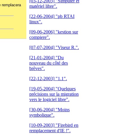
[03-12-2003]
"Simputer et
le remplacera
matériel libre".
[22-06-2004]
"pb RTAI
linux".
[09-06-2006]
"kestion sur
compiere".
[07-07-2004]
"Viseur R.".
[21-01-2004]
"Du
nouveau du côté des
brèves".
[22-12-2003]
"1.1".
[19-05-2004]
"Quelques
précisions sur la migration
vers le logiciel libre".
[30-06-2004]
"Moins
symbolique".
[10-09-2003]
"Firebird en
remplacement d'IE !".