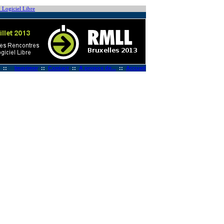
 Logiciel Libre
::
Imprimer
::
Contact
::
A propos de...
::
Accueil